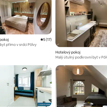
pokoj
Průměrné hodnocení 5 z 5, 17 hodnocení
5 (17)
byt přímo v srdci Põlvy
Hotelový pokoj
Malý útulný podkrovní byt v Põlv
nonstop vchodem