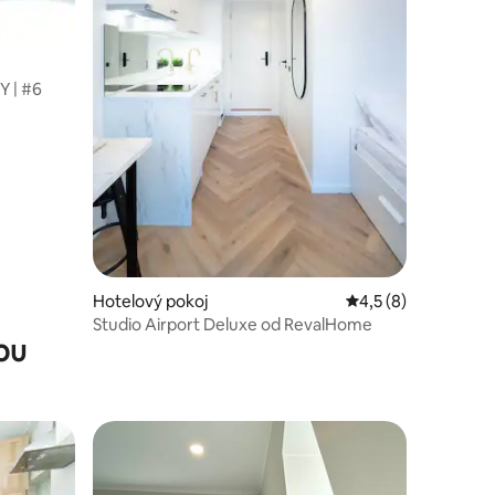
 | #6
Hotelový pokoj
Průměrné hodnocení
4,5 (8)
Studio Airport Deluxe od RevalHome
ou