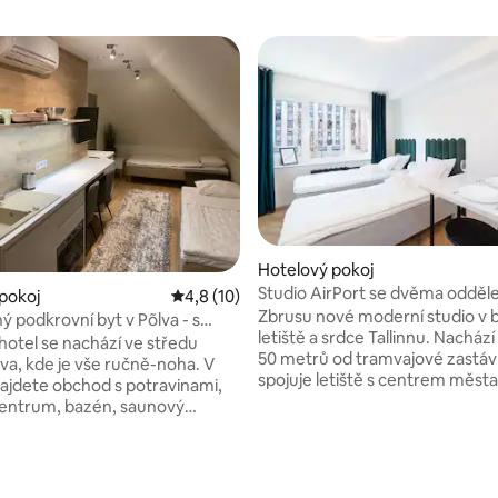
í 5 z 5, 17 hodnocení
Hotelový pokoj
Studio AirPort se dvěma odděl
pokoj
Průměrné hodnocení 4,8 z 5, 10 hodnocení
4,8 (10)
lůžky od RevalHome
Zbrusu nové moderní studio v b
ý podkrovní byt v Põlva - s
letiště a srdce Tallinnu. Nachází se
vchodem
hotel se nachází ve středu
50 metrů od tramvajové zastáv
va, kde je vše ručně-noha. V
spojuje letiště s centrem měst
 najdete obchod s potravinami,
s potravinami je taky jen 50 me
entrum, bazén, saunový
Pro hosty je k dispozici samoob
 Põlva Central Park. Tento byt
proces ubytování pomocí chyt
, ledničku, mikrovlnnou
zámků, vysokorychlostní Wi-Fi s
TV s plochou obrazovkou a
300 Mb/s a Netflix. V kuchyni na
oupelnou se sprchou, fénem a