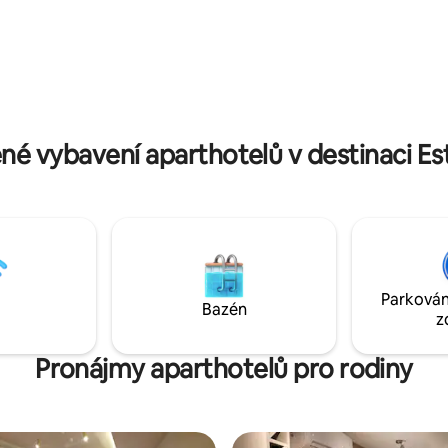
co potřebuješ, od hrnců a pánví 
i potřebami zdarma. Každou
pepř a olej :)
ásné památky jako Taevaskoja,
o bažiny, Intsikurmu a Piusa
eskyně jsou všechny nedaleko.
 vychutnat opravdu klidný a
t v Põlva!
né vybavení aparthotelů v destinaci E
Parkován
Bazén
z
Pronájmy aparthotelů pro rodiny