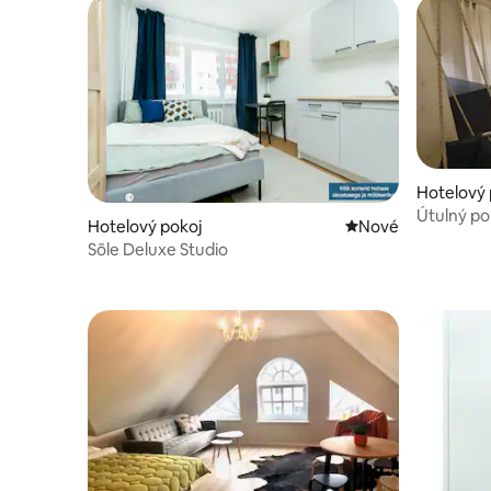
Hotelový 
Útulný po
Hotelový pokoj
Nové ubytování
Nové
Sõle Deluxe Studio