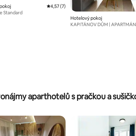
pokoj
Průměrné hodnocení 4,57 z 5, 7 hodnocení
4,57 (7)
le Standard
 4,6 z 5, 5 hodnocení
Hotelový pokoj
KAPITÁNOV DŮM | APARTMÁNY
ronájmy aparthotelů s pračkou a sušičk