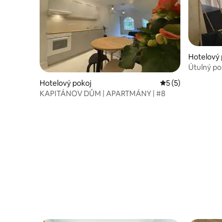
Hotelový 
Útulný po
Hotelový pokoj
Průměrné hodnoce
5 (5)
KAPITÁNOV DŮM | APARTMÁNY | #8