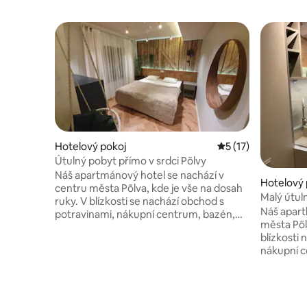
Hotelový pokoj
Průměrné hodnocen
5 (17)
Útulný pobyt přímo v srdci Põlvy
Náš apartmánový hotel se nachází v
Hotelový 
centru města Põlva, kde je vše na dosah
Malý útuln
ruky. V blízkosti se nachází obchod s
nonstop 
Náš apart
potravinami, nákupní centrum, bazén,
města Põl
saunový komplex a centrální park Põlva.
blízkosti
Ubytovací prostory jsou vybaveny
nákupní c
klimatizací, kuchyní se vším potřebným,
komplex a
TV s plochou obrazovkou a vlastní
má klimatizaci
koupelnou se sprchou, fénem a
troubou, 
bezplatnými toaletními potřebami. V
vlastní k
každém ročním období jsou v našem