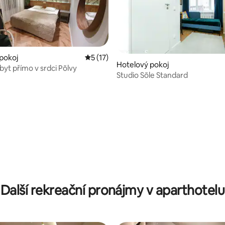
pokoj
Průměrné hodnocení 5 z 5, 17 hodnocení
5 (17)
Hotelový pokoj
byt přímo v srdci Põlvy
Studio Sõle Standard
ní 5 z 5, 5 hodnocení
Další rekreační pronájmy v aparthotelu