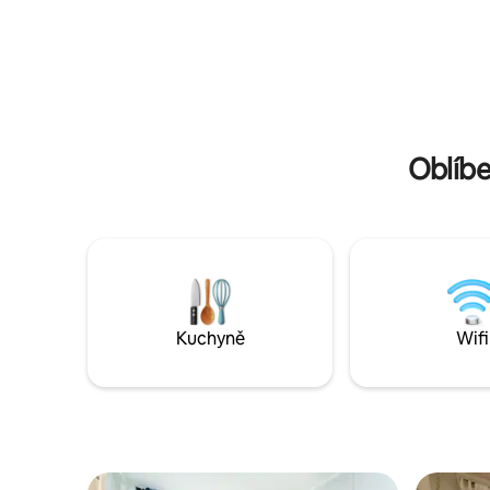
toaletním
okolí krásné památky, jako je Taevaskoja,
sezónu kr
Meenikunno raba, Intsikurmu a Piusa
Meenikunn
liivakoopad. Přijeďte si užít opravdu
písečné j
klidný a tichý pobyt v Põlva!
Přijďte si
tichý živo
Oblíbe
Kuchyně
Wifi