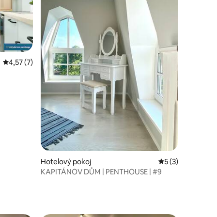
Průměrné hodnocení 4,57 z 5, 7 hodnocení
4,57 (7)
Hotelový pokoj
Průměrné hodnoce
5 (3)
KAPITÁNOV DŮM | PENTHOUSE | #9