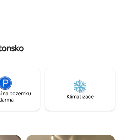
až po sůl,
stonsko
í na pozemku
Klimatizace
darma