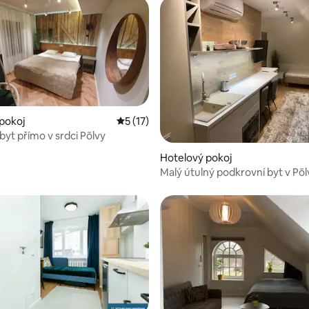
pokoj
Průměrné hodnocení 5 z 5, 17 hodnocení
5 (17)
byt přímo v srdci Põlvy
Hotelový pokoj
Malý útulný podkrovní byt v Põlv
nonstop vchodem