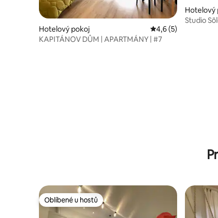
Hotelový 
Studio Sõ
Hotelový pokoj
Průměrné hodnocení
4,6 (5)
KAPITÁNOV DŮM | APARTMÁNY | #7
P
Oblíbené u hostů
Oblíbené u hostů