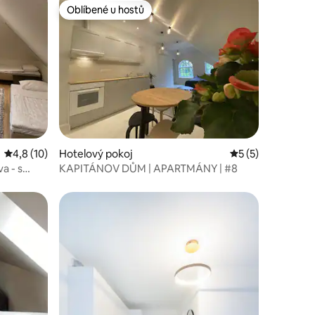
Oblíbené u hostů
Oblíbené u hostů
Průměrné hodnocení 4,8 z 5, 10 hodnocení
4,8 (10)
Hotelový pokoj
Průměrné hodnoce
5 (5)
a - s
KAPITÁNOV DŮM | APARTMÁNY | #8