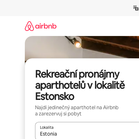
Přeskočit
na
obsah
Rekreační pronájmy
aparthotelů v lokalitě
Estonsko
Najdi jedinečný aparthotel na Airbnb
a zarezervuj si pobyt
Lokalita
Až budou výsledky k dispozici, můžeš si je proch