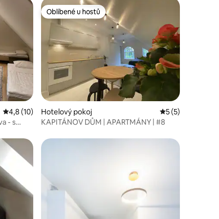
Oblíbené u hostů
Oblíbené u hostů
Průměrné hodnocení 4,8 z 5, 10 hodnocení
4,8 (10)
Hotelový pokoj
Průměrné hodnoce
5 (5)
a - s
KAPITÁNOV DŮM | APARTMÁNY | #8