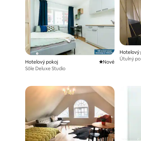
Hotelový 
Útulný po
Hotelový pokoj
Nové ubytování
Nové
Sõle Deluxe Studio