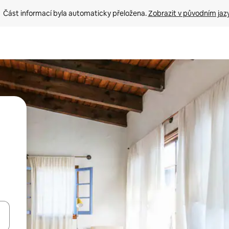
Část informací byla automaticky přeložena. 
Zobrazit v původním jaz
ázet pomocí šipek nahoru a dolů, dotykem nebo přejetím prstem.