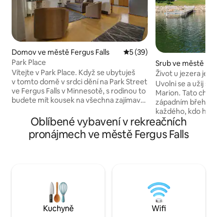
Domov ve městě Fergus Falls
Průměrné hodnocení 5 z 5,
5 (39)
Park Place
Srub ve městě De
Vítejte v Park Place. Když se ubytuješ
Život u jezera je d
v tomto domě v srdci dění na Park Street
Uvolni se a užij si
ve Fergus Falls v Minnesotě, s rodinou to
Marion. Tato chat
budete mít kousek na všechna zajímavá
západním břehu, j
místa. Přijeďte navštívit rodinu, zůstaňte
každého, kdo hledá 
na hokejovém turnaji nebo si užijte
Oblíbené vybavení v rekreačních
nádherné východy
nějaké představení. Nachází se kousek
jezeře. Hosté mají 
pronájmech ve městě Fergus Falls
pěšky nebo autem od historického
vybavenou kuchyni
regionálního léčebného centra
ohniště, kajaky, m
Kirkbride, domova veteránů MN,
nafukovací člun Li
vládního centra Ottertail County a
hosté rozhodnou v
středoškolského hokejového kluziště.
Perham nabízí růz
Tento dům byl vkusně zrekonstruován,
nakupování, pěší tu
aby vyhovoval všem vašim potřebám!
a restaurací. Přije
Vítejte v Park Place.
u jezera je krásný!
Kuchyně
Wifi
rok.)