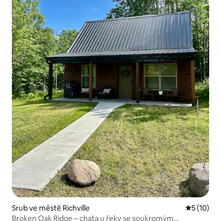
Srub ve městě Richville
Průměrné 
5 (10)
Broken Oak Ridge – chata u řeky se soukromým