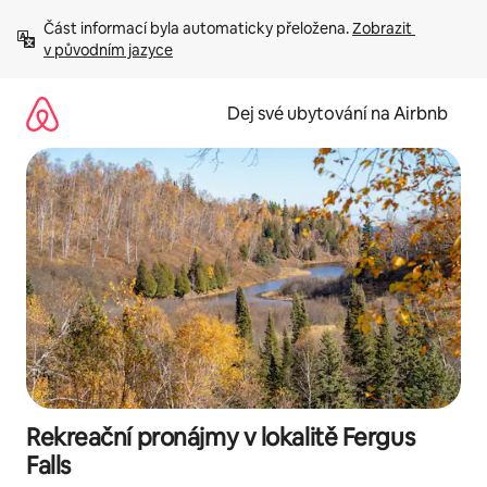
Přeskočit
Část informací byla automaticky přeložena. 
Zobrazit 
na
v původním jazyce
obsah
Dej své ubytování na Airbnb
Rekreační pronájmy v lokalitě Fergus
Falls