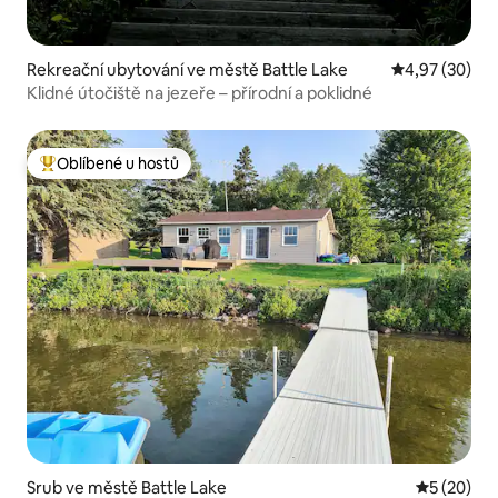
Rekreační ubytování ve městě Battle Lake
Průměrné hod
4,97 (30)
Klidné útočiště na jezeře – přírodní a poklidné
Oblíbené u hostů
Nejlepší v kategorii Oblíbené u hostů
Srub ve městě Battle Lake
Průměrné 
5 (20)