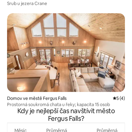
Srub u jezera Crane
Domov ve městě Fergus Falls
Průměrné
5 (4)
Prostorná soukromá chata u řeky; kapacita 15 osob
Kdy je nejlepší čas navštívit město
Fergus Falls?
Měsíc
Průměrná
Průměrná