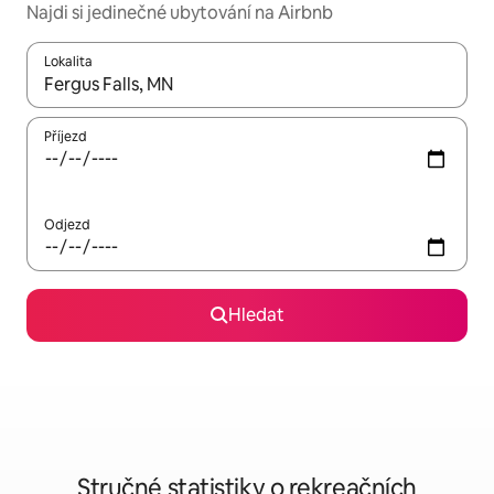
Najdi si jedinečné ubytování na Airbnb
Lokalita
Až budou výsledky k dispozici, můžeš si je procházet pomocí š
Příjezd
Odjezd
Hledat
Stručné statistiky o rekreačních