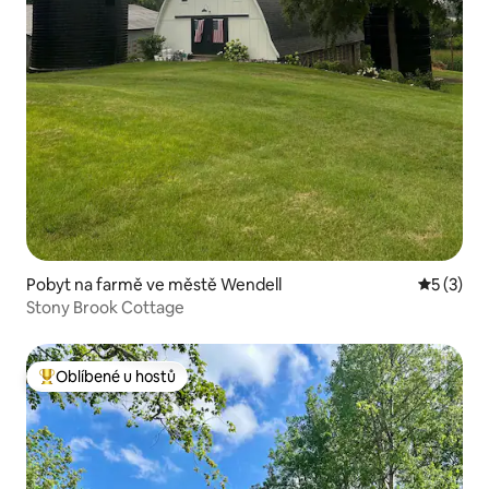
Pobyt na farmě ve městě Wendell
Průměrné
5 (3)
Stony Brook Cottage
Oblíbené u hostů
Nejlepší v kategorii Oblíbené u hostů