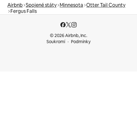
Airbnb
Spojené státy
Minnesota
Otter Tail County
Fergus Falls
© 2026 Airbnb, Inc.
Soukromí
Podmínky