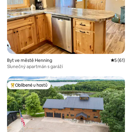
Byt ve městě Henning
Průměrné 
5 (61)
Slunečný apartmán s garáží
Oblíbené u hostů
Nejlepší v kategorii Oblíbené u hostů