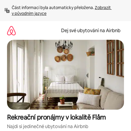
Přeskočit
Část informací byla automaticky přeložena. 
Zobrazit 
na
v původním jazyce
obsah
Dej své ubytování na Airbnb
Rekreační pronájmy v lokalitě Flåm
Najdi si jedinečné ubytování na Airbnb