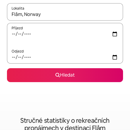
Lokalita
Až budou výsledky k dispozici, můžeš si je procházet pomocí š
Příjezd
Odjezd
Hledat
Stručné statistiky o rekreačních
pronájmech v destinaci Flåm