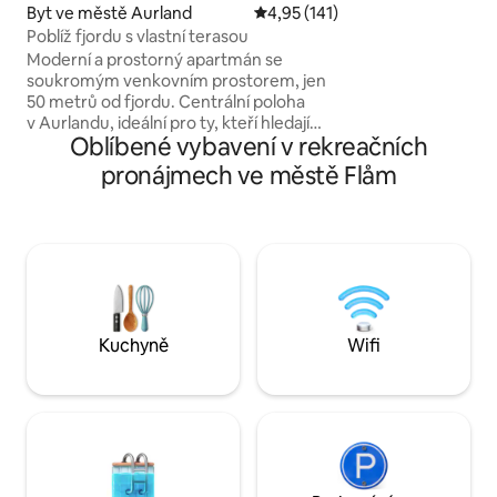
dědictví (UNESCO
Byt ve městě Aurland
Průměrné hodnocení 4,95 z 5, 
4,95 (141)
Rybaření, relaxace,
Poblíž fjordu s vlastní terasou
blízkosti Bergenu (
Moderní a prostorný apartmán se
hodina 35 minut), 
soukromým venkovním prostorem, jen
minut), ledovce J
50 metrů od fjordu. Centrální poloha
Geirangeru (4 hodi
v Aurlandu, ideální pro ty, kteří hledají
hodina), Fjærlandu
Oblíbené vybavení v rekreačních
pohodlí a snadný přístup ke slavné
(5 hodin). Navštivt
krajině fjordů zapsané na seznamu
pronájmech ve městě Flåm
h). Ideální pro pár
světového dědictví UNESCO. 3 ložnice
německy/anglicky
s manželskými postelemi velikosti king
(180 cm) Soukromá venkovní jídelna
s markýzou Ložní prádlo a ručníky
hotelové kvality Snadný samoobslužný
proces ubytování Parkování na ulici Wifi
zdarma Podlahové vytápění v obývacím
pokoji, kuchyni a koupelně Sleduj
Kuchyně
Wifi
@BaseAurland a získej inspiraci z přírody
a tipy na Aurland.