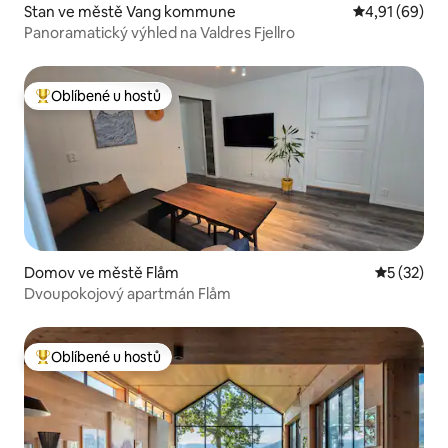
Stan ve městě Vang kommune
Průměrné hod
4,91 (69)
Panoramatický výhled na Valdres Fjellro
Oblíbené u hostů
Nejlepší v kategorii Oblíbené u hostů
Domov ve městě Flåm
Průměrné 
5 (32)
Dvoupokojový apartmán Flåm
Oblíbené u hostů
Nejlepší v kategorii Oblíbené u hostů