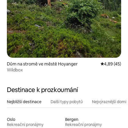
Dům na stromě ve městě Hoyanger
Průměrné hod
4,89 (45)
Wildbox
Destinace k prozkoumání
Nejbližší destinace
Další typy pobytů
Nejvýraznější domin
Oslo
Bergen
Rekreační pronájmy
Rekreační pronájmy