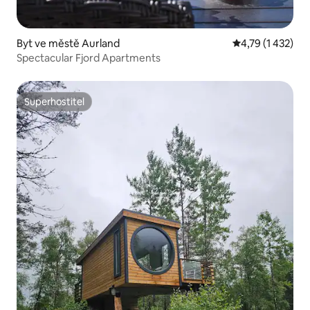
Byt ve městě Aurland
Průměrné hodnoc
4,79 (1 432)
Spectacular Fjord Apartments
Superhostitel
Superhostitel