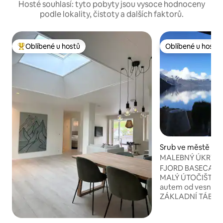
Hosté souhlasí: tyto pobyty jsou vysoce hodnoceny
podle lokality, čistoty a dalších faktorů.
Oblíbené u hostů
Oblíbené u hostů
Nejlepší v kategorii Oblíbené u hostů
Oblíbené u hostů
Srub ve městě Vik
MALEBNÝ ÚKRYT 
ROMANTICKÝ SO
FJORD BASECAMP V
MALÝ ÚTOČIŠTĚ V
autem od vesnice V
ZÁKLADNÍ TÁBOR v 
centrálně umístěn
výlety. Vik je na seznamu světového