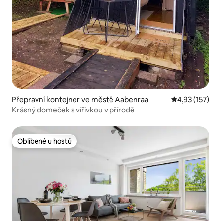
Přepravní kontejner ve městě Aabenraa
Průměrné hodn
4,93 (157)
Krásný domeček s vířivkou v přírodě
Oblíbené u hostů
Oblíbené u hostů