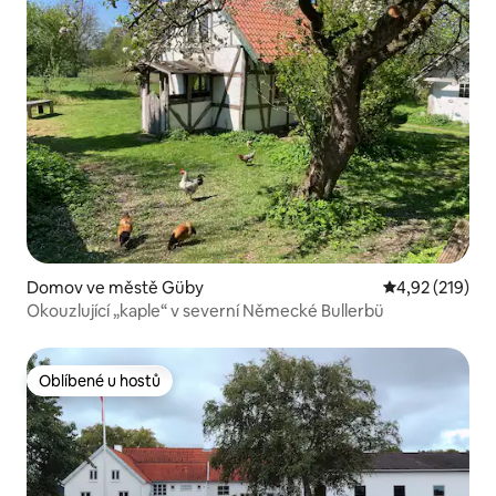
Domov ve městě Güby
Průměrné hodn
4,92 (219)
Okouzlující „kaple“ v severní Německé Bullerbü
Oblíbené u hostů
Oblíbené u hostů