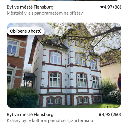
Byt ve městě Flensburg
Průměrné hodn
4,97 (88)
Městská vila s panoramatem na přístav
Oblíbené u hostů
Oblíbené u hostů
Byt ve městě Flensburg
Průměrné hodno
4,92 (250)
Krásný byt v kulturní památce s jižní terasou