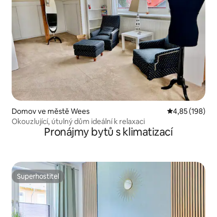
Domov ve městě Wees
Průměrné hodn
4,85 (198)
Okouzlující, útulný dům ideální k relaxaci
Pronájmy bytů s klimatizací
Superhostitel
Superhostitel