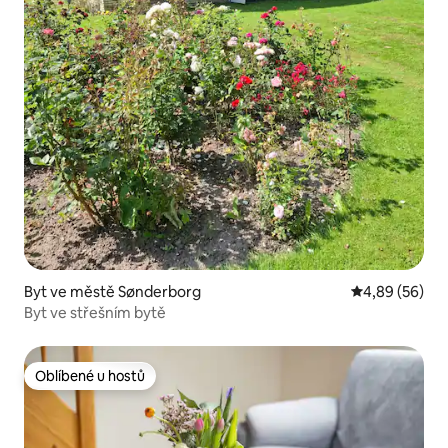
Byt ve městě Sønderborg
Průměrné hodn
4,89 (56)
Byt ve střešním bytě
Oblíbené u hostů
Oblíbené u hostů