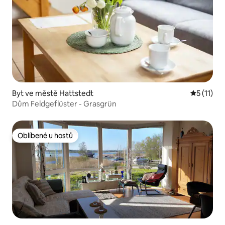
Byt ve městě Hattstedt
Průměrné 
5 (11)
Dům Feldgeflüster - Grasgrün
Oblíbené u hostů
Oblíbené u hostů