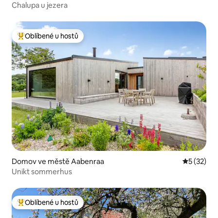
Chalupa u jezera
Oblíbené u hostů
Nejlepší v kategorii Oblíbené u hostů
Domov ve městě Aabenraa
Průměrné 
5 (32)
Unikt sommerhus
Oblíbené u hostů
Nejlepší v kategorii Oblíbené u hostů