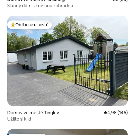
Slunný dům s krásnou zahradou
Oblíbené u hostů
Nejlepší v kategorii Oblíbené u hostů
Domov ve městě Tinglev
Průměrné hodno
4,98 (146)
Užijte si klid