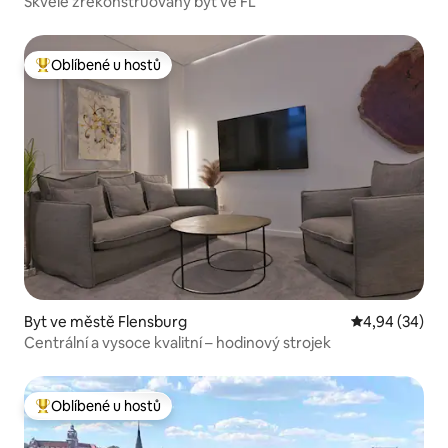
Skvěle zrekonstruovaný byt ve FL
Oblíbené u hostů
Nejlepší v kategorii Oblíbené u hostů
Byt ve městě Flensburg
Průměrné hodn
4,94 (34)
Centrální a vysoce kvalitní – hodinový strojek
Oblíbené u hostů
Nejlepší v kategorii Oblíbené u hostů