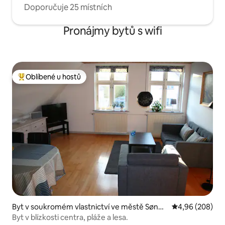
Doporučuje 25 místních
Pronájmy bytů s wifi
Oblíbené u hostů
Nejlepší v kategorii Oblíbené u hostů
Byt v soukromém vlastnictví ve městě Sønde
Průměrné hodno
4,96 (208)
rborg
Byt v blízkosti centra, pláže a lesa.