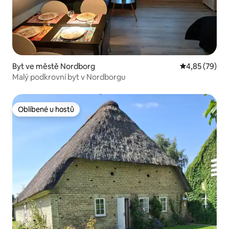
Byt ve městě Nordborg
Průměrné hod
4,85 (79)
Malý podkrovní byt v Nordborgu
Oblíbené u hostů
Oblíbené u hostů