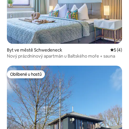
Byt ve městě Schwedeneck
Průměrné
5 (4)
Nový prázdninový apartmán u Baltského moře + sauna
Oblíbené u hostů
Oblíbené u hostů