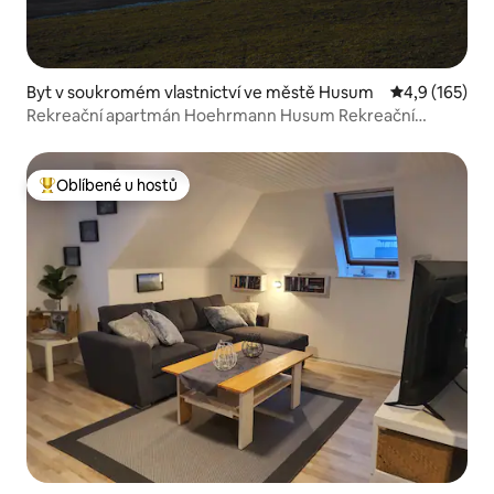
Byt v soukromém vlastnictví ve městě Husum
Průměrné hod
4,9 (165)
Rekreační apartmán Hoehrmann Husum Rekreační
apartmán A
Oblíbené u hostů
Nejlepší v kategorii Oblíbené u hostů