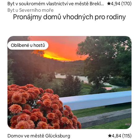
Byt v soukromém vlastnictví ve městě Breklu
Průměrné hodn
4,94 (170)
m
Byt u Severního moře
Pronájmy domů vhodných pro rodiny
Oblíbené u hostů
Oblíbené u hostů
Domov ve městě Glücksburg
Průměrné hodn
4,84 (115)