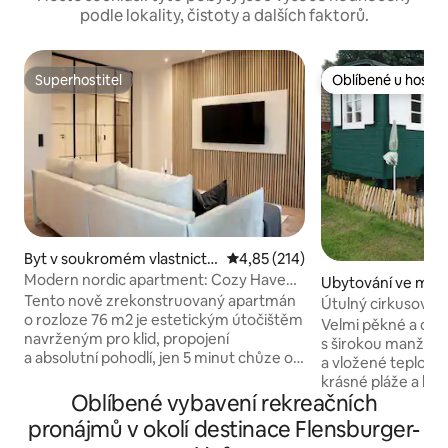
podle lokality, čistoty a dalších faktorů.
Superhostitel
Oblíbené u hostů
Superhostitel
Oblíbené u hostů
Byt v soukromém vlastnictví
Průměrné hodnocení 4,85 z 5, 
4,85 (214)
ve městě Flensburg
Modern nordic apartment: Cozy Haven
Ubytování ve měs
in Flensburg
Tento nově zrekonstruovaný apartmán
Útulný cirkusový v
o rozloze 76 m2 je estetickým útočištěm
blízkosti vody.
Velmi pěkné a okou
navrženým pro klid, propojení
s širokou manželsk
a absolutní pohodlí, jen 5 minut chůze od
a vložené teplo. 
pulzujícího srdce centra Flensburgu
krásné pláže a les
a přístavu. Ať už město objevuješ sám,
Oblíbené vybavení rekreačních
Gendarmstien. V c
užíváš si romantický pobyt nebo se
(domácí bio pečiv
pronájmů v okolí destinace Flensburger-
sblížíš s přáteli, naše ubytování je šité na
množství kávy a čaj