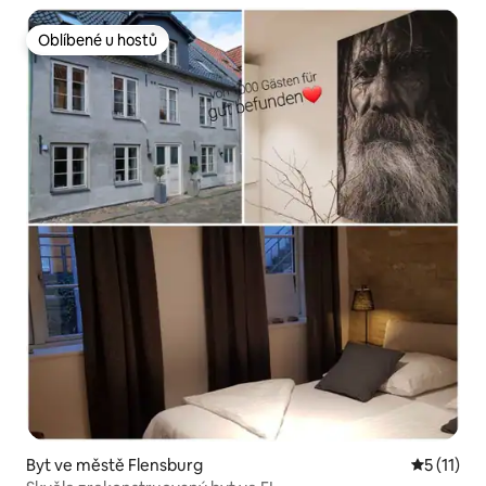
Oblíbené u hostů
Oblíbené u hostů
Byt ve městě Flensburg
Průměrné 
5 (11)