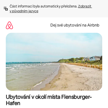
Přeskočit
Část informací byla automaticky přeložena. 
Zobrazit 
na
v původním jazyce
obsah
Dej své ubytování na Airbnb
Ubytování v okolí místa Flensburger-
Hafen