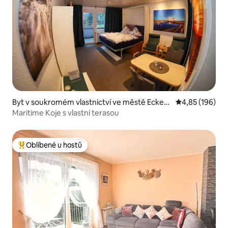
Byt v soukromém vlastnictví ve městě Eckern
Průměrné hodn
4,85 (196)
förde
Maritime Koje s vlastní terasou
Oblíbené u hostů
Nejlepší v kategorii Oblíbené u hostů