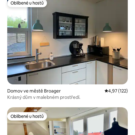
Oblíbené u hostů
Oblíbené u hostů
Domov ve městě Broager
Průměrné hodn
4,97 (122)
Krásný dům v malebném prostředí.
Oblíbené u hostů
Oblíbené u hostů