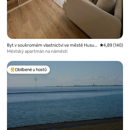
Byt v soukromém vlastnictví ve městě Husu
Průměrné hodno
4,89 (140)
m
Městský apartmán na náměstí
Oblíbené u hostů
Nejlepší v kategorii Oblíbené u hostů