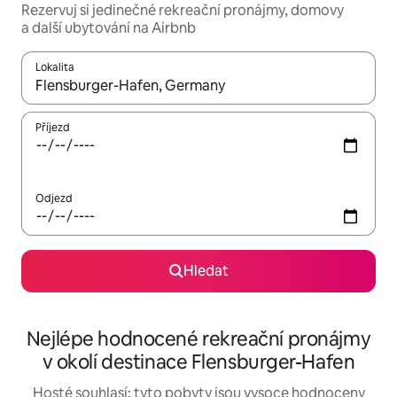
Rezervuj si jedinečné rekreační pronájmy, domovy
a další ubytování na Airbnb
Lokalita
Až budou výsledky k dispozici, můžeš si je procházet pomocí š
Příjezd
Odjezd
Hledat
Nejlépe hodnocené rekreační pronájmy
v okolí destinace Flensburger-Hafen
Hosté souhlasí: tyto pobyty jsou vysoce hodnoceny