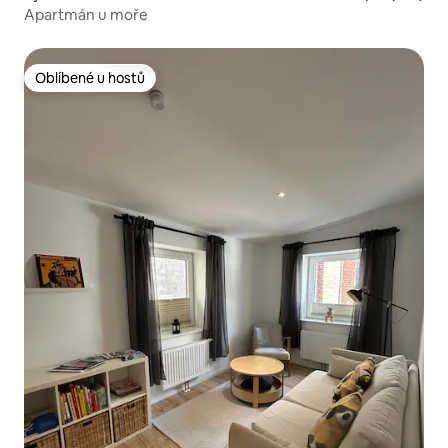
nförde
Apartmán u moře
Oblíbené u hostů
Oblíbené u hostů