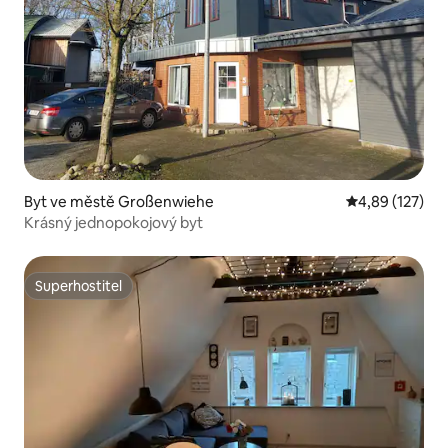
Byt ve městě Großenwiehe
Průměrné hodn
4,89 (127)
Krásný jednopokojový byt
Superhostitel
Superhostitel