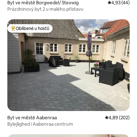
Byt ve městě Borgwedel/ Stexwig
Průměrné hod
4,93 (44)
Prázdninový byt 2 u malého přístavu
Oblíbené u hostů
Nejlepší v kategorii Oblíbené u hostů
Byt ve městě Aabenraa
Průměrné hodno
4,89 (202)
Bylejlighed i Aabenraa centrum