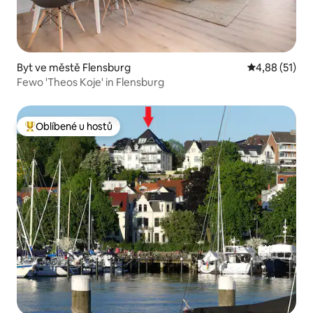
Byt ve městě Flensburg
Průměrné hod
4,88 (51)
Fewo 'Theos Koje' in Flensburg
Oblíbené u hostů
Nejlepší v kategorii Oblíbené u hostů