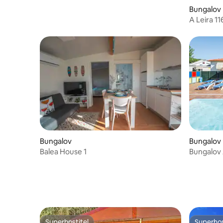
Bungalov
A Leira 11
Zapuštěné
Bungalov
Bungalov
Balea House 1
Bungalov
Superhostitel
Superhos