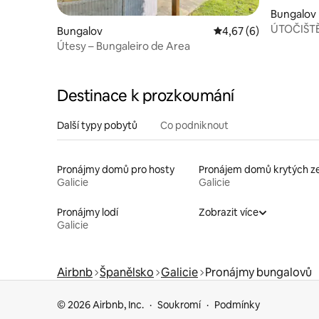
Bungalov
ÚTOČIŠT
Bungalov
Průměrné hodnocení 4
4,67 (6)
Útesy – Bungaleiro de Area
Destinace k prozkoumání
Další typy pobytů
Co podniknout
Pronájmy domů pro hosty
Galicie
Galicie
Pronájmy lodí
Zobrazit více
Galicie
Airbnb
Španělsko
Galicie
Pronájmy bungalovů
© 2026 Airbnb, Inc.
Soukromí
Podmínky