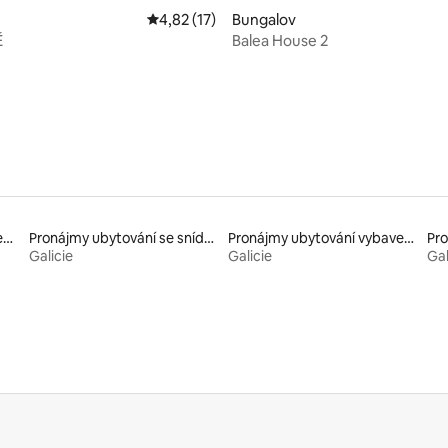
Průměrné hodnocení 4,82 z 5, 17 hodnocení
4,82 (17)
Bungalov
Ě
Balea House 2
,67 z 5, 6 hodnocení
Pronájem domů krytých zemí
Pronájmy ubytování se snídaní
Pronájmy ubytování vybavených kajakem
Pr
Galicie
Galicie
Gal