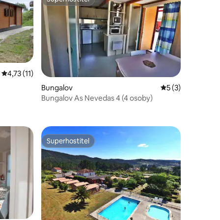
Superhostitel
Průměrné hodnocení 4,73 z 5, 11 hodnocení
4,73 (11)
Bungalov
Průměrné hodnoce
5 (3)
Bungalov As Nevedas 4 (4 osoby)
Superhostitel
Superhostitel