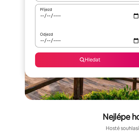
Příjezd
Odjezd
Hledat
Nejlépe h
Hosté souhlasí: