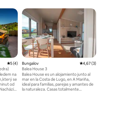
Superho
Superho
Průměrné hodnocení 5 z 5, 4 hodnocení
5 (4)
Bungalov
Průměrné hodnocení 
4,67 (3)
Bungalov
edra)
Balea House 3
ÚTOČIŠT
hledem na
Balea House es un alojamiento junto al
Malý bun
m,který se
mar en la Costa de Lugo, en A Mariña,
skládacím
ideal para familias, parejas y amantes de
malým ob
la naturaleza. Casas totalmente
mezanino
ováním
equipadas con jardín privado, pensadas
Terasa. Z
přírodním
para el descanso y la comodidad.
nádobí a 
nými
Ubicado en un entorno tranquilo y
pronájmu
ískem a
natural, a pocos minutos de la playa, es
umělcem
nu
perfecto para surf, teletrabajo,
v srdci 8