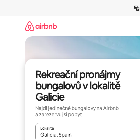
Přeskočit
na
obsah
Rekreační pronájmy
bungalovů v lokalitě
Galicie
Najdi jedinečné bungalovy na Airbnb
a zarezervuj si pobyt
Lokalita
Až budou výsledky k dispozici, můžeš si je proch