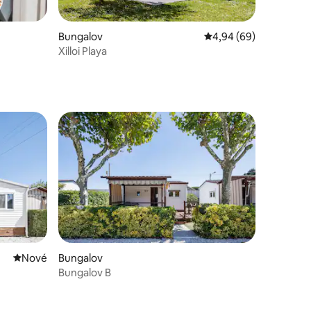
Bungalov
Průměrné hodnocení 4
4,94 (69)
Xilloi Playa
Nové ubytování
Nové
Bungalov
Bungalov B