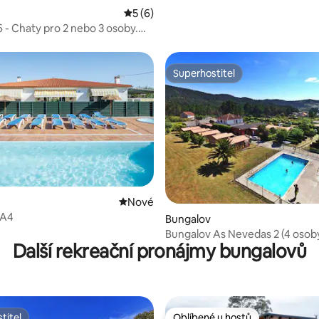
Průměrné hodnocení 5 z 5, 6 hodnocení
5 (6)
6 - Chaty pro 2 nebo 3 osoby.
 do lesa.
Superhostitel
Superhostitel
Nové ubytování
Nové
 A4
Bungalov
Bungalov As Nevedas 2 (4 osob
Další rekreační pronájmy bungalovů
titel
Oblíbené u hostů