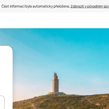
Část informací byla automaticky přeložena. 
Zobrazit v původním jaz
ázet pomocí šipek nahoru a dolů, dotykem nebo přejetím prstem.