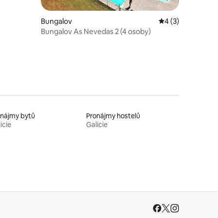
Bungalov
Průměrné hodnoce
4 (3)
Bungalov As Nevedas 2 (4 osoby)
onájmy bytů
Pronájmy hostelů
icie
Galicie