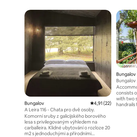
Bungalov
Bungalov
Accommoda
consists 
with two s
Bungalov
Průměrné hodnocení 4
4,91 (22)
handrails 
A Leira 116 - Chata pro dvě osoby.
with wash
Komorní sruby z galicijského borového
kitchen (w
lesa s privilegovaným výhledem na
microwave
carballeira. Klidné ubytování o rozloze 20
WiFi, bed 
m2 s jednoduchými a přírodními
table and chairs. Cleani