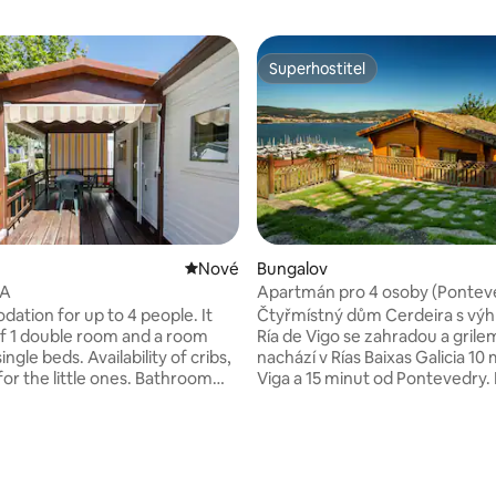
Superhostitel
Superhostitel
Nové ubytování
Nové
Bungalov
 A
Apartmán pro 4 osoby (Pontev
tion for up to 4 people. It
Čtyřmístný dům Cerdeira s vý
of 1 double room and a room
Ría de Vigo se zahradou a grile
ingle beds. Availability of cribs,
nachází v Rías Baixas Galicia 10 minut od
,91 z 5, 22 hodnocení
for the little ones. Bathroom
Viga a 15 minut od Pontevedry. Nachází
basin, shower, WC, living room
se v komplexu tří domů s park
ith all the necessary utensils),
uvnitř areálu. Nacházíme se v 
, refrigerator with freezer. TV,
prostředí obklopeném nádher
linen, towels, and terrace with
nedotčenými plážemi s bílým p
ng service is also
křišťálově čistou vodou v regio