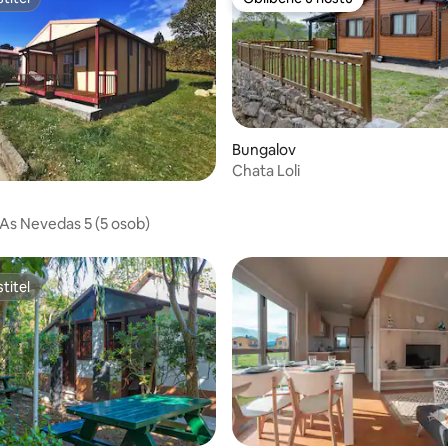
titel
Oblíbené u hostů
Bungalov
Chata Loli
As Nevedas 5 (5 osob)
titel
titel