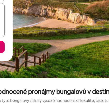
odnocené pronájmy bungalovů v destina
 tyto bungalovy získaly vysoké hodnocení za lokalitu, čistotu 