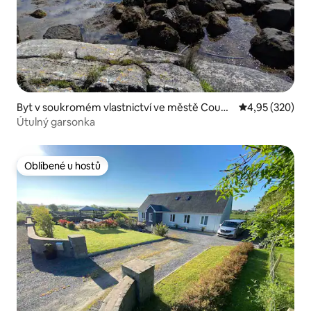
Byt v soukromém vlastnictví ve městě Count
Průměrné hodno
4,95 (320)
y Galway
Útulný garsonka
Oblíbené u hostů
Oblíbené u hostů