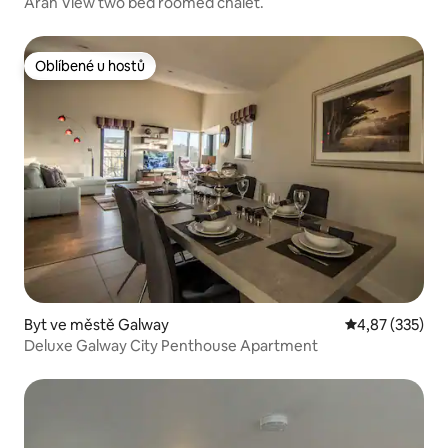
Aran View two bed roomed chalet.
Oblíbené u hostů
Oblíbené u hostů
Byt ve městě Galway
Průměrné hodn
4,87 (335)
Deluxe Galway City Penthouse Apartment