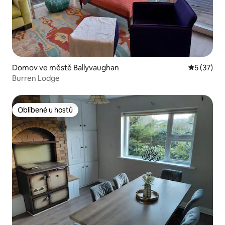
Domov ve městě Ballyvaughan
Průměrné 
5 (37)
Burren Lodge
Oblíbené u hostů
Oblíbené u hostů