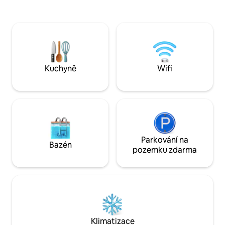
Smart TV (bez pravidelných kanálů) Wifi,
se všemi novými n
dvoulůžkový pokoj a druhý pokoj s
podlahami a kuchyní
velkou palandou na míru velikosti pro
vlastní SOUKROM
dospělé i děti. Nedívejte se dále na vše,
na panorama Galwa
co budete potřebovat pro váš Galway
ideálním místě pro
Escape.
Galway.
Kuchyně
Wifi
Parkování na
Bazén
pozemku zdarma
Klimatizace