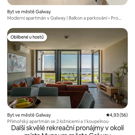
Byt ve městě Galway
Moderní apartmán v Galway | Balkon a parkování • Pro
5 osob
Oblíbené u hostů
Oblíbené u hostů
Byt ve městě Galway
Průměrné hod
4,93 (56)
Přímořský apartmán se 2 ložnicemi a 1 koupelnou
Další skvělé rekreační pronájmy v okolí