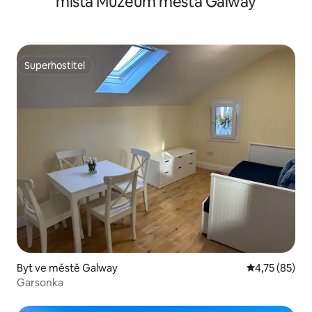
místa Muzeum města Galway
Superhostitel
Superhostitel
Byt ve městě Galway
Průměrné hod
4,75 (85)
Garsonka