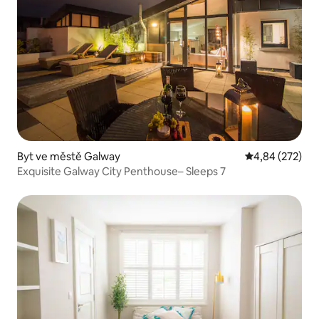
Byt ve městě Galway
Průměrné hodno
4,84 (272)
Exquisite Galway City Penthouse– Sleeps 7