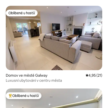
Oblíbené u hostů
Oblíbené u hostů
Domov ve městě Galway
Průměrné hod
4,95 (21)
Luxusní ubytování v centru města
Oblíbené u hostů
Nejlepší v kategorii Oblíbené u hostů