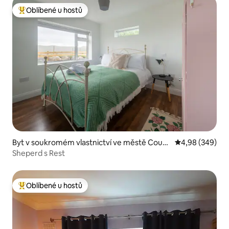
Oblíbené u hostů
Nejlepší v kategorii Oblíbené u hostů
Byt v soukromém vlastnictví ve městě Count
Průměrné hodno
4,98 (349)
y Galway
Sheperd s Rest
Oblíbené u hostů
Nejlepší v kategorii Oblíbené u hostů