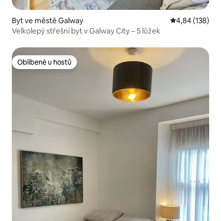
Byt ve městě Galway
Průměrné hodn
4,84 (138)
Velkolepý střešní byt v Galway City – 5 lůžek
Oblíbené u hostů
Oblíbené u hostů