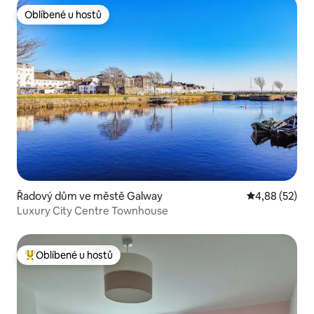
Oblíbené u hostů
Oblíbené u hostů
Řadový dům ve městě Galway
Průměrné hod
4,88 (52)
Luxury City Centre Townhouse
Oblíbené u hostů
Nejlepší v kategorii Oblíbené u hostů