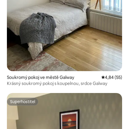
Soukromý pokoj ve městě Galway
Průměrné hod
4,84 (55)
Krásný soukromý pokoj s koupelnou, srdce Galway
Superhostitel
Superhostitel