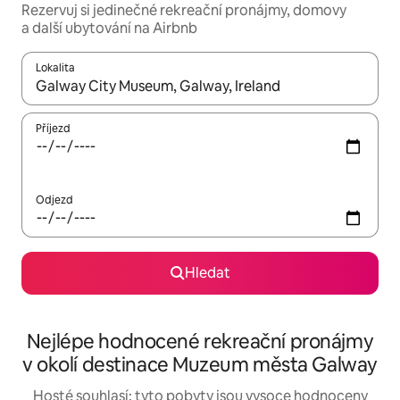
Rezervuj si jedinečné rekreační pronájmy, domovy
a další ubytování na Airbnb
Lokalita
Až budou výsledky k dispozici, můžeš si je procházet pomocí š
Příjezd
Odjezd
Hledat
Nejlépe hodnocené rekreační pronájmy
v okolí destinace Muzeum města Galway
Hosté souhlasí: tyto pobyty jsou vysoce hodnoceny