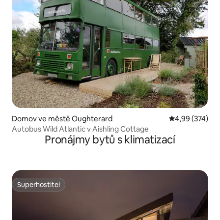
Domov ve městě Oughterard
Průměrné hodno
4,99 (374)
Autobus Wild Atlantic v Aishling Cottage
Pronájmy bytů s klimatizací
Superhostitel
Superhostitel