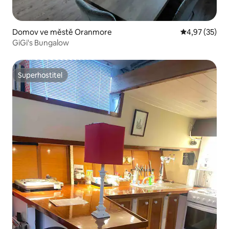
Domov ve městě Oranmore
Průměrné hod
4,97 (35)
GiGi's Bungalow
Superhostitel
Superhostitel