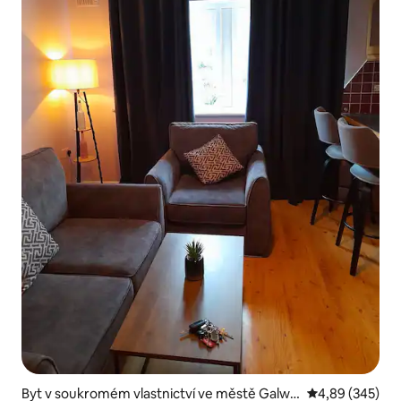
Byt v soukromém vlastnictví ve městě Galwa
Průměrné hodno
4,89 (345)