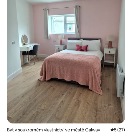
Byt v soukromém vlastnictví ve městě Galway
Průměrné 
5 (27)