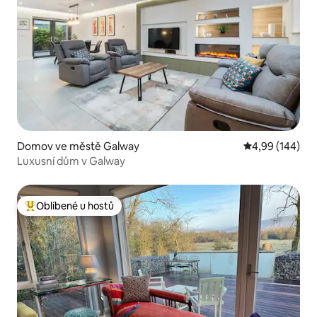
Domov ve městě Galway
Průměrné hodno
4,99 (144)
Luxusní dům v Galway
Oblíbené u hostů
Nejlepší v kategorii Oblíbené u hostů