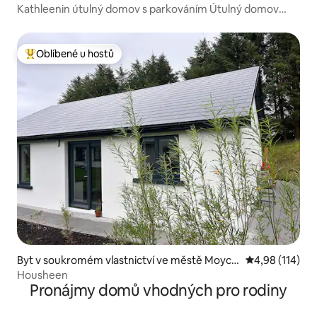
y
Kathleenin útulný domov s parkováním Útulný domov
s parkováním
Oblíbené u hostů
Nejlepší v kategorii Oblíbené u hostů
Byt v soukromém vlastnictví ve městě Moycul
Průměrné hodn
4,98 (114)
len
Housheen
Pronájmy domů vhodných pro rodiny