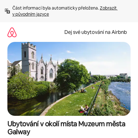
Přeskočit
Část informací byla automaticky přeložena. 
Zobrazit 
na
v původním jazyce
obsah
Dej své ubytování na Airbnb
Ubytování v okolí místa Muzeum města
Galway