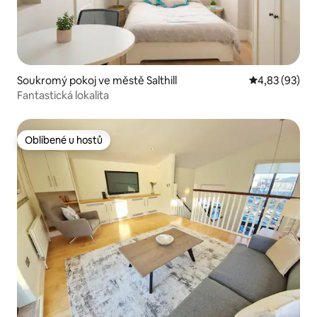
Soukromý pokoj ve městě Salthill
Průměrné hod
4,83 (93)
Fantastická lokalita
Oblíbené u hostů
Oblíbené u hostů