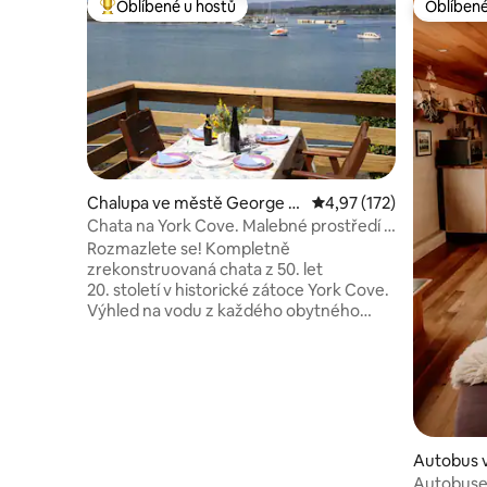
Oblíbené u hostů
Oblíbené
Nejlepší v kategorii Oblíbené u hostů
Oblíbené
Chalupa ve městě George T
Průměrné hodnocení 4,
4,97 (172)
own
Chata na York Cove. Malebné prostředí –
užijte si to.
Rozmazlete se! Kompletně
zrekonstruovaná chata z 50. let
20. století v historické zátoce York Cove.
Výhled na vodu z každého obytného
prostoru. Snadná procházka podél
pobřeží do restaurací, kaváren a centra
města. George Town je vstupní branou
do malebného Low Head s pilotní stanicí
z roku 1860 s kavárnou, muzeem,
majákem a procházkou s tučňáky. East
Beach je prostě nádherná. Vinotéka
Autobus 
Wine Trail nabízí některá z nejlepších
Autobus