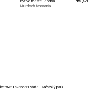
Byt ve městě Lebrina
Průměrné hodnocen
5 (42)
Murdoch tasmania
destowe Lavender Estate
Městský park