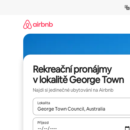
Přeskočit
na
obsah
Rekreační pronájmy
v lokalitě George Town
Najdi si jedinečné ubytování na Airbnb
Lokalita
Až budou výsledky k dispozici, můžeš si je proch
Příjezd