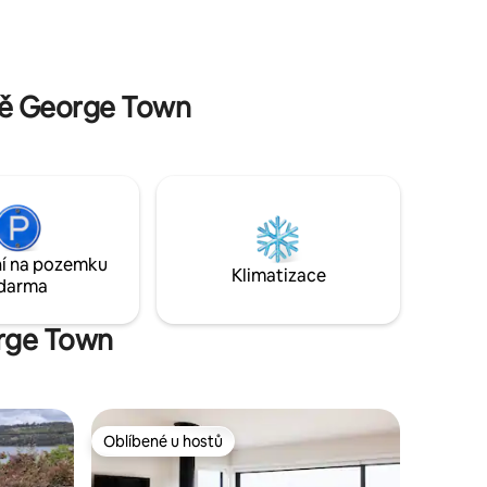
ousek
a hudbu a přijal/a pomalejší tempo.
tě George Town
í na pozemku
Klimatizace
darma
orge Town
Oblíbené u hostů
Oblíbené u hostů