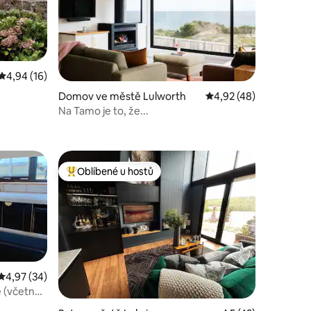
Průměrné hodnocení 4,94 z 5, 16 hodnocení
4,94 (16)
Domov ve městě Lulworth
Průměrné hodnocení 4
4,92 (48)
Na Tamo je to, že...
Oblíbené u hostů
hostů
Nejlepší v kategorii Oblíbené u hostů
Průměrné hodnocení 4,97 z 5, 34 hodnocení
4,97 (34)
e (včetně