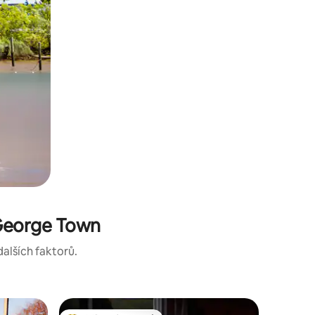
 George Town
dalších faktorů.
Dům pro 