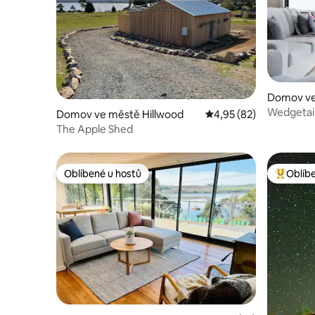
Domov ve
Wedgetail
Domov ve městě Hillwood
Průměrné hodnocení 4,
4,95 (82)
The Apple Shed
Oblíbené u hostů
Oblíb
Oblíbené u hostů
Nejlepší