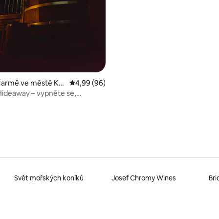
,91 z 5, 47 hodnocení
farmě ve městě Kar
Průměrné hodnocení 4,99 z 5, 96 hodnocení
4,99 (96)
ideaway – vypněte se,
Svět mořských koníků
Josef Chromy Wines
Bri