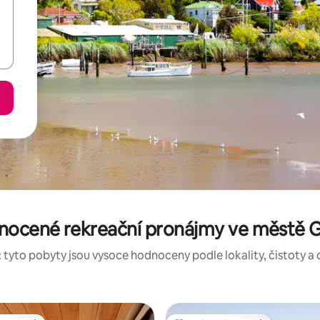
nocené rekreační pronájmy ve městě
 tyto pobyty jsou vysoce hodnoceny podle lokality, čistoty a 