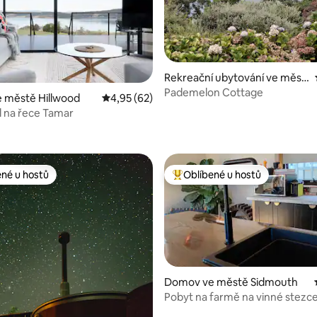
Rekreační ubytování ve měst
ě Kayena
Pademelon Cottage
 městě Hillwood
Průměrné hodnocení 4,95 z 5, 62 hodnocení
4,95 (62)
 na řece Tamar
95 z 5, 82 hodnocení
ené u hostů
Oblíbené u hostů
 v kategorii Oblíbené u hostů
Nejlepší v kategorii Oblíbené u 
Domov ve městě Sidmouth
Pobyt na farmě na vinné stezc
snídaně)