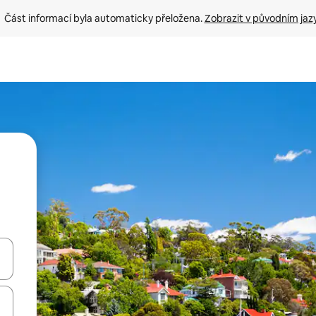
Část informací byla automaticky přeložena. 
Zobrazit v původním jaz
ázet pomocí šipek nahoru a dolů, dotykem nebo přejetím prstem.