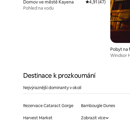
Domov ve městě Kayena
Průměrné hodnocení 4
4,91 (47)
Pohled na vodu
Pobyt na 
oola
Windsor H
relaxujte
Destinace k prozkoumání
Nejvýraznější dominanty v okolí
Rezervace Cataract Gorge
Barnbougle Dunes
Harvest Market
Zobrazit více