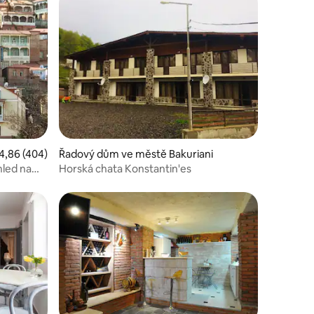
hostů
í
růměrné hodnocení 4,86 z 5, 404 hodnocení
4,86 (404)
Řadový dům ve městě Bakuriani
hled na
Horská chata Konstantin'es