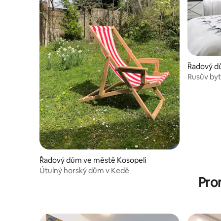
Řadový dů
Rusův byt
Řadový dům ve městě Kosopeli
Útulný horský dům v Kedě
Pro