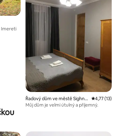
 Imereti
Řadový dům ve městě Sighna
Průměrné hodnocení 4
4,77 (13)
ghi
Můj dům je velmi útulný a příjemný.
čkou