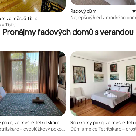
Řadový dům
P
Nejlepší výhled z modrého dom
,63 z 5, 8 hodnocení
m ve městě Tbilisi
centru
v Tbilisi
Pronájmy řadových domů s verandou
pokoj ve městě Tetri Tskaro
Soukromý pokoj ve městě Tetri
etritskaro – dvoulůžkový pokoj
Dům umělce Tetritskaro – pros
mělce
pokoj se 3 ložnicemi