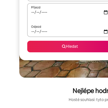
Příjezd
Odjezd
Hledat
Nejlépe hod
Hosté souhlasí: tyto p