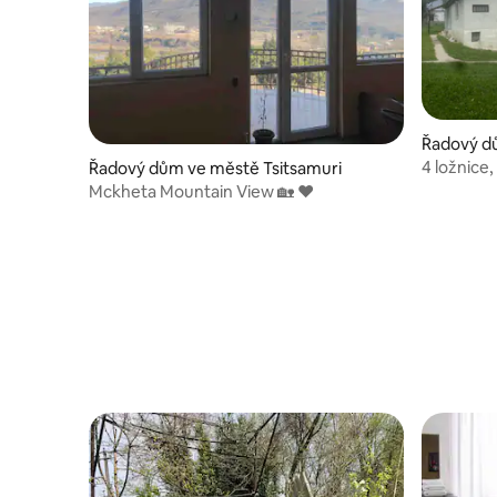
Řadový d
4 ložnice
Řadový dům ve městě Tsitsamuri
prostor.
Mckheta Mountain View 🏡 ❤️