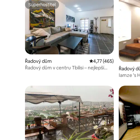
Superhostitel
Superhostitel
Řadový dům
Průměrné hodnocení 4,
4,77 (465)
Řadový dům v centru Tbilisi – nejlepší
Řadový dů
výhled na město
Iamze 's