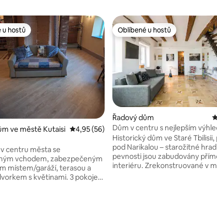
 u hostů
Oblíbené u hostů
 u hostů
Oblíbené u hostů
Řadový dům
P
Dům v centru s nejlepším výh
m ve městě Kutaisi
Průměrné hodnocení 4,95 z 5, 56 hodnocení
4,95 (56)
a shushabandou
Historický dům ve Staré Tbilisii,
pod Narikalou – starožitné hra
v centru města se
pevnosti jsou zabudovány přím
ným vchodem, zabezpečeným
interiéru. Zrekonstruované v 
m místem/garáží, terasou a
stylu, s tradiční shushabandou
rkem s květinami. 3 pokoje
(zaskleným balkonem) pro rann
samostatných ložnic, prostorné
nebo večerní víno, podkrovním
ní koupelny. Jedna velká
prostorem na spaní a soukrom
 postel, dvě samostatná lůžka
,96 z 5, 71 hodnocení
terasou s jedním z nejlepších
ací pohovka, na kterou se také