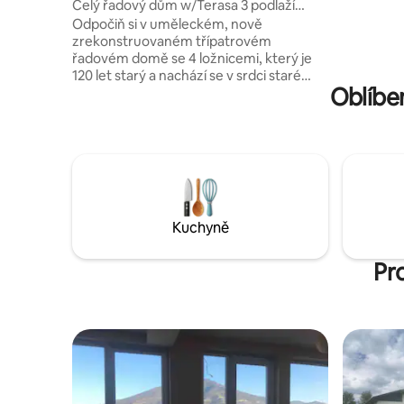
Celý řadový dům w/Terasa 3 podlaží
vejdou dv
Tbilisi Center
Odpočiň si v uměleckém, nově
kuřáky a 
zrekonstruovaném třípatrovém
Tichí, ukli
řadovém domě se 4 ložnicemi, který je
popovídají
120 let starý a nachází se v srdci staré
sousedstv
Oblíbe
Tbilisie, 5 minut pěšky od metra,
dalšími ce
slavného blešího trhu Dry Bridge
a moderního centra Fabrica. Dům se
nachází v pulzující čtvrti Chugureti –
kterou časopis Forbes označil za jednu
z nejlepších čtvrtí na světě – a nabízí
typický tbiliský společný dvůr, bohémský
design a prostornou dvoupodlažní
Kuchyně
střešní terasu s nádherným výhledem,
posezením a jídelním koutem pro
skutečně jedinečný pobyt.
Pr