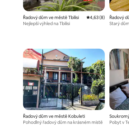
Řadový dům ve městě Tbilisi
Průměrné hodnocení 4
4,63 (8)
Řadový dů
Nejlepší výhled na Tbilisi
Starý dům 
Řadový dům ve městě Kobuleti
Soukromý 
Pohodlný řadový dům na krásném místě
Pobyt v T
v domě u