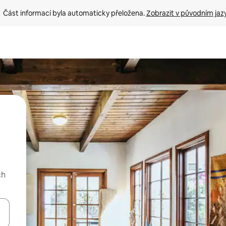
Část informací byla automaticky přeložena. 
Zobrazit v původním jaz
ch
ázet pomocí šipek nahoru a dolů, dotykem nebo přejetím prstem.