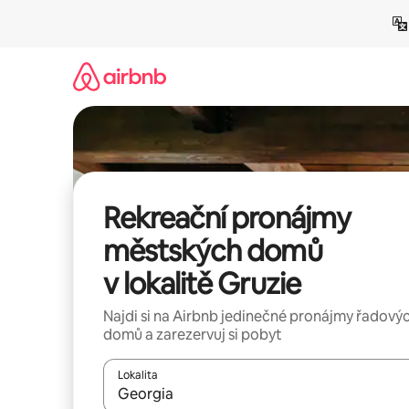
Přeskočit
na
obsah
Rekreační pronájmy
městských domů
v lokalitě Gruzie
Najdi si na Airbnb jedinečné pronájmy řadový
domů a zarezervuj si pobyt
Lokalita
Až budou výsledky k dispozici, můžeš si je proch