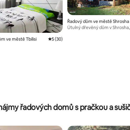
Řadový dům ve městě Shrosha
Útulný dřevěný dům v Shrosha,
m ve městě Tbilisi
Průměrné hodnocení 5 z 5, 30 hodnocení
5 (30)
nájmy řadových domů s pračkou a suši