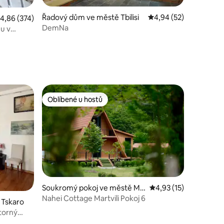
Řadový dům ve městě Tbilisi
Průměrné hodnocení 4
4,94 (52)
růměrné hodnocení 4,86 z 5, 374 hodnocení
4,86 (374)
DemNa
u v
Oblíbené u hostů
Oblíbené u hostů
Soukromý pokoj ve městě Ma
Průměrné hodnocení 4
4,93 (15)
rtvili
Nahei Cottage Martvili Pokoj 6
 Tskaro
torný