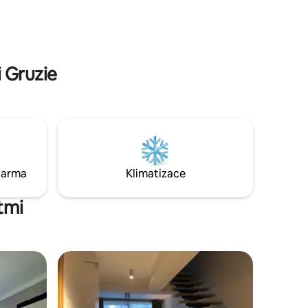
ěstě.
prostory Koupelna s moderním
race
vybavením Tradiční veranda/balkon v
šky.
Tbilisi Topení a klimatizace
bude
Vysokorychlostní wifi
ění: žádné
 Gruzie
darma
Klimatizace
tmi