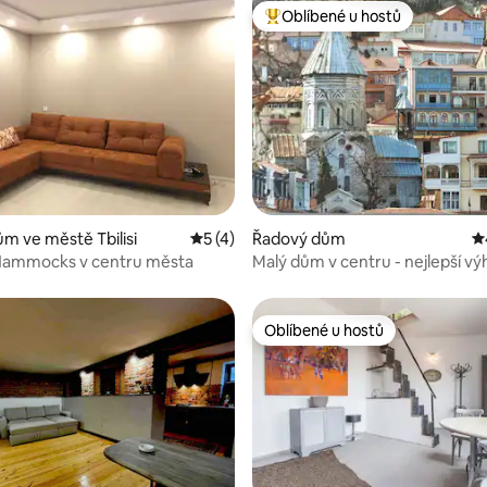
Oblíbené u hostů
Nejlepší v kategorii Oblíbené u 
77 z 5, 465 hodnocení
m ve městě Tbilisi
Průměrné hodnocení 5 z 5, 4 hodnocen
5 (4)
Řadový dům
P
 Hammocks v centru města
Malý dům v centru - nejlepší vý
město!
Oblíbené u hostů
Oblíbené u hostů