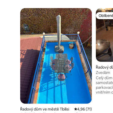
Oblíbené
Oblíbené
Řadový dů
Zvedám
Celý dům 
samostat
parkovací
vnitřním dvo
včetně 2 
kuchyně, vlast
manželská
Řadový dům ve městě Tbilisi
Průměrné hodnocení 4
4,96 (71)
a rozklád