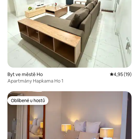
Byt ve městě Ho
Průměrné hod
4,95 (19)
Apartmány Hapkama Ho 1
Oblíbené u hostů
Oblíbené u hostů