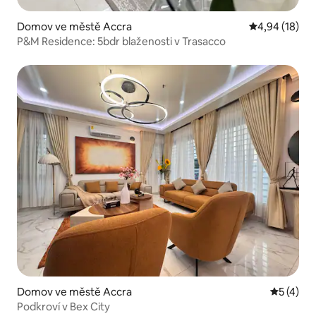
Domov ve městě Accra
Průměrné hod
4,94 (18)
P&M Residence: 5bdr blaženosti v Trasacco
Domov ve městě Accra
Průměrné
5 (4)
Podkroví v Bex City