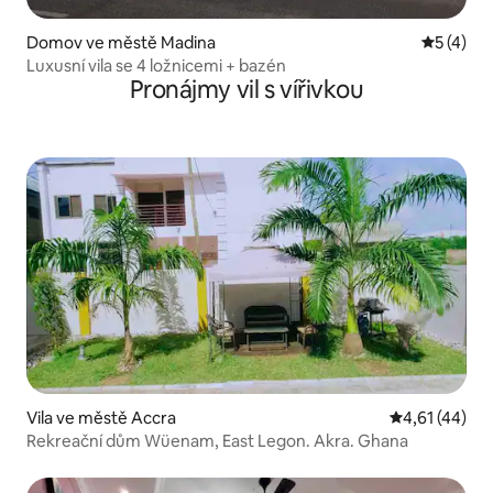
Domov ve městě Madina
Průměrné
5 (4)
Luxusní vila se 4 ložnicemi + bazén
Pronájmy vil s vířivkou
Vila ve městě Accra
Průměrné hod
4,61 (44)
Rekreační dům Wüenam, East Legon. Akra. Ghana