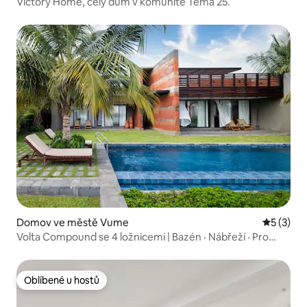
Victory Home, celý dům v komunitě Tema 25.
Domov ve městě Vume
Průměrné
5 (3)
Volta Compound se 4 ložnicemi | Bazén · Nábřeží · Pro
8 osob
Oblíbené u hostů
Oblíbené u hostů