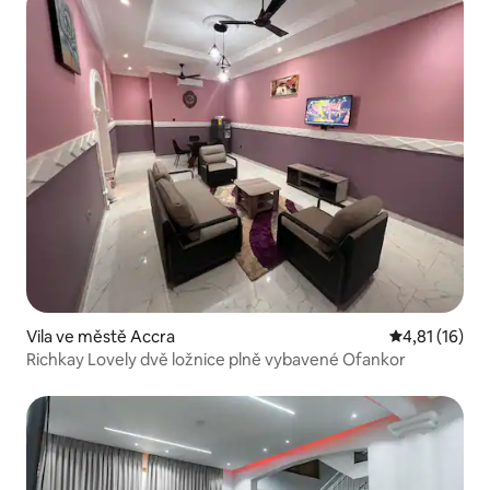
Vila ve městě Accra
Průměrné hod
4,81 (16)
Richkay Lovely dvě ložnice plně vybavené Ofankor