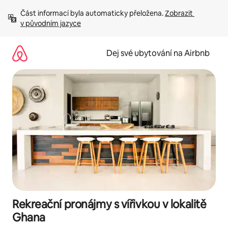
Přeskočit
Část informací byla automaticky přeložena. 
Zobrazit 
na
v původním jazyce
obsah
Dej své ubytování na Airbnb
Rekreační pronájmy s vířivkou v lokalitě
Ghana