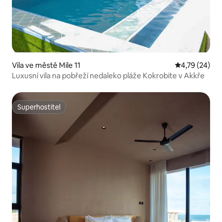
Vila ve městě Mile 11
Průměrné hod
4,79 (24)
Luxusní vila na pobřeží nedaleko pláže Kokrobite v Akkře
Superhostitel
Superhostitel