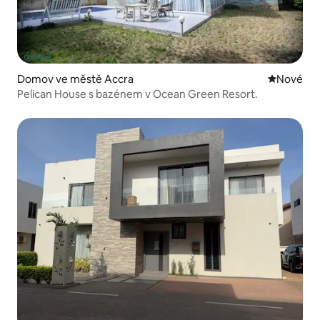
Domov ve městě Accra
Nové ubyt
Nové
Pelican House s bazénem v Ocean Green Resort.