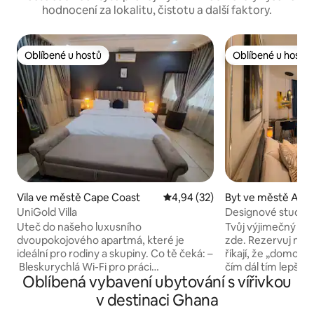
hodnocení za lokalitu, čistotu a další faktory.
Oblíbené u hostů
Oblíbené u hostů
Oblíbené u hostů
Oblíbené u hostů
Vila ve městě Cape Coast
Průměrné hodnocení 4,94 z 5,
4,94 (32)
Byt ve městě Acc
UniGold Villa
Designové studio •
a hotelový luxus
Uteč do našeho luxusního
Tvůj výjimečný záž
dvoupokojového apartmá, které je
zde. Rezervuj nyní 
ideální pro rodiny a skupiny. Co tě čeká: –
říkají, že „domov 
Bleskurychlá Wi-Fi pro práci
čím dál tím lepší“. Přístup do střešního
Oblíbená vybavení ubytování s vířivkou
a streamování, například Netflix – Velké
bazénu a posilovny. Tato styl
a útulné postele velikosti King pro
jednotka v Airport 
v destinaci Ghana
dokonalý spánek – Uzavřený areál
pohodlí na úrovni h