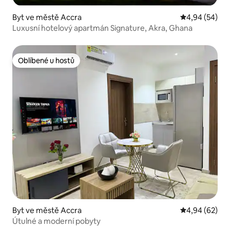
Byt ve městě Accra
Průměrné hodn
4,94 (54)
Luxusní hotelový apartmán Signature, Akra, Ghana
Oblíbené u hostů
Oblíbené u hostů
Byt ve městě Accra
Průměrné hodn
4,94 (62)
Útulné a moderní pobyty