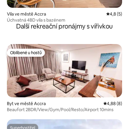
Vila ve městě Accra
Průměrné h
4,8 (5)
Úchvatná 4BD vila s bazénem
Další rekreační pronájmy s vířivkou
Oblíbené u hostů
Oblíbené u hostů
Byt ve městě Accra
Průměrné ho
4,88 (8)
Beaufort 2BDR/View/Gym/Pool/Resto/Airport 10mins
Superhostitel