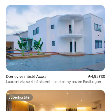
Domov ve městě Accra
Průměrné hod
4,92 (13)
Luxusní vila se 4 ložnicemi – soukromý bazén EastLegon
Superhostitel
Superhostitel