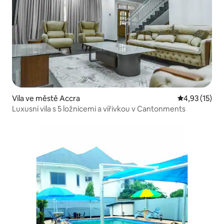
Vila ve městě Accra
Průměrné hod
4,93 (15)
Luxusní vila s 5 ložnicemi a vířivkou v Cantonments