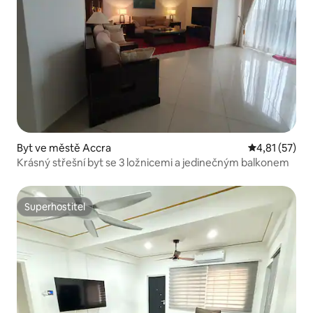
Byt ve městě Accra
Průměrné hod
4,81 (57)
Krásný střešní byt se 3 ložnicemi a jedinečným balkonem
Superhostitel
Superhostitel