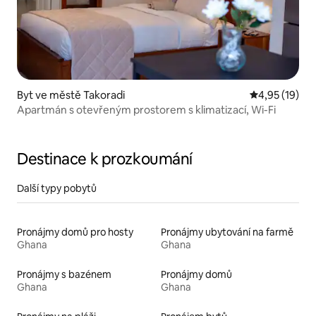
Byt ve městě Takoradi
Průměrné hod
4,95 (19)
Apartmán s otevřeným prostorem s klimatizací, Wi-Fi
Destinace k prozkoumání
Další typy pobytů
Pronájmy domů pro hosty
Pronájmy ubytování na farmě
Ghana
Ghana
Pronájmy s bazénem
Pronájmy domů
Ghana
Ghana