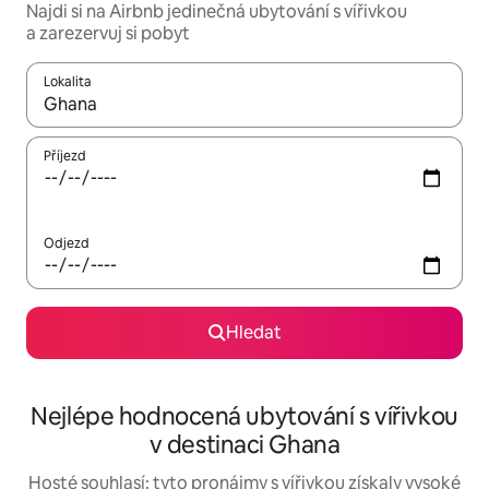
Najdi si na Airbnb jedinečná ubytování s vířivkou
a zarezervuj si pobyt
Lokalita
Až budou výsledky k dispozici, můžeš si je procházet pomocí š
Příjezd
Odjezd
Hledat
Nejlépe hodnocená ubytování s vířivkou
v destinaci Ghana
Hosté souhlasí: tyto pronájmy s vířivkou získaly vysoké