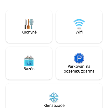
s elektrickým plotem, parkovacím
manželskou postel
místem až pro 7 aut, automatickou
pohovku, chytrou t
branou. –🌼Zahrada s uklidňující
klimatizaci, kuchy
fontánou a dětským hřištěm – Venkovní
balkon. Bezpečně s
posezení k relaxaci / kouření – Snadno se
City, restaurací, 
odtud dostaneš do Cape Coastu a na
kaváren a Roman R
hrady Elmina Castle 🏰, do parku Kakum
na letiště. Ideální 
Kuchyně
Wifi
Park a do restaurací. Rezervuj hned
páry, sólo hosty a
a zažij to nejlepší z ghanské
pohostinnosti
Parkování na
Bazén
pozemku zdarma
Klimatizace