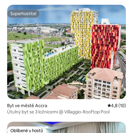
Superhostitel
Superhostitel
Byt ve městě Accra
Průměrné ho
4,8 (10)
Útulný byt se 3 ložnicemi @ Villaggio-Rooftop Pool
Oblíbené u hostů