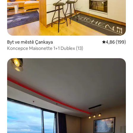
Byt ve městě Çankaya
Průměrné hodno
4,86 (199)
Koncepce Maisonette 1+1 Dublex (13)