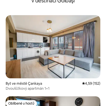
v destinaci Gölbaşı
Byt ve městě Çankaya
Průměrné hodn
4,59 (152)
Dvoulůžkový apartmán 1+1
Oblíbené u hostů
Oblíbené u hostů