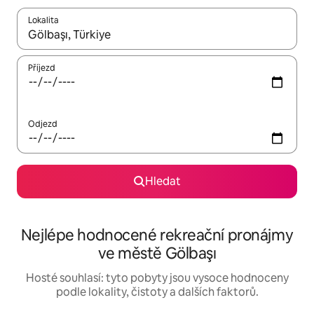
Lokalita
Až budou výsledky k dispozici, můžeš si je procházet pomocí š
Příjezd
Odjezd
Hledat
Nejlépe hodnocené rekreační pronájmy
ve městě Gölbaşı
Hosté souhlasí: tyto pobyty jsou vysoce hodnoceny
podle lokality, čistoty a dalších faktorů.