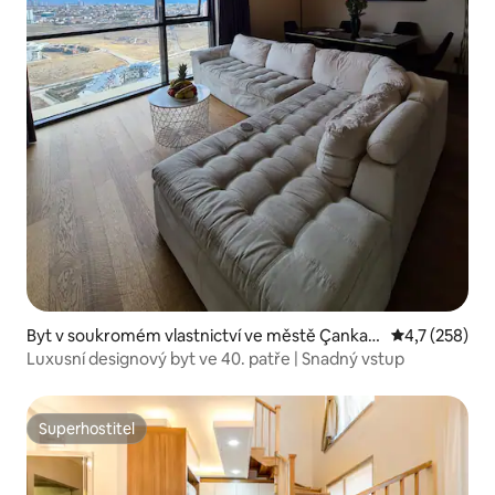
Byt v soukromém vlastnictví ve městě Çankay
Průměrné hod
4,7 (258)
a/Ankara.
Luxusní designový byt ve 40. patře | Snadný vstup
Superhostitel
Superhostitel