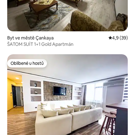
Byt ve městě Çankaya
Průměrné ho
4,9 (39)
ŠATOM SUİT 1+1 Gold Apartmán
Oblíbené u hostů
Oblíbené u hostů