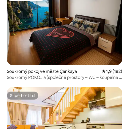
Soukromý pokoj ve městě Çankaya
Průměrné hod
4,9 (182)
Soukromý POKOJ a (společné prostory – WC – koupelna –
kuchyně) IV
Superhostitel
Superhostitel