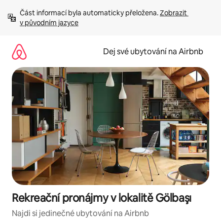
Přeskočit
Část informací byla automaticky přeložena. 
Zobrazit 
na
v původním jazyce
obsah
Dej své ubytování na Airbnb
Rekreační pronájmy v lokalitě Gölbaşı
Najdi si jedinečné ubytování na Airbnb