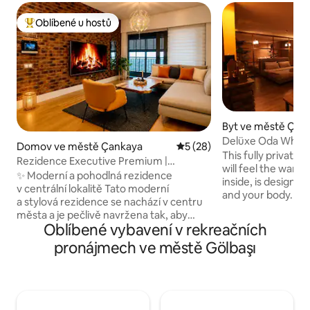
Oblíbené u hostů
Nejlepší v kategorii Oblíbené u hostů
Byt ve městě Çan
Delüxe Oda Whirlpo
Domov ve městě Çankaya
Průměrné hodnocení 5 z 5,
5 (28)
This fully private 
Rezidence Executive Premium |
will feel the war
5hvězdičkový komfort
✨ Moderní a pohodlná rezidence
inside, is designed
v centrální lokalitě Tato moderní
and your body. V této místnosti, kde se
a stylová rezidence se nachází v centru
moderní výzdoba 
města a je pečlivě navržena tak, aby
světly; velká zrcad
Oblíbené vybavení v rekreačních
nabízela pohodlný a příjemný pobyt.
hloubky, zatímco ví
Svým hostům nabízí domáckou
pronájmech ve městě Gölbaşı
vrchol romantiku. Co je tady? • Užij si
atmosféru díky elegantní výzdobě,
soukromou vířivku
prostorným obytným prostorům
elektrickým krbem
a kvalitním detailům. 🔑 Hlavní prvky: •
Tlumená, útulná a
Centrální a prestižní lokalita • Moderní
Nabízíme zážitek 
a stylový design • Čistý a pohodlný