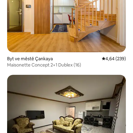
Byt ve městě Çankaya
Průměrné hodno
4,64 (239)
Maisonette Concept 2+1 Dublex (16)