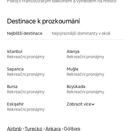
Pokoj s francouzským balkonem a výhledem na město
Destinace k prozkoumání
Nejbližší destinace
Nejvýraznější dominanty v okolí
Istanbul
Alanya
Rekreační pronájmy
Rekreační pronájmy
Sapanca
Muğla
Rekreační pronájmy
Rekreační pronájmy
Bursa
Büyükada
Rekreační pronájmy
Rekreační pronájmy
Eskişehir
Zobrazit více
Rekreační pronájmy
Airbnb
Turecko
Ankara
Gölbaşı