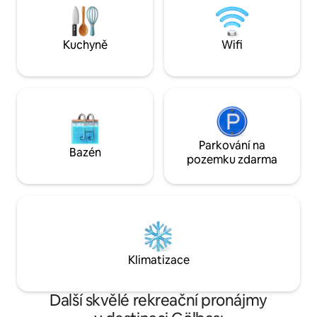
pobyt.
obytný prostor • Zabezpečená budova
a snadný proces příjezdu a ubytování •
Příjemný a klidný pobyt
Kuchyně
Wifi
Parkování na
Bazén
pozemku zdarma
Klimatizace
Další skvělé rekreační pronájmy