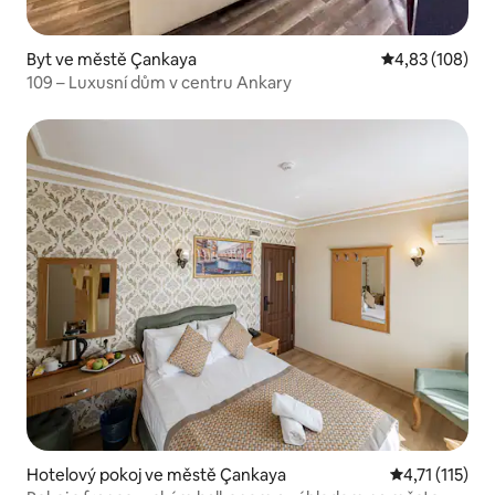
Byt ve městě Çankaya
Průměrné hodn
4,83 (108)
109 – Luxusní dům v centru Ankary
Hotelový pokoj ve městě Çankaya
Průměrné hodn
4,71 (115)