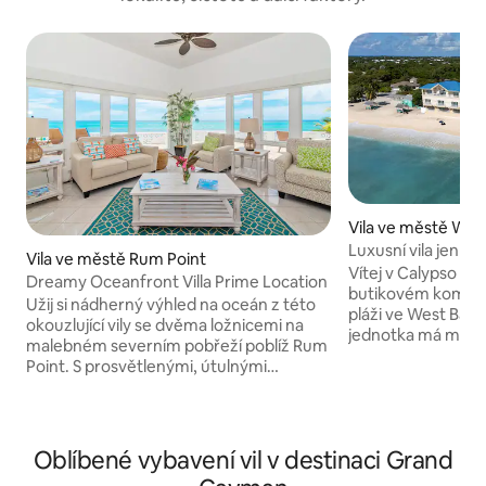
Vila ve městě Wes
Luxusní vila jen pá
Vila ve městě Rum Point
Vítej v Calypso Co
Dreamy Oceanfront Villa Prime Location
butikovém komplex
Užij si nádherný výhled na oceán z této
pláži ve West Bay
okouzlující vily se dvěma ložnicemi na
jednotka má manže
malebném severním pobřeží poblíž Rum
rozkládací pohovku
Point. S prosvětlenými, útulnými
vyspí 4 osoby. Nac
interiéry a přímořskou sluneční terasou
od bílého písku a č
je Moon Glow ideální pro rodiny, páry a
Seven Mile Beach a
přátele. Moon Glow se nachází v
je Smart TV, bezpl
chráněném mořském parku a nabízí
Oblíbené vybavení vil v destinaci Grand
Keurig, Apple TV
neuvěřitelné šnorchlování - stačí si vzít
bezdrátová nabíječ