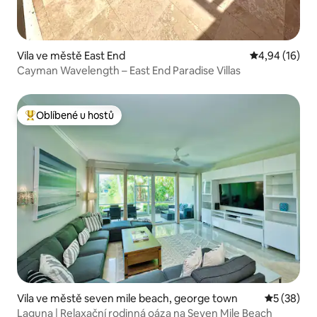
Vila ve městě East End
Průměrné hod
4,94 (16)
Cayman Wavelength – East End Paradise Villas
Oblíbené u hostů
Nejlepší v kategorii Oblíbené u hostů
Vila ve městě seven mile beach, george town
Průměrné 
5 (38)
Laguna | Relaxační rodinná oáza na Seven Mile Beach