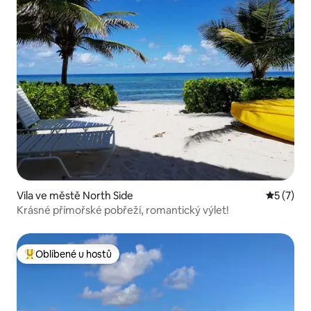
Vila ve městě North Side
Průměrné
5 (7)
Krásné přímořské pobřeží, romantický výlet!
Oblíbené u hostů
Nejlepší v kategorii Oblíbené u hostů