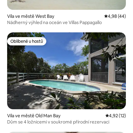
Vila ve městě West Bay
Průměrné hod
4,98 (44)
Nádherný výhled na oceán ve Villas Pappagallo
Oblíbené u hostů
Oblíbené u hostů
Vila ve městě Old Man Bay
Průměrné hod
4,92 (12)
Dům se 4 ložnicemi v soukromé přírodní rezervaci