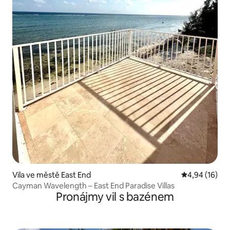
Vila ve městě East End
Průměrné hod
4,94 (16)
Cayman Wavelength – East End Paradise Villas
Pronájmy vil s bazénem