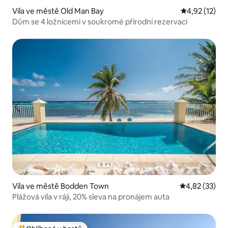
Vila ve městě Old Man Bay
Průměrné hod
4,92 (12)
Dům se 4 ložnicemi v soukromé přírodní rezervaci
Vila ve městě Bodden Town
Průměrné hod
4,82 (33)
Plážová vila v ráji, 20% sleva na pronájem auta