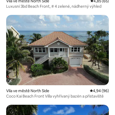
Vila ve městě North Side
Průměrné hod
4,85 (65)
Luxusní 3bd Beach Front, # 4 zelené, nádherný výhled
Vila ve městě North Side
Průměrné hodn
4,94 (96)
Coco Kai Beach Front Villa vyhřívaný bazén a přístaviště