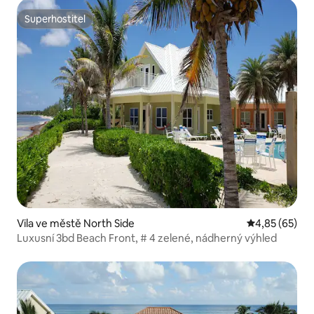
Superhostitel
Superhostitel
Vila ve městě North Side
Průměrné hod
4,85 (65)
Luxusní 3bd Beach Front, # 4 zelené, nádherný výhled