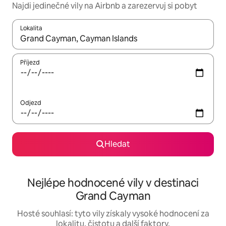
Najdi jedinečné vily na Airbnb a zarezervuj si pobyt
Lokalita
Až budou výsledky k dispozici, můžeš si je procházet pomocí š
Příjezd
Odjezd
Hledat
Nejlépe hodnocené vily v destinaci
Grand Cayman
Hosté souhlasí: tyto vily získaly vysoké hodnocení za
lokalitu, čistotu a další faktory.