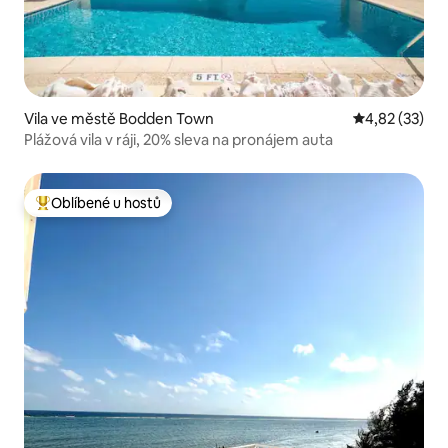
Vila ve městě Bodden Town
Průměrné hod
4,82 (33)
Plážová vila v ráji, 20% sleva na pronájem auta
Oblíbené u hostů
Nejlepší v kategorii Oblíbené u hostů