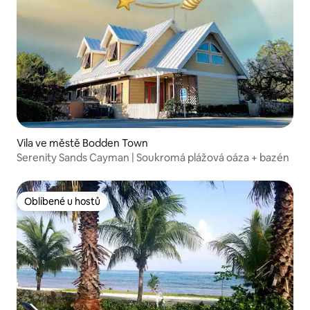
Vila ve městě Bodden Town
Serenity Sands Cayman | Soukromá plážová oáza + bazén
Oblíbené u hostů
Oblíbené u hostů