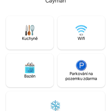
Cayman
boty do bazénu nebo ploutve! Vydej se
nábytek, na terase
na pobřeží za mušlemi, zaplav si, kajak
houpací postel, k
nebo si jednoduše odpočiň, zatímco se
a vychutnat ranní
ponoříš do úchvatných východů slunce a
kouzelných měsíčních nocí. Každý
okamžik tady je kousek ráje.
Kuchyně
Wifi
Parkování na
Bazén
pozemku zdarma