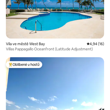
Vila ve městě West Bay
Průměrné hod
4,94 (16)
Villas Pappagallo Oceanfront (Latitude Adjustment)
Oblíbené u hostů
Nejlepší v kategorii Oblíbené u hostů