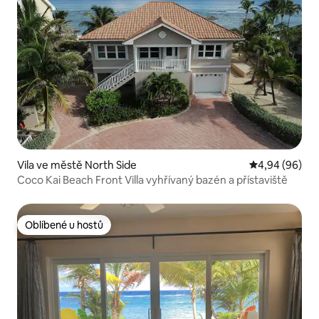
Vila ve městě North Side
Průměrné hodn
4,94 (96)
Coco Kai Beach Front Villa vyhřívaný bazén a přístaviště
Oblíbené u hostů
Oblíbené u hostů