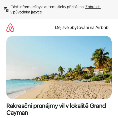
Přeskočit
Část informací byla automaticky přeložena. 
Zobrazit 
na
v původním jazyce
obsah
Dej své ubytování na Airbnb
Rekreační pronájmy vil v lokalitě Grand
Cayman