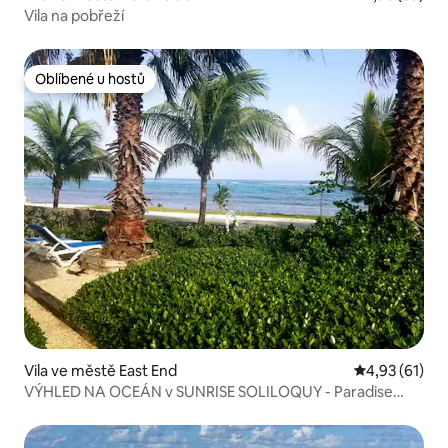
Vila na pobřeží
Oblíbené u hostů
Oblíbené u hostů
Vila ve městě East End
Průměrné hod
4,93 (61)
VÝHLED NA OCEÁN v SUNRISE SOLILOQUY - Paradise
Villas