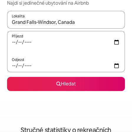
Najdi si jedinečné ubytování na Airbnb
Lokalita
Až budou výsledky k dispozici, můžeš si je procházet pomocí š
Příjezd
Odjezd
Hledat
Stručné statistiky o rekreačních