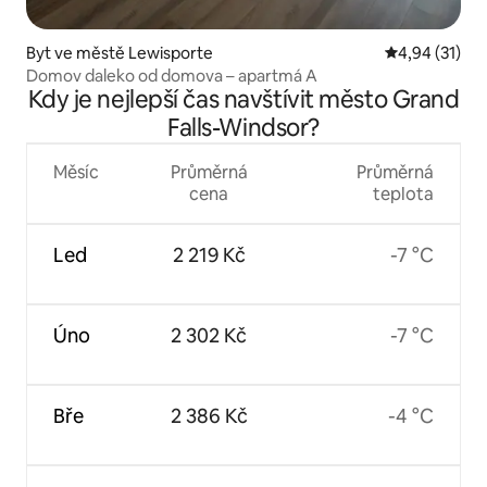
Byt ve městě Lewisporte
Průměrné hod
4,94 (31)
Domov daleko od domova – apartmá A
Kdy je nejlepší čas navštívit město Grand
Falls-Windsor?
Měsíc
Průměrná
Průměrná
cena
teplota
Led
2 219 Kč
-7 °C
Úno
2 302 Kč
-7 °C
Bře
2 386 Kč
-4 °C