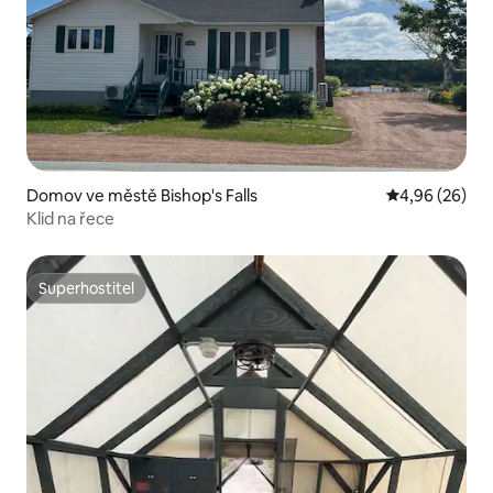
Domov ve městě Bishop's Falls
Průměrné hodn
4,96 (26)
Klid na řece
Superhostitel
Superhostitel