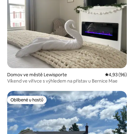
Domov ve městě Lewisporte
Průměrné hodn
4,93 (96)
Víkend ve vířivce s výhledem na přístav u Bernice Mae
Oblíbené u hostů
Oblíbené u hostů