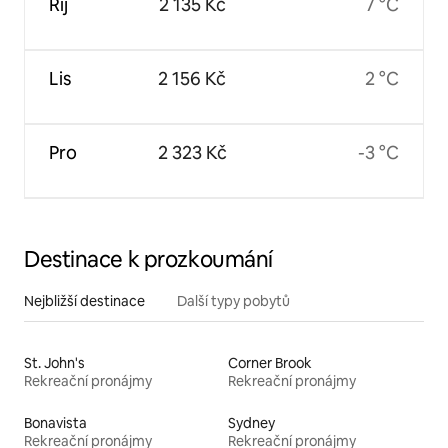
Říj
2 135 Kč
7 °C
Lis
2 156 Kč
2 °C
Pro
2 323 Kč
-3 °C
Destinace k prozkoumání
Nejbližší destinace
Další typy pobytů
St. John's
Corner Brook
Rekreační pronájmy
Rekreační pronájmy
Bonavista
Sydney
Rekreační pronájmy
Rekreační pronájmy