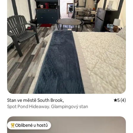
Stan ve městě South Brook,
Průměrné
5 (4)
Spot Pond Hideaway. Glampingový stan
Oblíbené u hostů
Nejlepší v kategorii Oblíbené u hostů