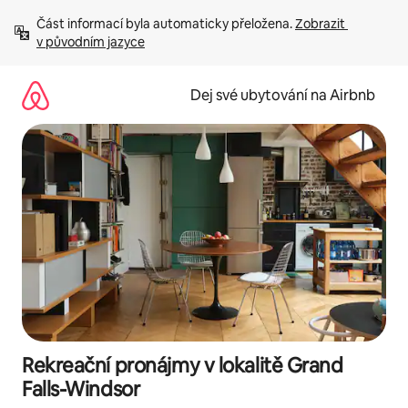
Přeskočit
Část informací byla automaticky přeložena. 
Zobrazit 
na
v původním jazyce
obsah
Dej své ubytování na Airbnb
Rekreační pronájmy v lokalitě Grand
Falls-Windsor