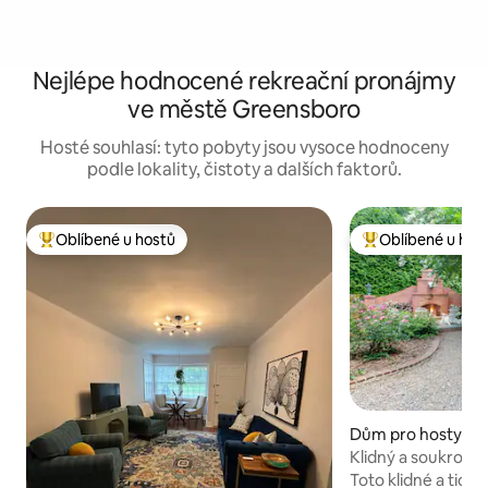
Nejlépe hodnocené rekreační pronájmy
ve městě Greensboro
Hosté souhlasí: tyto pobyty jsou vysoce hodnoceny
podle lokality, čistoty a dalších faktorů.
Oblíbené u hostů
Oblíbené u hos
Nejlepší v kategorii Oblíbené u hostů
Nejlepší v kategor
Dům pro hosty ve
eensboro
Klidný a soukromý 
Starmountu
Toto klidné a tiché