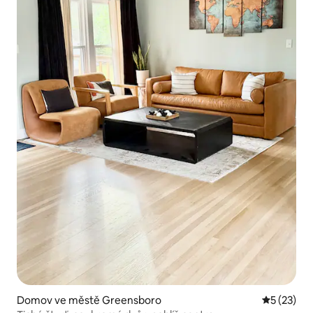
Domov ve městě Greensboro
Průměrné 
5 (23)