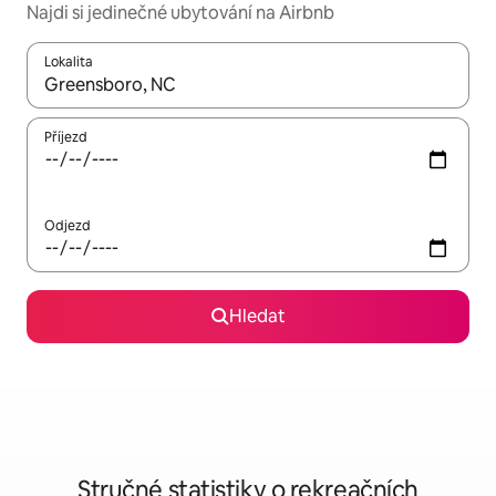
Najdi si jedinečné ubytování na Airbnb
Lokalita
Až budou výsledky k dispozici, můžeš si je procházet pomocí š
Příjezd
Odjezd
Hledat
Stručné statistiky o rekreačních