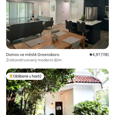
Domov ve městě Greensboro
Průměrné hodn
4,97 (118)
Zrekonstruovaný moderní dům
Oblíbené u hostů
Nejlepší v kategorii Oblíbené u hostů