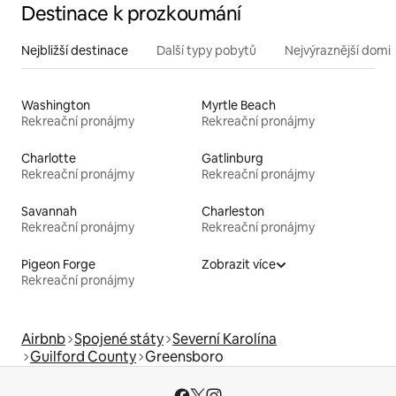
Destinace k prozkoumání
Nejbližší destinace
Další typy pobytů
Nejvýraznější domin
Washington
Myrtle Beach
Rekreační pronájmy
Rekreační pronájmy
Charlotte
Gatlinburg
Rekreační pronájmy
Rekreační pronájmy
Savannah
Charleston
Rekreační pronájmy
Rekreační pronájmy
Pigeon Forge
Zobrazit více
Rekreační pronájmy
Airbnb
Spojené státy
Severní Karolína
Guilford County
Greensboro