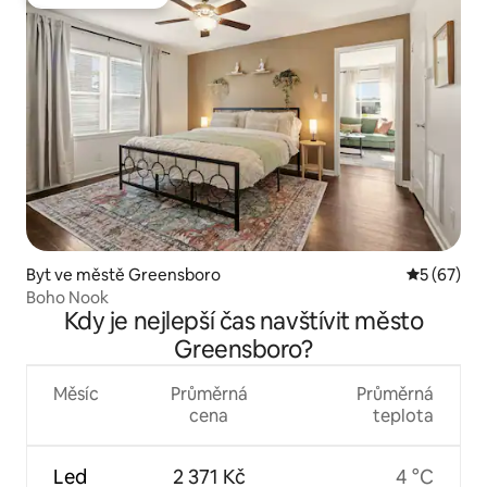
Oblíbené u hostů
Byt ve městě Greensboro
Průměrné 
5 (67)
Boho Nook
Kdy je nejlepší čas navštívit město
Greensboro?
Měsíc
Průměrná
Průměrná
cena
teplota
Led
2 371 Kč
4 °C