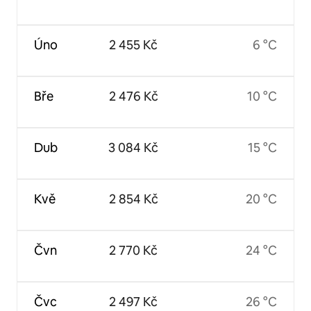
Úno
2 455 Kč
6 °C
Bře
2 476 Kč
10 °C
Dub
3 084 Kč
15 °C
Kvě
2 854 Kč
20 °C
Čvn
2 770 Kč
24 °C
Čvc
2 497 Kč
26 °C