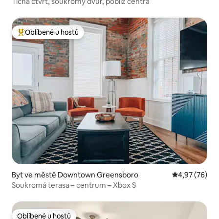
Tichá čtvrť, soukromý dvůr, poblíž centra
Oblíbené u hostů
Nejlepší v kategorii Oblíbené u hostů
Byt ve městě Downtown Greensboro
Průměrné hod
4,97 (76)
Soukromá terasa – centrum – Xbox S
Oblíbené u hostů