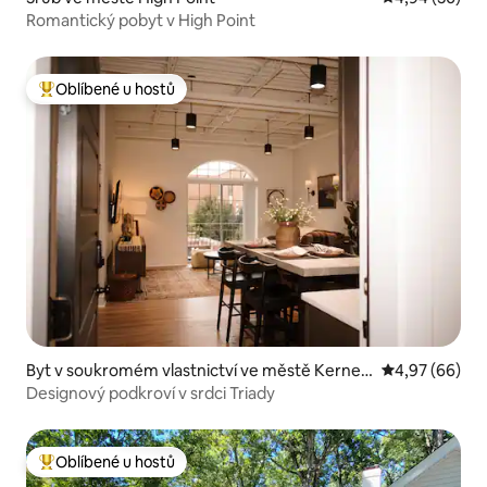
Romantický pobyt v High Point
Oblíbené u hostů
Nejlepší v kategorii Oblíbené u hostů
Byt v soukromém vlastnictví ve městě Kerner
Průměrné hodn
4,97 (66)
sville
Designový podkroví v srdci Triady
Oblíbené u hostů
Nejlepší v kategorii Oblíbené u hostů