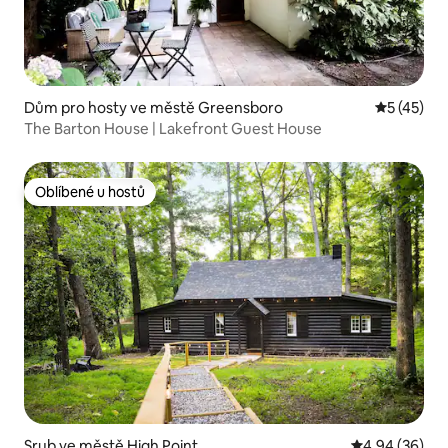
Dům pro hosty ve městě Greensboro
Průměrné 
5 (45)
The Barton House | Lakefront Guest House
Oblíbené u hostů
Oblíbené u hostů
Srub ve městě High Point
Průměrné hodn
4,94 (36)