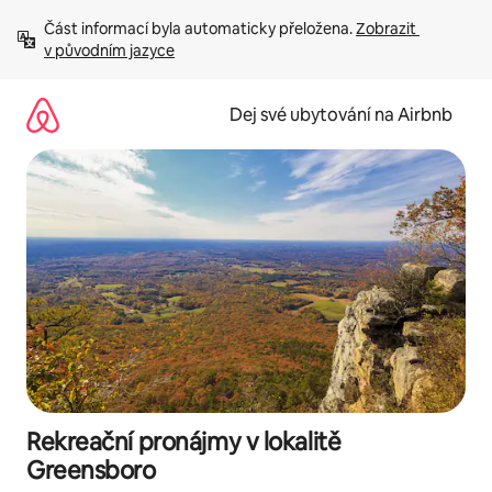
Přeskočit
Část informací byla automaticky přeložena. 
Zobrazit 
na
v původním jazyce
obsah
Dej své ubytování na Airbnb
Rekreační pronájmy v lokalitě
Greensboro