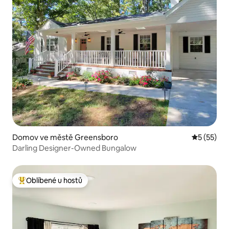
Domov ve městě Greensboro
Průměrné 
5 (55)
Darling Designer-Owned Bungalow
Oblíbené u hostů
Nejlepší v kategorii Oblíbené u hostů