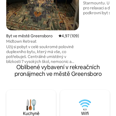
Starmountu. Uklidňu
pro relaxaci a dobí
podkrovní byt se 
manželskou postel
47" TV s plochou 
sledování v postel
pohovce. Pokud ch
Byt ve městě Greensboro
Průměrné hodnocení 4,97 z 5, 
4,97 (109)
pro vás stůl, na 
Midtown Retreat
rozprostřít. Odpo
Užij si pobyt v celé soukromé polovině
nádvoří, v jídelně
duplexního bytu, který má vše, co
Ještě lépe, užijte 
potřebuješ. Centrálně umístěný v
Dokonale se nachá
blízkosti 7 vysokých škol, nemocnic a
které je blízko n
Oblíbené vybavení v rekreačních
úžasných restaurací. Tento byt má vše,
center.
co budete potřebovat. Jen jeden krok k
pronájmech ve městě Greensboro
tomu, aby ses dostal/a do bytu. Dřevěné
podlahy, dlaždice a vinylové podlahy.
Super pohodlné postele a měkké
povlečení. Užij si chytrou televizi v ložnici
LR a E.A. Kuchyně je vybavena vším, co
budeš potřebovat, pokud se rozhodneš
zůstat a vařit. Užij si zásobený kávový a
čajový bar. Zbrusu nová pračka a sušička
Kuchyně
Wifi