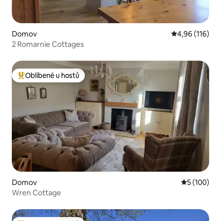
Domov
Průměrné hodn
4,96 (116)
2 Romarnie Cottages
Oblíbené u hostů
Nejlepší v kategorii Oblíbené u hostů
Domov
Průměrné h
5 (100)
Wren Cottage