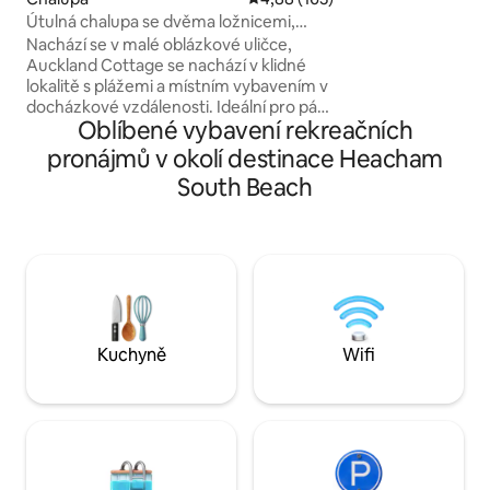
a okouzlujících mí
Útulná chalupa se dvěma ložnicemi,
před domem čekaj
vhodná pro rodiny s dětmi a psy
Nachází se v malé oblázkové uličce,
a venkovská dobro
Auckland Cottage se nachází v klidné
útulné a nezapome
lokalitě s plážemi a místním vybavením v
nabíjení auta je k 
docházkové vzdálenosti. Ideální pro páry
elektromobily (za 
Oblíbené vybavení rekreačních
nebo rodiny! Obývací pokoj, jídelna a
kuchyně, které poskytují domov od
pronájmů v okolí destinace Heacham
domácích spotřebičů. Odlehlá zahrada s
South Beach
jídelním koutem. Jedna velká ložnice s
manželskou postelí, se zásuvkami,
toaletním stolkem a skříněmi. Jedna
malá ložnice/ložnice s oddělenými
postelemi. Strmé schodiště. Prostorná
koupelna s rohovou vanou a sprchovým
koutem. S WIFI Až 2 psi jsou vítáni
Kuchyně
Wifi