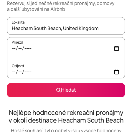
Rezervuj si jedinečné rekreační pronájmy, domovy
a další ubytování na Airbnb
Lokalita
Až budou výsledky k dispozici, můžeš si je procházet pomocí š
Příjezd
Odjezd
Hledat
Nejlépe hodnocené rekreační pronájmy
v okolí destinace Heacham South Beach
Hosté souhlasí: tyto pobyty jsou vysoce hodnoceny