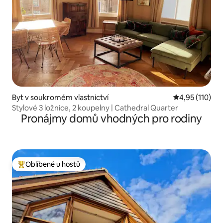
Byt v soukromém vlastnictví
Průměrné hodn
4,95 (110)
Stylové 3 ložnice, 2 koupelny | Cathedral Quarter
Pronájmy domů vhodných pro rodiny
Oblíbené u hostů
Nejlepší v kategorii Oblíbené u hostů