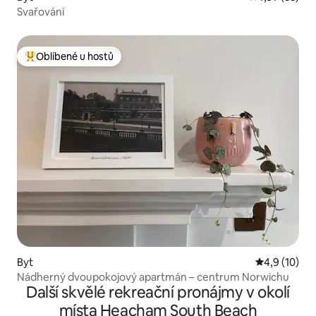
Svařování
Oblíbené u hostů
Nejlepší v kategorii Oblíbené u hostů
Byt
Průměrné ho
4,9 (10)
Nádherný dvoupokojový apartmán – centrum Norwichu
Další skvělé rekreační pronájmy v okolí
místa Heacham South Beach