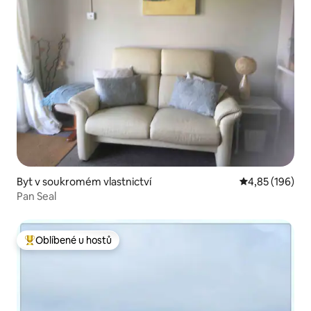
Byt v soukromém vlastnictví
Průměrné hodn
4,85 (196)
Pan Seal
Oblíbené u hostů
Nejlepší v kategorii Oblíbené u hostů