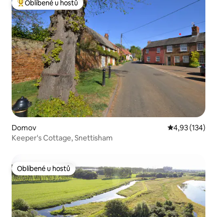
Oblíbené u hostů
Nejlepší v kategorii Oblíbené u hostů
Domov
Průměrné hodn
4,93 (134)
Keeper's Cottage, Snettisham
Oblíbené u hostů
Oblíbené u hostů