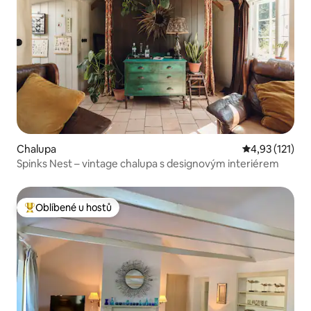
Chalupa
Průměrné hodn
4,93 (121)
Spinks Nest – vintage chalupa s designovým interiérem
Oblíbené u hostů
Nejlepší v kategorii Oblíbené u hostů