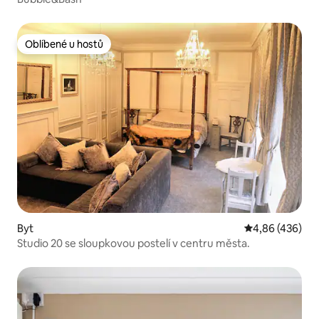
Oblíbené u hostů
Oblíbené u hostů
Byt
Průměrné hodno
4,86 (436)
Studio 20 se sloupkovou postelí v centru města.