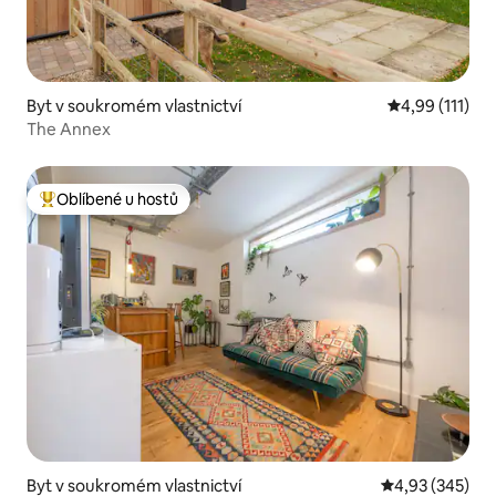
Byt v soukromém vlastnictví
Průměrné hodn
4,99 (111)
The Annex
Oblíbené u hostů
Nejlepší v kategorii Oblíbené u hostů
Byt v soukromém vlastnictví
Průměrné hodno
4,93 (345)