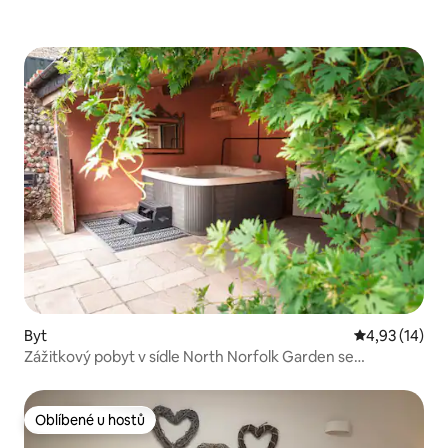
Byt
Průměrné hod
4,93 (14)
Zážitkový pobyt v sídle North Norfolk Garden se
soukromou vířivkou
Oblíbené u hostů
Oblíbené u hostů