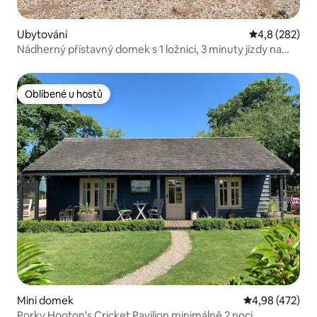
Ubytování
Průměrné hod
4,8 (282)
Nádherný přístavný domek s 1 ložnicí, 3 minuty jízdy na
pláž
Oblíbené u hostů
Oblíbené u hostů
Mini domek
Průměrné hodn
4,98 (472)
Porky Hooton's Cricket Pavilion minimálně 2 noci