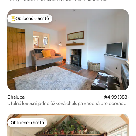
Oblíbené u hostů
Nejlepší v kategorii Oblíbené u hostů
Chalupa
Průměrné hodno
4,99 (388)
Útulná luxusní jednolůžková chalupa vhodná pro domácí
mazlíčky v Norfolku
Oblíbené u hostů
Oblíbené u hostů