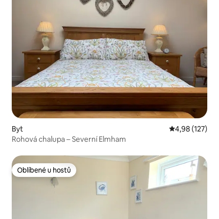
Byt
Průměrné hodn
4,98 (127)
Rohová chalupa – Severní Elmham
Oblíbené u hostů
Oblíbené u hostů