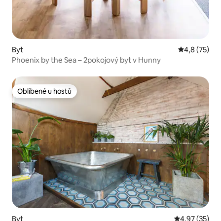
Byt
Průměrné ho
4,8 (75)
Phoenix by the Sea – 2pokojový byt v Hunny
Oblíbené u hostů
Oblíbené u hostů
Byt
Průměrné hod
4,97 (35)