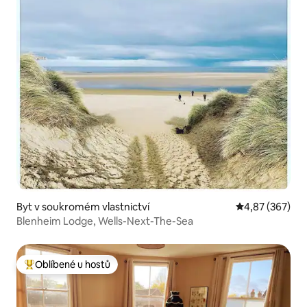
Byt v soukromém vlastnictví
Průměrné hodno
4,87 (367)
Blenheim Lodge, Wells-Next-The-Sea
Oblíbené u hostů
Nejlepší v kategorii Oblíbené u hostů