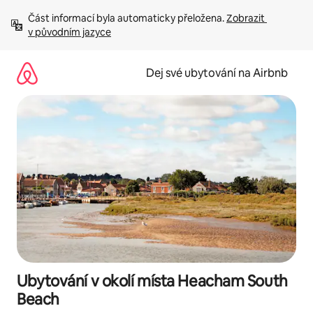
Přeskočit
Část informací byla automaticky přeložena. 
Zobrazit 
na
v původním jazyce
obsah
Dej své ubytování na Airbnb
Ubytování v okolí místa Heacham South
Beach