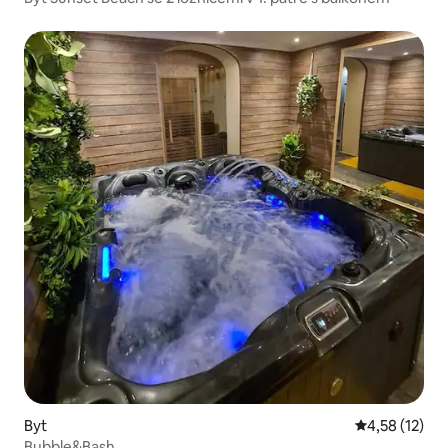
Byt
Průměrné hod
4,58 (12)
Bubble&Bash