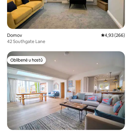
Domov
Průměrné hodno
4,93 (266)
42 Southgate Lane
Oblíbené u hostů
Oblíbené u hostů