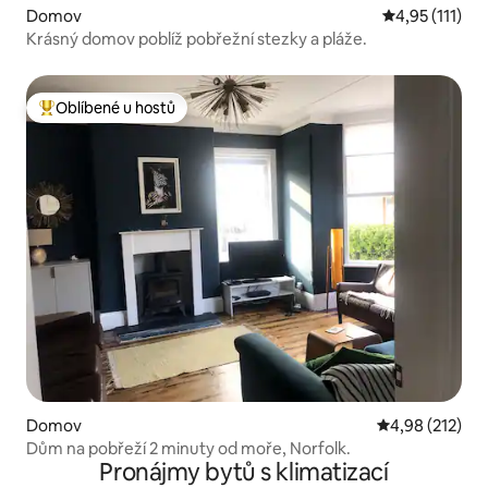
Domov
Průměrné hodn
4,95 (111)
Krásný domov poblíž pobřežní stezky a pláže.
Oblíbené u hostů
Nejlepší v kategorii Oblíbené u hostů
Domov
Průměrné hodn
4,98 (212)
Dům na pobřeží 2 minuty od moře, Norfolk.
Pronájmy bytů s klimatizací