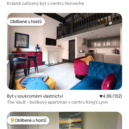
Krásně zařízený byt v centru Norwiche
Oblíbené u hostů
Oblíbené u hostů
Byt v soukromém vlastnictví
Průměrné hodn
4,96 (102)
The Vault – butikový apartmán v centru King's Lynn
Oblíbené u hostů
Nejlepší v kategorii Oblíbené u hostů