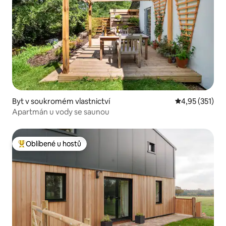
Byt v soukromém vlastnictví
Průměrné hodn
4,95 (351)
Apartmán u vody se saunou
Oblíbené u hostů
Nejlepší v kategorii Oblíbené u hostů