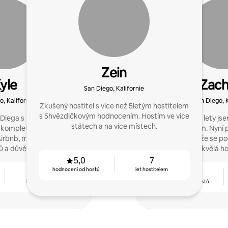
Zein
yle
Zach
San Diego, Kalifornie
o, Kalifornie
San Diego, K
Zkušený hostitel s více než 5letým hostitelem
s 5hvězdičkovým hodnocením. Hostím ve více
Diega s více než 5letou
Před několika lety jse
státech a na více místech.
í kompletní nastavení
jedním domem. Nyní pomáhám ostatním
irbnb, maximalizaci
hostitelům tím, že se po
 a důvěry hostitelů.
naučil/a získat skvělá h
hos
5,0
7
hodnocení od hostů
let hostitelem
5
4,98
let hostitelem
hodnocení od hostů