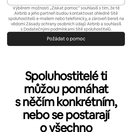
Výběrem možnosti „Získat pomoc“ souhlasíš s tím, že tě
Airbnb a jeho partneři budou kontaktovat ohledně Sítě
spoluhostitelů e-mailem nebo telefonicky, a zároveň bereš na
vědomí
Zásady ochrany osobních údajů
Airbnb a souhlasíš
s
Dodatečnými podmínkami Sítě spoluhostitelů
.
Požádat o pomoc
Spoluhostitelé ti
můžou pomáhat
s něčím konkrétním,
nebo se postarají
o všechno