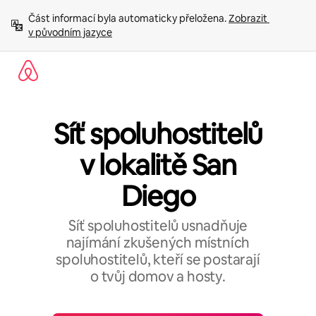
Přeskočit
Část informací byla automaticky přeložena. 
Zobrazit 
na
v původním jazyce
obsah
Síť spoluhostitelů
v lokalitě San
Diego
Síť spoluhostitelů usnadňuje
najímání zkušených místních
spoluhostitelů, kteří se postarají
o tvůj domov a hosty.