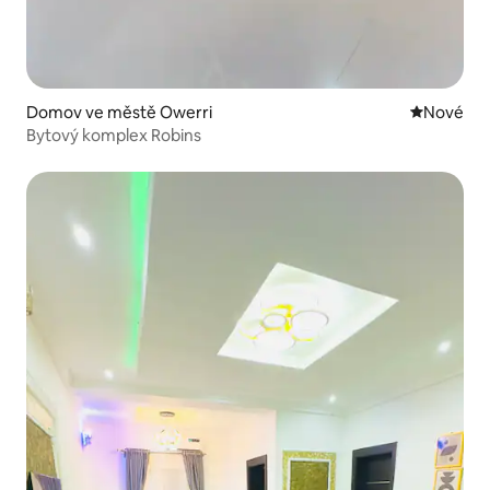
Domov ve městě Owerri
Nové ubyt
Nové
Bytový komplex Robins