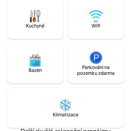
hlavními silnicemi:
střídač 30 kVA se dvěma 15kWh 48V
kroků od řeky Nwa-
lithium-iontovými bateriemi a záložním
významných institu
generátorem, voda 24 hodin denně,
Alvan, katolická ka
7 dní v týdnu, parkování na místě.
jako ústředí DSS,
Poklidný apartmán, kde se nesmí kouřit
Kuchyně
Wifi
alespoň některé.
ani pořádat večírky, skvělý pro rodiny,
skupiny a cestovatele, kteří hledají
pohodlí, bezpečí a praktičnost.
Parkování na
Bazén
pozemku zdarma
Klimatizace