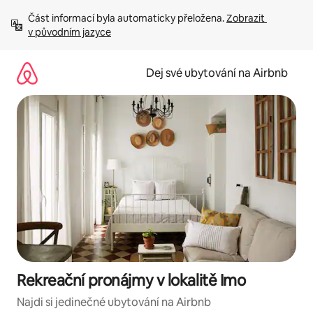
Přeskočit
Část informací byla automaticky přeložena. 
Zobrazit 
na
v původním jazyce
obsah
Dej své ubytování na Airbnb
Rekreační pronájmy v lokalitě Imo
Najdi si jedinečné ubytování na Airbnb