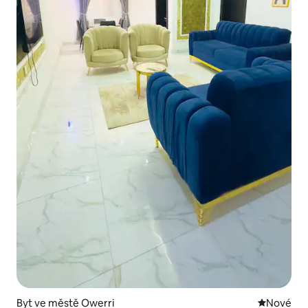
Byt ve městě Owerri
Nové ubyt
Nové