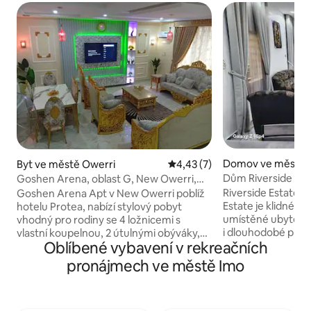
Domov ve městě 
Byt ve městě Owerri
Průměrné hodnocení 4,43 z 5
4,43 (7)
Dům Riverside Est
Goshen Arena, oblast G, New Owerri,
poblíž hotelu Protea
Riverside Estate H
Goshen Arena Apt v New Owerri poblíž
Estate je klidné, 
hotelu Protea, nabízí stylový pobyt
umístěné ubytová
vhodný pro rodiny se 4 ložnicemi s
i dlouhodobé pron
vlastní koupelnou, 2 útulnými obýváky,
Oblíbené vybavení v rekreačních
firemní skupiny a j
chytrými televizory s Netflixem,
rádi prostor: Má n
bezplatnou Wi-Fi (spolehlivý Starlink),
pronájmech ve městě Imo
ozbrojenou ostrahu
klimatizací, moderní kuchyní,
napájení a wifi, vs
nepřetržitým zabezpečením, externím
pouze majitel. Na
Kamerový systém, solární hybridní