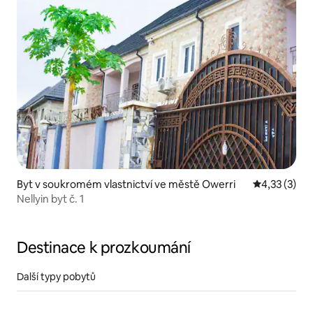
Byt v soukromém vlastnictví ve městě Owerri
Průměrné ho
4,33 (3)
Nellyin byt č. 1
Destinace k prozkoumání
Další typy pobytů