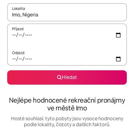
Lokalita
Až budou výsledky k dispozici, můžeš si je procházet pomocí š
Příjezd
Odjezd
Hledat
Nejlépe hodnocené rekreační pronájmy
ve městě Imo
Hosté souhlasí: tyto pobyty jsou vysoce hodnoceny
podle lokality, čistoty a dalších faktorů.