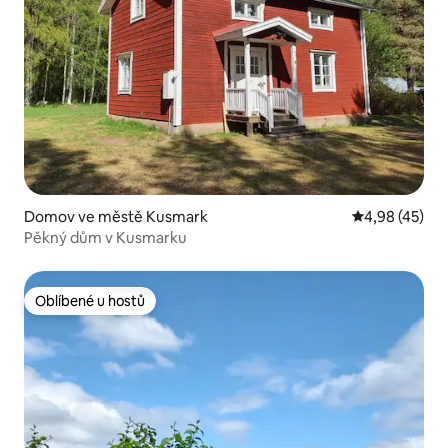
Domov ve městě Kusmark
Průměrné hod
4,98 (45)
Pěkný dům v Kusmarku
Oblíbené u hostů
Oblíbené u hostů