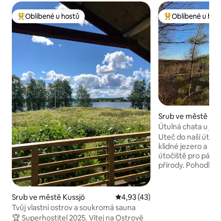
Oblíbené u hostů
Oblíbené u hos
Nejlepší v kategorii Oblíbené u hostů
Nejlepší v kategor
Srub ve městě Gr
Útulná chata u jeze
útočiště
Uteč do naší útul
klidné jezero a řek
útočiště pro páry, 
přírody. Pohodlně s
to ideální místo pro
je mnoho stezek),
a plavání, protože 
Srub ve městě Kussjö
Průměrné hodnocení 4,93 z 5,
4,93 (43)
5 minut chůze. Vyc
Tvůj vlastní ostrov a soukromá sauna
s výhledem, griluj
🏆 Superhostitel 2025. Vítej na Ostrově