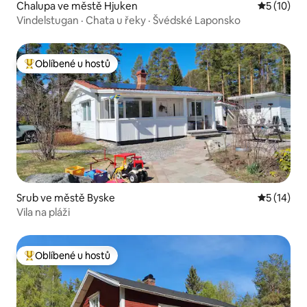
Chalupa ve městě Hjuken
Průměrné 
5 (10)
Vindelstugan · Chata u řeky · Švédské Laponsko
Oblíbené u hostů
Nejlepší v kategorii Oblíbené u hostů
Srub ve městě Byske
Průměrné 
5 (14)
Vila na pláži
Oblíbené u hostů
Nejlepší v kategorii Oblíbené u hostů