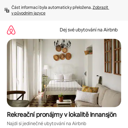
Přeskočit
Část informací byla automaticky přeložena. 
Zobrazit 
na
v původním jazyce
obsah
Dej své ubytování na Airbnb
Rekreační pronájmy v lokalitě Innansjön
Najdi si jedinečné ubytování na Airbnb