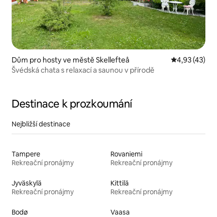
Dům pro hosty ve městě Skellefteå
Průměrné hod
4,93 (43)
Švédská chata s relaxací a saunou v přírodě
Destinace k prozkoumání
Nejbližší destinace
Tampere
Rovaniemi
Rekreační pronájmy
Rekreační pronájmy
Jyväskylä
Kittilä
Rekreační pronájmy
Rekreační pronájmy
Bodø
Vaasa