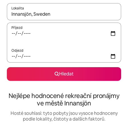
Lokalita
Až budou výsledky k dispozici, můžeš si je procházet pomocí š
Příjezd
Odjezd
Hledat
Nejlépe hodnocené rekreační pronájmy
ve městě Innansjön
Hosté souhlasí: tyto pobyty jsou vysoce hodnoceny
podle lokality, čistoty a dalších faktorů.