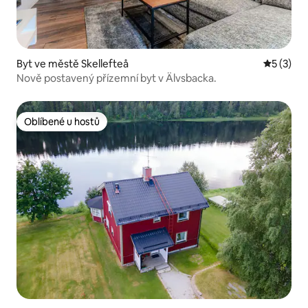
Byt ve městě Skellefteå
Průměrné
5 (3)
Nově postavený přízemní byt v Älvsbacka.
Oblíbené u hostů
Oblíbené u hostů