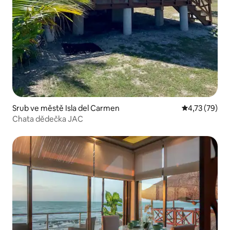
Srub ve městě Isla del Carmen
Průměrné hod
4,73 (79)
Chata dědečka JAC