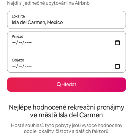
Najdi si jedinečné ubytování na Airbnb
Lokalita
Až budou výsledky k dispozici, můžeš si je procházet pomocí š
Příjezd
Odjezd
Hledat
Nejlépe hodnocené rekreační pronájmy
ve městě Isla del Carmen
Hosté souhlasí: tyto pobyty jsou vysoce hodnoceny
podle lokality, čistoty a dalších faktorů.