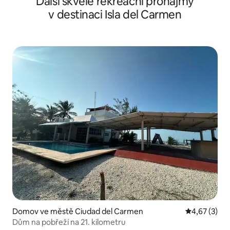
Další skvělé rekreační pronájmy
v destinaci Isla del Carmen
Domov ve městě Ciudad del Carmen
Průměrné ho
4,67 (3)
Dům na pobřeží na 21. kilometru