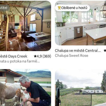
titel
Oblíbené u hostů
titel
Nejlepší v kategorii Oblíbené u 
99 z 5, 76 hodnocení
Chalupa ve městě Central P
P
oint
Chalupa Sweet Rose
městě Days Creek
Průměrné hodnocení 4,9 z 5, 369 hodnocení
4,9 (369)
hata u potoka na farmě
ma