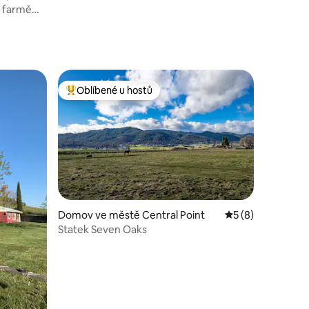
a farmě
Oblíbené u hostů
hostů
Nejlepší v kategorii Oblíbené u hostů
Domov ve městě Central Point
Průměrné hodnoce
5 (8)
Statek Seven Oaks