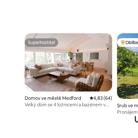
Superhostitel
Oblíb
Superhostitel
Nejlepší
Domov ve městě Medford
Průměrné hodnocení 4,
4,83 (64)
Velký dům se 4 ložnicemi a bazénem v
Srub ve m
bambusovém lese!
Pronájem