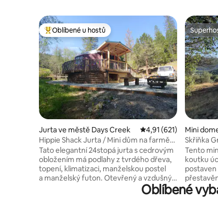
Oblíbené u hostů
Superhos
Nejlepší v kategorii Oblíbené u hostů
Superhos
Jurta ve městě Days Creek
Průměrné hodnocení 4,
4,91 (621)
Mini dom
rook
Hippie Shack Jurta / Mini dům na farmě
Skříňka 
Pachamama
Tato elegantní 24stopá jurta s cedrovým
Tento min
obložením má podlahy z tvrdého dřeva,
koutku úc
topení, klimatizaci, manželskou postel
postaven 
a manželský futon. Otevřený a vzdušný
přestavěn
Oblíbené vyb
s průhlednou kopulí, abyste mohli
místní byt
pozorovat hvězdy z postele! Soukromý
porceláno
připojený malý dům zahrnuje koupelnu
doplňují 
s horkou sprchou a plně vybavenou
pro cestov