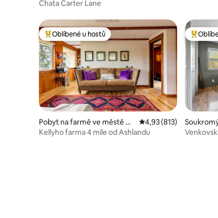
daň! Obro
hland
Chata Carter Lane
Oblíbené u hostů
Oblíb
Nejlepší v kategorii Oblíbené u hostů
Nejlepší
Pobyt na farmě ve městě As
Průměrné hodnocení 4,
4,93 (813)
Soukromý
hland
shland
Kellyho farma 4 míle od Ashlandu
Venkovská
Ashlandu