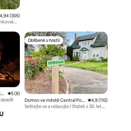
růměrné hodnocení 4,94 z 5, 305 hodnocení
4,94 (305)
enkovskÃ
Oblíbené u hostů
Oblíbené u hostů
ts
Průměrné hodnocení 5 z 5, 8 hodnocení
5 (8)
 západě
Domov ve městě Central Poin
Průměrné hodnocení 4
4,9 (110)
t
Setkejte se a relaxujte | Statek z 30. let
u
20. století u vinic