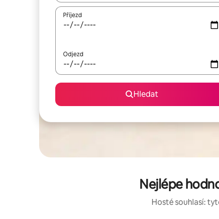
Příjezd
Odjezd
Hledat
Nejlépe hodno
Hosté souhlasí: tyt