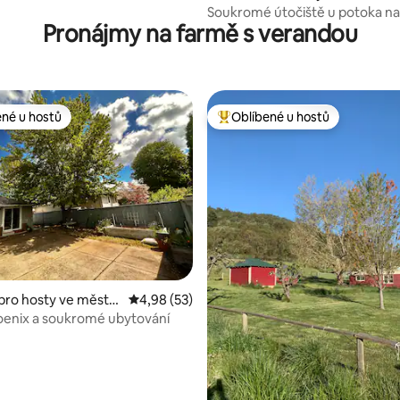
Soukromé útočiště u potoka n
Pronájmy na farmě s verandou
Pachamama
ené u hostů
Oblíbené u hostů
 v kategorii Oblíbené u hostů
Nejlepší v kategorii Oblíbené u 
pro hosty ve městě
Průměrné hodnocení 4,98 z 5, 53 hodnocení
4,98 (53)
,9 z 5, 105 hodnocení
oenix a soukromé ubytování