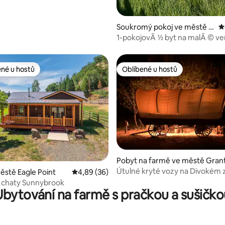
Soukromý pokoj ve městě T
P
alent
1-pokojovÃ ½ byt na malÃ © v
© farme.
ené u hostů
Oblíbené u hostů
 v kategorii Oblíbené u hostů
Oblíbené u hostů
83 z 5, 64 hodnocení
Pobyt na farmě ve městě Gran
Pass
Útulné kryté vozy na Divokém
ěstě Eagle Point
Průměrné hodnocení 4,89 z 5, 36 hodnocení
4,89 (36)
 chaty Sunnybrook
Ubytování na farmě s pračkou a sušičko