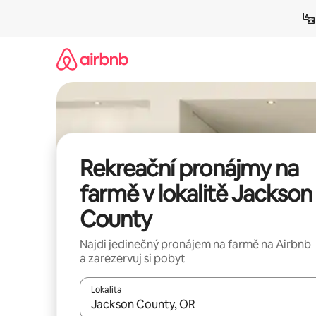
Přeskočit
na
obsah
Rekreační pronájmy na
farmě v lokalitě Jackson
County
Najdi jedinečný pronájem na farmě na Airbnb
a zarezervuj si pobyt
Lokalita
Až budou výsledky k dispozici, můžeš si je proch