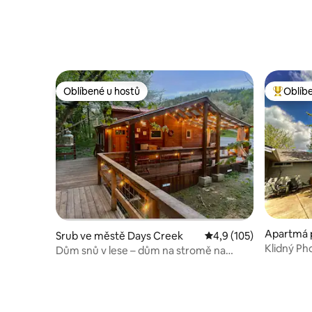
Oblíbené u hostů
Oblíb
Oblíbené u hostů
Nejlepší
Apartmá 
Srub ve městě Days Creek
Průměrné hodnocení 4
4,9 (105)
Phoenix
Klidný Ph
Dům snů v lese – dům na stromě na
farmě Pachamama