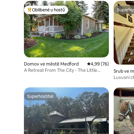
Oblíbené u hostů
Superhos
Nejlepší v kategorii Oblíbené u hostů
Superhos
Domov ve městě Medford
Průměrné hodnocení 4,
4,99 (76)
A Retreat From The City - The Little
Srub ve 
Farmhouse
Luxusní c
Pachama
Superhostitel
Superhostitel