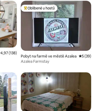
Oblíbené u hostů
hostů
Nejlepší v kategorii Oblíbené u hostů
růměrné hodnocení 4,97 z 5, 138 hodnocení
4,97 (138)
Pobyt na farmě ve městě Azalea
Průměrné hodnocen
5 (39)
Azalea Farmstay