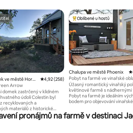
titel
Oblíbené u hostů
titel
Nejlepší v kategorii Oblíbené u 
Chalupa ve městě Phoenix
P
Pobyt na farmě ve vinařské obla
91 z 5, 621 hodnocení
ek ve městě Hornb
Průměrné hodnocení 4,92 z 5, 258 hodnocení
4,92 (258)
nedaleko Ashlandu
Úžasný romantický vinařský po
Green Arrow
květinové farmě s nádhernými 
i domek zastrčený v klidném
Pobyt na farmě je ideálním vý
hvatného údolí Colestin byl
bodem pro objevování vinařské
z recyklovaných a
Rogue Valley, která vede do víc
ých materiálů z historické
20 vinařství v Jacksonville a As
avení pronájmů na farmě v destinaci J
ové čtvrti. Venkovní,
v srdci údolí, kam se dostaneš z
vé vany a sezónní ohniště
15 minut. Útulná soukromá tera
jedinečné soukromé prostředí
perfektní místo k odpočinku
atele, kteří chtějí vyrazit na