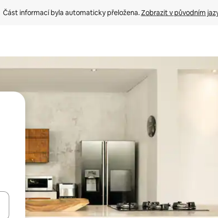
Část informací byla automaticky přeložena. 
Zobrazit v původním jaz
ázet pomocí šipek nahoru a dolů, dotykem nebo přejetím prstem.