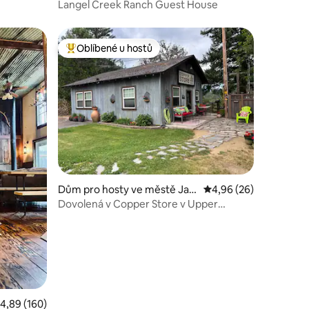
oint
Langel Creek Ranch Guest House
Oblíbené u hostů
Nejlepší v kategorii Oblíbené u hostů
Dům pro hosty ve městě Jac
Průměrné hodnocení 4
4,96 (26)
ksonville
Dovolená v Copper Store v Upper
Applegate
růměrné hodnocení 4,89 z 5, 160 hodnocení
4,89 (160)