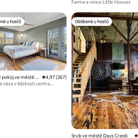
vské 4k televize
Farma a vinice Little Hooves
ené u hostů
Oblíbené u hostů
 v kategorii Oblíbené u hostů
Oblíbené u hostů
93 z 5, 813 hodnocení
 pokoj ve městě A
Průměrné hodnocení 4,97 z 5, 267 hodnocení
4,97 (267)
 oáza v blízkosti centra
Srub ve městě Days Creek
P