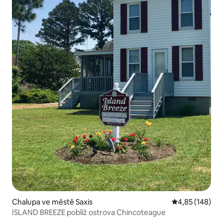
Chalupa ve městě Saxis
Průměrné hodn
4,85 (148)
ISLAND BREEZE poblíž ostrova Chincoteague