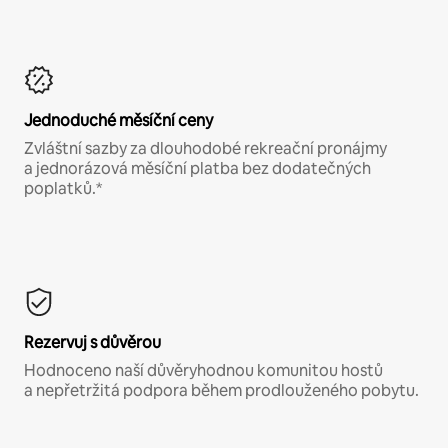
Jednoduché měsíční ceny
Zvláštní sazby za dlouhodobé rekreační pronájmy
a jednorázová měsíční platba bez dodatečných
poplatků.*
Rezervuj s důvěrou
Hodnoceno naší důvěryhodnou komunitou hostů
a nepřetržitá podpora během prodlouženého pobytu.