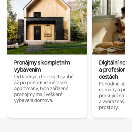
Pronájmy s kompletním
Digitální nom
vybavením
a profesionál
cestách
Od klidných horských srubů
až po pohodlné městské
Pohodlné ubyto
apartmány, tyto zařízené
nomády a profe
pronájmy mají veškeré
pracující na dál
vybavení domova.
a vyhrazenými 
prostory.