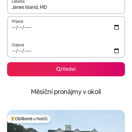
Lokalita
Až budou výsledky k dispozici, můžeš si je procházet pomocí š
Příjezd
Odjezd
Hledat
Měsíční pronájmy v okolí
Oblíbené u hostů
Nejlepší v kategorii Oblíbené u hostů