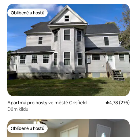
Oblíbené u hostů
Oblíbené u hostů
Apartmá pro hosty ve městě Crisfield
Průměrné hodn
4,78 (276)
Dům klidu
Oblíbené u hostů
Oblíbené u hostů