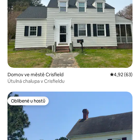
Domov ve městě Crisfield
Průměrné hod
4,92 (63)
Útulná chalupa v Crisfieldu
Oblíbené u hostů
Oblíbené u hostů