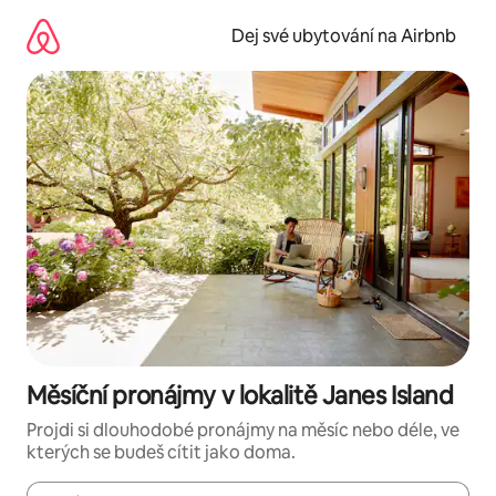
Přeskočit
na
Dej své ubytování na Airbnb
obsah
Měsíční pronájmy v lokalitě Janes Island
Projdi si dlouhodobé pronájmy na měsíc nebo déle, ve
kterých se budeš cítit jako doma.