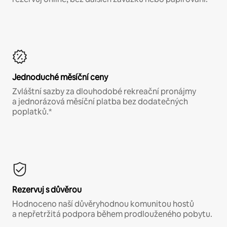
Jednoduché měsíční ceny
Zvláštní sazby za dlouhodobé rekreační pronájmy
a jednorázová měsíční platba bez dodatečných
poplatků.*
Rezervuj s důvěrou
Hodnoceno naší důvěryhodnou komunitou hostů
a nepřetržitá podpora během prodlouženého pobytu.