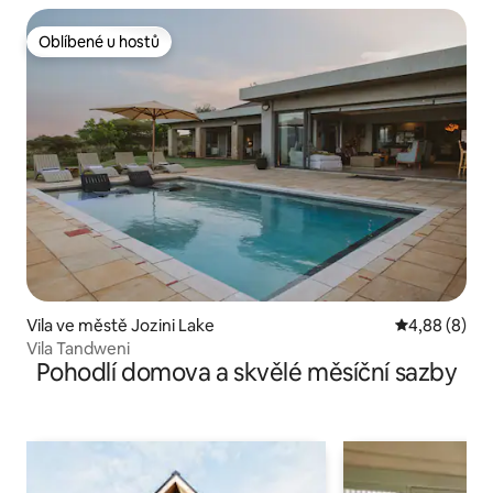
Oblíbené u hostů
Oblíbené u hostů
Vila ve městě Jozini Lake
Průměrné ho
4,88 (8)
Vila Tandweni
Pohodlí domova a skvělé měsíční sazby