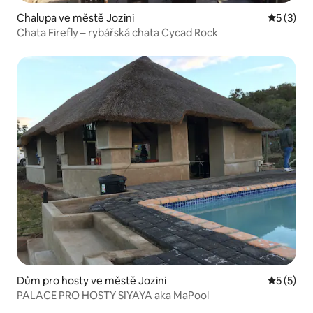
Chalupa ve městě Jozini
Průměrné
5 (3)
Chata Firefly – rybářská chata Cycad Rock
Dům pro hosty ve městě Jozini
Průměrné
5 (5)
PALACE PRO HOSTY SIYAYA aka MaPool