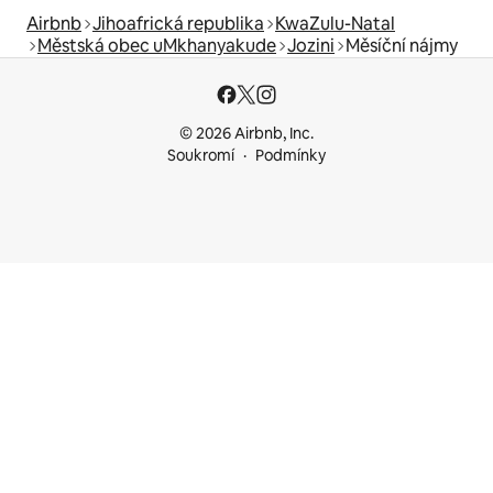
Airbnb
Jihoafrická republika
KwaZulu-Natal
Městská obec uMkhanyakude
Jozini
Měsíční nájmy
© 2026 Airbnb, Inc.
Soukromí
Podmínky