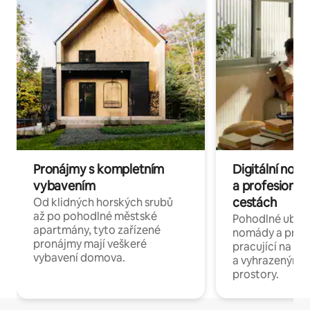
Pronájmy s kompletním
Digitální nom
vybavením
a profesionál
cestách
Od klidných horských srubů
až po pohodlné městské
Pohodlné ubyto
apartmány, tyto zařízené
nomády a profe
pronájmy mají veškeré
pracující na dál
vybavení domova.
a vyhrazenými 
prostory.