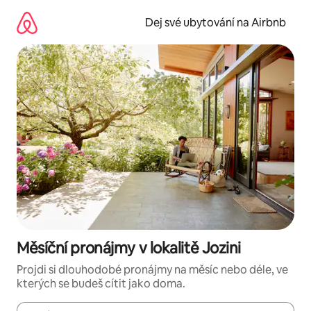
Přeskočit
na
Dej své ubytování na Airbnb
obsah
Měsíční pronájmy v lokalitě Jozini
Projdi si dlouhodobé pronájmy na měsíc nebo déle, ve
kterých se budeš cítit jako doma.