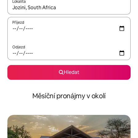
Lokalita
Až budou výsledky k dispozici, můžeš si je procházet pomocí š
Příjezd
Odjezd
Hledat
Měsíční pronájmy v okolí