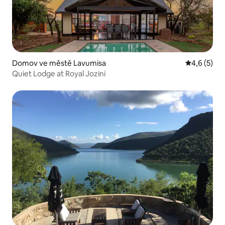
Domov ve městě Lavumisa
Průměrné h
4,6 (5)
Quiet Lodge at Royal Jozini