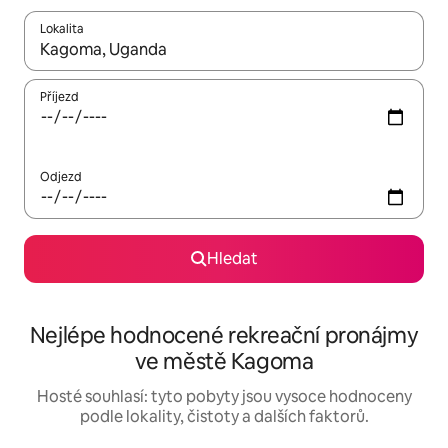
Lokalita
Až budou výsledky k dispozici, můžeš si je procházet pomocí š
Příjezd
Odjezd
Hledat
Nejlépe hodnocené rekreační pronájmy
ve městě Kagoma
Hosté souhlasí: tyto pobyty jsou vysoce hodnoceny
podle lokality, čistoty a dalších faktorů.