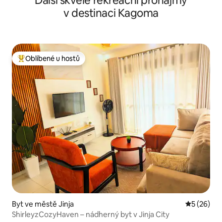
Další skvělé rekreační pronájmy
v destinaci Kagoma
Oblíbené u hostů
Nejlepší v kategorii Oblíbené u hostů
Byt ve městě Jinja
Průměrné 
5 (26)
ShirleyzCozyHaven – nádherný byt v Jinja City