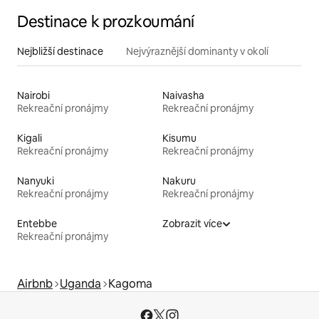
Destinace k prozkoumání
Nejbližší destinace
Nejvýraznější dominanty v okolí
Nairobi
Naivasha
Rekreační pronájmy
Rekreační pronájmy
Kigali
Kisumu
Rekreační pronájmy
Rekreační pronájmy
Nanyuki
Nakuru
Rekreační pronájmy
Rekreační pronájmy
Entebbe
Zobrazit více
Rekreační pronájmy
Airbnb
Uganda
Kagoma