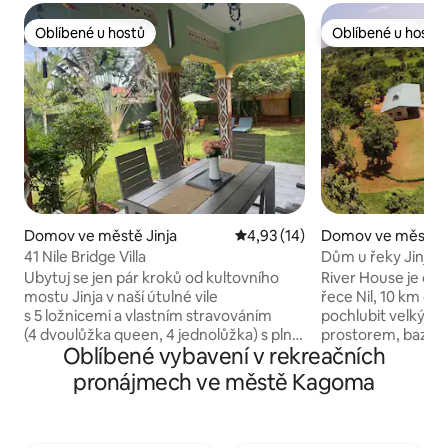
Oblíbené u hostů
Oblíbené u hostů
Oblíbené u hostů
Oblíbené u hostů
Domov ve městě Jinja
Průměrné hodnocení 4,93 z 5,
4,93 (14)
Domov ve městě J
41 Nile Bridge Villa
Dům u řeky Jinja
Ubytuj se jen pár kroků od kultovního
River House je od
mostu Jinja v naší útulné vile
řece Nil, 10 km od Jinji. 
s 5 ložnicemi a vlastním stravováním
pochlubit velkým
(4 dvoulůžka queen, 4 jednolůžka) s plně
prostorem, bazé
Oblíbené vybavení v rekreačních
vybavenou kuchyní. Na místě je
výhledem a zahrad
uklízečka na plný úvazek, která bydlí
Dům pojme až 6 dospělých
pronájmech ve městě Kagoma
v soukromých prostorách. Pátá ložnice
jsou také kratší pos
se nachází mimo hlavní dům a má vlastní
kojence. Pro větší
koupelnu a kuchyňský kout – je ideální
pošlete prosím poptávku