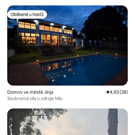
Oblíbené u hostů
Oblíbené u hostů
Domov ve městě Jinja
Průměrné hod
4,93 (28)
Soukromá vila u zdroje Nilu