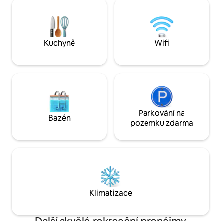
pro páry, seniory nebo vedoucí týmů,
procedury Dům je doplněn přístupem k
kteří si cení většího soukromí a zároveň
řece. Lodník může
chtějí být ve spojení. Vychutnej si uvítací
pozorování ptáků, 
balíček pro první den: čaj, vodu, chléb
k atrakcím; jízda na
a čerstvá vejce. Blízko dobrodružství na
ATV, tubing.
Kuchyně
Wifi
řece, jízdy na koni a nezapomenutelných
zážitků
Parkování na
Bazén
pozemku zdarma
Klimatizace