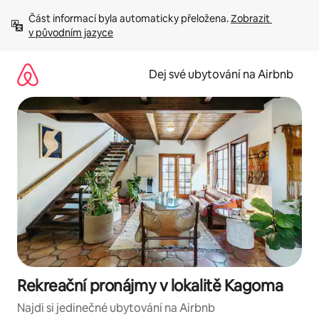
Přeskočit
Část informací byla automaticky přeložena. 
Zobrazit 
na
v původním jazyce
obsah
Dej své ubytování na Airbnb
Rekreační pronájmy v lokalitě Kagoma
Najdi si jedinečné ubytování na Airbnb