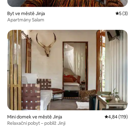
Byt ve městě Jinja
Průměrné
5 (3)
Apartmány Salam
Mini domek ve městě Jinja
Průměrné hodn
4,84 (119)
Relaxační pobyt – poblíž Jinji