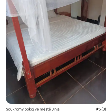
Soukromý pokoj ve městě Jinja
Průměrné
5 (3)