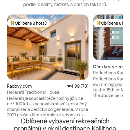
podle lokality, čistoty a dalších faktorů.
Oblíbené u hostů
Oblíbené u hos
Nejlepší v kategorii Oblíbené u hostů
Nejlepší v kategor
Dům krytý zemí
Reflections Kave V
bazénem
Reflections Kave V
swimming pool fro
Řadový dům
Průměrné hodnocení 4,99 z 5, 
4,99 (70)
to the 15th of May
Heliareti Traditional House
the above period.
Heliareti je součástí téže rodiny již více
of 40 € per day t
než 100 let a zachovává si svůj jedinečný
be heated from 16t
charakter a dědictví po generace. V roce
September. We offer a spa experience
2021 prošel dům kompletní rekonstrukcí,
with the use of th
Oblíbené vybavení rekreačních
kterou provedl vynikající tým architektů
the Spa area with the s
a designérů. Zvýšili jeho komfort
pronájmů v okolí destinace Kallithea
two electric bikes