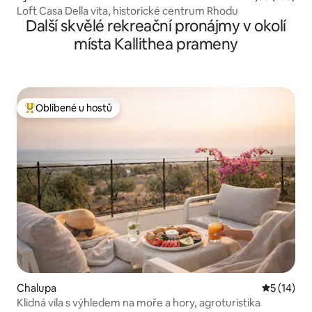
Loft Casa Della vita, historické centrum Rhodu
Další skvělé rekreační pronájmy v okolí
místa Kallithea prameny
Oblíbené u hostů
Nejlepší v kategorii Oblíbené u hostů
Chalupa
Průměrné 
5 (14)
Klidná vila s výhledem na moře a hory, agroturistika