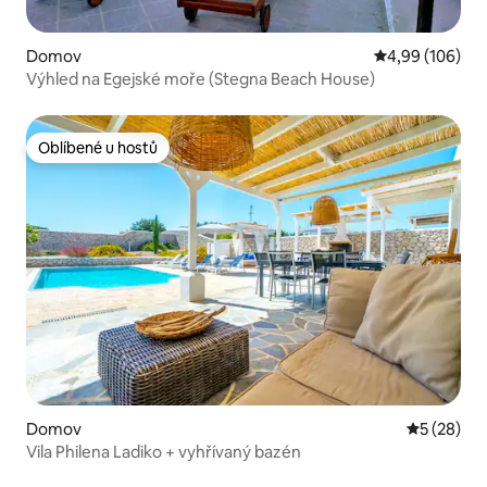
Domov
Průměrné hodno
4,99 (106)
Výhled na Egejské moře (Stegna Beach House)
Oblíbené u hostů
Oblíbené u hostů
Domov
Průměrné 
5 (28)
Vila Philena Ladiko + vyhřívaný bazén