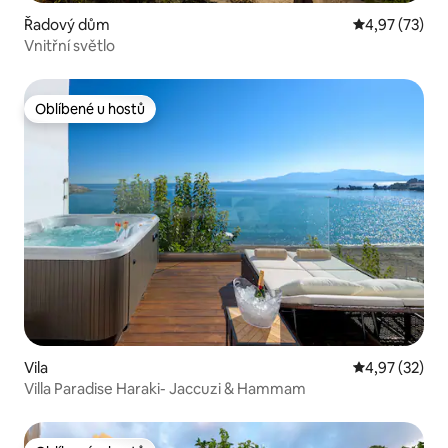
Řadový dům
Průměrné hod
4,97 (73)
Vnitřní světlo
Oblíbené u hostů
Oblíbené u hostů
Vila
Průměrné hod
4,97 (32)
Villa Paradise Haraki- Jaccuzi & Hammam