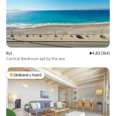
Byt
Průměrné hodno
4,83 (354)
Central 1bedroom apt by the sea
Oblíbené u hostů
Nejlepší v kategorii Oblíbené u hostů