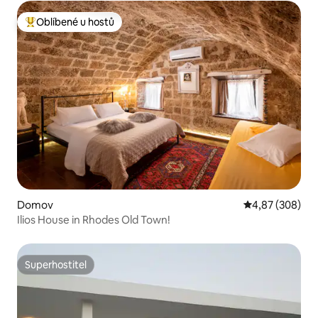
Oblíbené u hostů
Nejlepší v kategorii Oblíbené u hostů
Domov
Průměrné hodno
4,87 (308)
Ilios House in Rhodes Old Town!
Superhostitel
Superhostitel