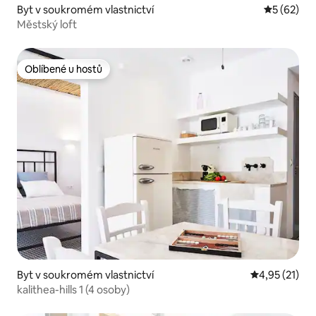
Byt v soukromém vlastnictví
Průměrné 
5 (62)
Městský loft
Oblíbené u hostů
Oblíbené u hostů
Byt v soukromém vlastnictví
Průměrné hod
4,95 (21)
kalithea-hills 1 (4 osoby)