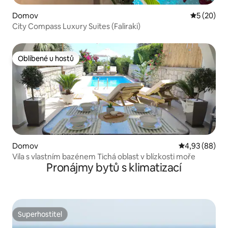
Domov
Průměrné 
5 (20)
City Compass Luxury Suites (Faliraki)
Oblíbené u hostů
Oblíbené u hostů
Domov
Průměrné hodn
4,93 (88)
Vila s vlastním bazénem Tichá oblast v blízkosti moře
Pronájmy bytů s klimatizací
Superhostitel
Superhostitel