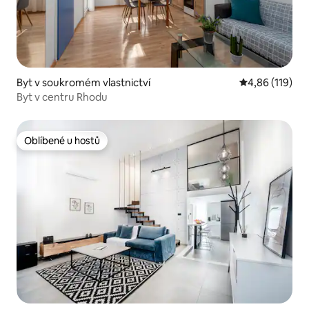
Byt v soukromém vlastnictví
Průměrné hodn
4,86 (119)
Byt v centru Rhodu
Oblíbené u hostů
Oblíbené u hostů