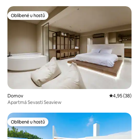
Oblíbené u hostů
Oblíbené u hostů
Domov
Průměrné hod
4,95 (38)
Apartmá Sevasti Seaview
Oblíbené u hostů
Oblíbené u hostů