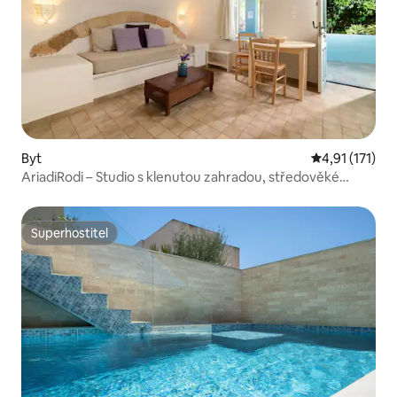
Byt
Průměrné hodn
4,91 (171)
AriadiRodi – Studio s klenutou zahradou, středověké
město
Superhostitel
Superhostitel