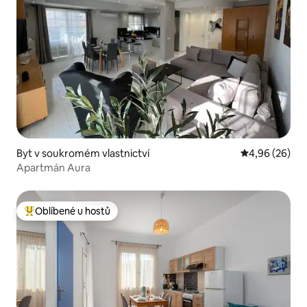
Byt v soukromém vlastnictví
Průměrné hodn
4,96 (26)
Apartmán Aura
Oblíbené u hostů
Nejlepší v kategorii Oblíbené u hostů