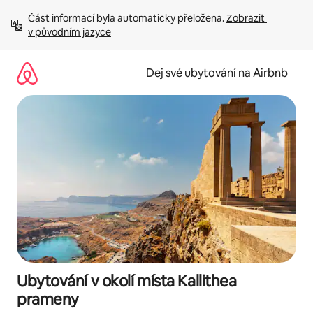
Přeskočit
Část informací byla automaticky přeložena. 
Zobrazit 
na
v původním jazyce
obsah
Dej své ubytování na Airbnb
Ubytování v okolí místa Kallithea
prameny