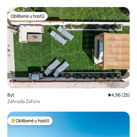
Oblíbené u hostů
Oblíbené u hostů
Byt
Průměrné hod
4,96 (25)
Zahrada Zafora
Oblíbené u hostů
Nejlepší v kategorii Oblíbené u hostů