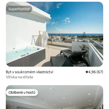
Superhostitel
Superhostitel
Byt v soukromém vlastnictví
Průměrné hodn
4,96 (67)
Vířivka na střeše
Oblíbené u hostů
Oblíbené u hostů