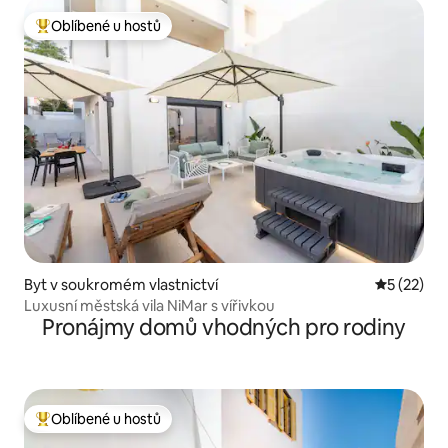
Oblíbené u hostů
Nejlepší v kategorii Oblíbené u hostů
Byt v soukromém vlastnictví
Průměrné 
5 (22)
Luxusní městská vila NiMar s vířivkou
Pronájmy domů vhodných pro rodiny
Oblíbené u hostů
Nejlepší v kategorii Oblíbené u hostů