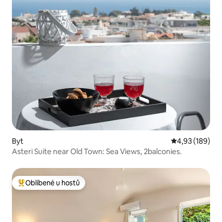
Byt
Průměrné hodn
4,93 (189)
Asteri Suite near Old Town: Sea Views, 2balconies.
Oblíbené u hostů
Nejlepší v kategorii Oblíbené u hostů