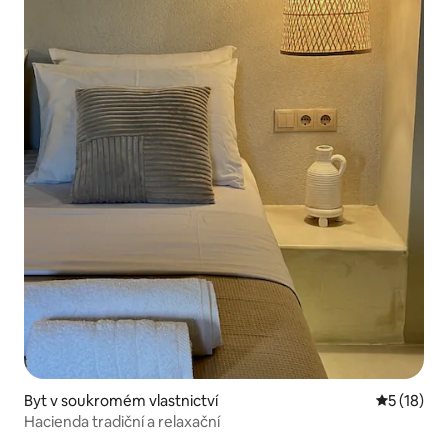
Byt v soukromém vlastnictví
Průměrné 
5 (18)
Hacienda tradiční a relaxační