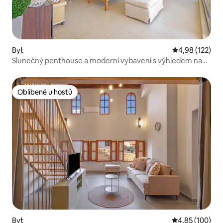
Byt
Průměrné hodn
4,98 (122)
Slunečný penthouse a moderní vybavení s výhledem na
★ moře ★
Oblíbené u hostů
Oblíbené u hostů
Byt
Průměrné hodn
4,85 (100)