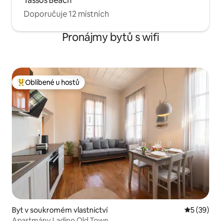
Tassos Beach
Doporučuje 12 místních
Pronájmy bytů s wifi
Oblíbené u hostů
Nejlepší v kategorii Oblíbené u hostů
Byt v soukromém vlastnictví
Průměrné 
5 (39)
Apartmány Ladino Old Town