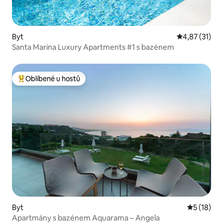
Byt
Průměrné hod
4,87 (31)
Santa Marina Luxury Apartments #1 s bazénem
Oblíbené u hostů
Nejlepší v kategorii Oblíbené u hostů
Byt
Průměrné 
5 (18)
Apartmány s bazénem Aquarama – Angela