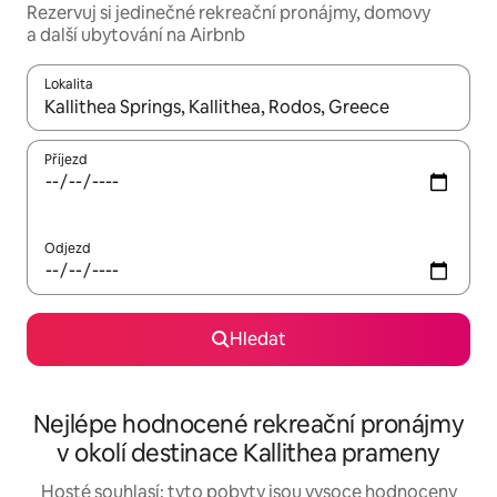
Rezervuj si jedinečné rekreační pronájmy, domovy
a další ubytování na Airbnb
Lokalita
Až budou výsledky k dispozici, můžeš si je procházet pomocí š
Příjezd
Odjezd
Hledat
Nejlépe hodnocené rekreační pronájmy
v okolí destinace Kallithea prameny
Hosté souhlasí: tyto pobyty jsou vysoce hodnoceny