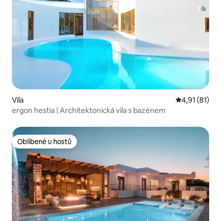
Vila
Průměrné hod
4,91 (81)
ergon hestia | Architektonická vila s bazénem
Oblíbené u hostů
Oblíbené u hostů