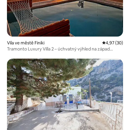
Vila ve městě Finiki
Průměrné hod
4,97 (30)
Tramonto Luxury Villa 2 – úchvatný výhled na západ
slunce