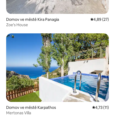
Domov ve městě Kira Panagia
Průměrné hod
4,89 (27)
Zoe's House
Domov ve městě Karpathos
Průměrné hod
4,73 (11)
Mertonas Villa