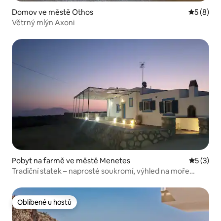
Domov ve městě Othos
Průměrné
5 (8)
Větrný mlýn Axoni
Pobyt na farmě ve městě Menetes
Průměrné
5 (3)
Tradiční statek – naprosté soukromí, výhled na moře
a západ slunce
Oblíbené u hostů
Oblíbené u hostů