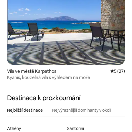
Vila ve městě Karpathos
Průměrné 
5 (27)
Kyanis, kouzelná vila s výhledem na moře
Destinace k prozkoumání
Nejbližší destinace
Nejvýraznější dominanty v okolí
Athény
Santorini