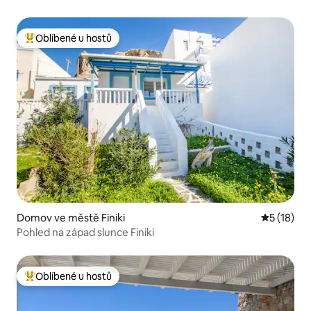
Oblíbené u hostů
Nejlepší v kategorii Oblíbené u hostů
Domov ve městě Finiki
Průměrné 
5 (18)
Pohled na západ slunce Finiki
Oblíbené u hostů
Nejlepší v kategorii Oblíbené u hostů