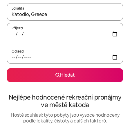
Lokalita
Až budou výsledky k dispozici, můžeš si je procházet pomocí š
Příjezd
Odjezd
Hledat
Nejlépe hodnocené rekreační pronájmy
ve městě katoda
Hosté souhlasí: tyto pobyty jsou vysoce hodnoceny
podle lokality, čistoty a dalších faktorů.