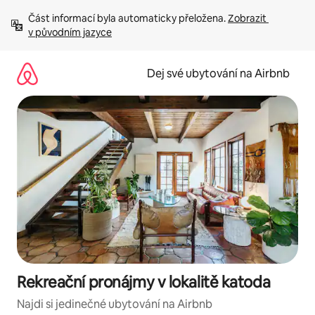
Přeskočit
Část informací byla automaticky přeložena. 
Zobrazit 
na
v původním jazyce
obsah
Dej své ubytování na Airbnb
Rekreační pronájmy v lokalitě katoda
Najdi si jedinečné ubytování na Airbnb