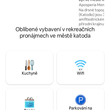
chceme tě ujistit, že i když hodnocení
Aposperia Memorab
pocházejí z roku 2019, můžeš rezervovat
Na drsné topograf
s lehkostí.
(Katodio) jsou 3 vi
amfiteátrickém pr
přírodní krajinu a 
Oblíbené vybavení v rekreačních
panoramatický výh
tradičnímu archit
pronájmech ve městě katoda
umožňují vily ven
jednotlivými objemy a zároveň chrání
soukromí každého 
má vlastní bazén 
obývacího pokoje 
osázený místními
bylinkami, které d
nezapomenutelný m
Kuchyně
Wifi
Parkování na