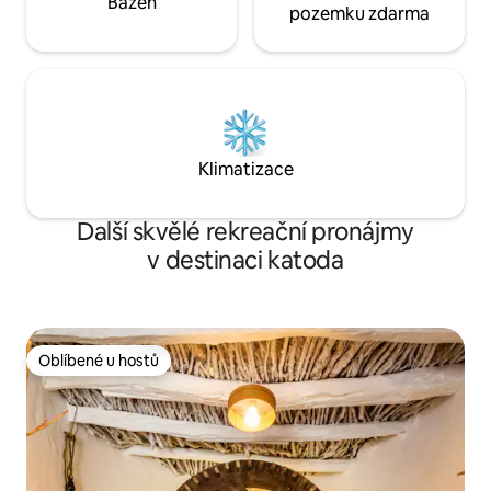
Bazén
pozemku zdarma
Klimatizace
Další skvělé rekreační pronájmy
v destinaci katoda
Oblíbené u hostů
Oblíbené u hostů