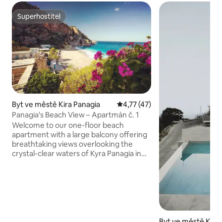
Superhostitel
Superhostitel
Byt ve městě Kira Panagia
Průměrné hodnocení 4,77 z 5,
4,77 (47)
Panagia's Beach View – Apartmán č. 1
Welcome to our one-floor beach
apartment with a large balcony offering
breathtaking views overlooking the
crystal-clear waters of Kyra Panagia in
Karpathos. Tento poklidný pobyt je jen
pár kroků od pláže! ** AKTUALIZACE
SOUVISEJÍCÍ s COVID-19 **: Poté, co
jsme zaznamenali neočekávanou ztrátu
v rodině, jsme na několik let pozastavili
přijímání rezervací. Jsme však nadšení,
že můžeme hosty přivítat zpět, a
Byt ve městě Kar