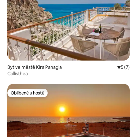
Byt ve městě Kira Panagia
Průměrné
5 (7)
Callisthea
Oblíbené u hostů
Oblíbené u hostů