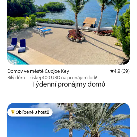
Domov ve městě Cudjoe Key
Průměrné ho
4,9 (39)
Bílý dům – získej 400 USD na pronájem lodi!
Týdenní pronájmy domů
Oblíbené u hostů
Nejlepší v kategorii Oblíbené u hostů