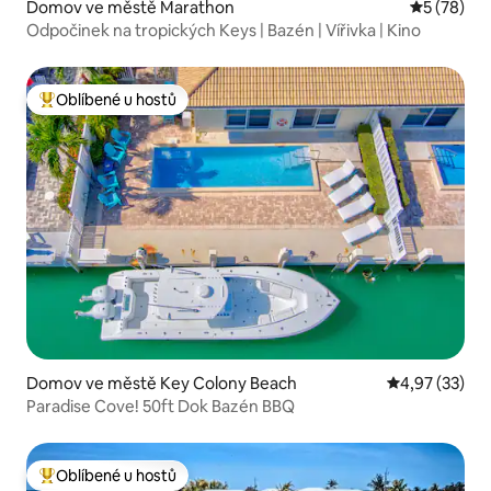
Domov ve městě Marathon
Průměrné 
5 (78)
Odpočinek na tropických Keys | Bazén | Vířivka | Kino
Oblíbené u hostů
Nejlepší v kategorii Oblíbené u hostů
Domov ve městě Key Colony Beach
Průměrné hod
4,97 (33)
Paradise Cove! 50ft Dok Bazén BBQ
Oblíbené u hostů
Nejlepší v kategorii Oblíbené u hostů