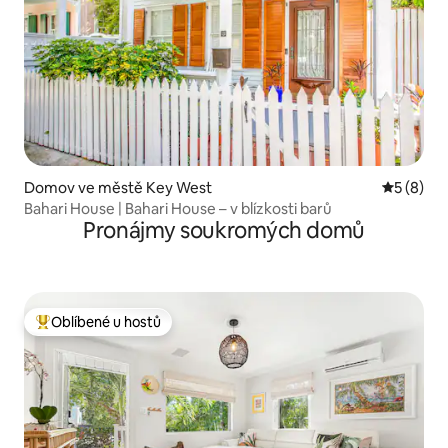
Domov ve městě Key West
Průměrné
5 (8)
Bahari House | Bahari House – v blízkosti barů
Pronájmy soukromých domů
Oblíbené u hostů
Nejlepší v kategorii Oblíbené u hostů