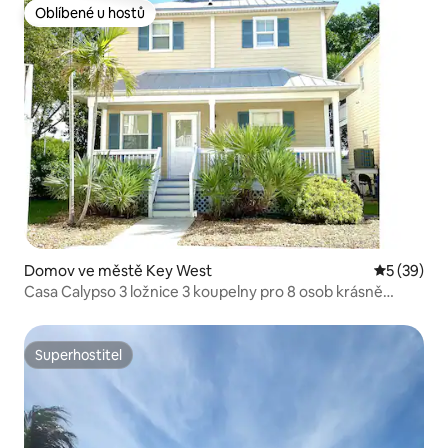
Oblíbené u hostů
Oblíbené u hostů
Domov ve městě Key West
Průměrné 
5 (39)
Casa Calypso 3 ložnice 3 koupelny pro 8 osob krásně
vyzdobené
Superhostitel
Superhostitel