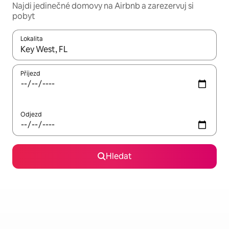
Najdi jedinečné domovy na Airbnb a zarezervuj si
pobyt
Lokalita
Až budou výsledky k dispozici, můžeš si je procházet pomocí š
Příjezd
Odjezd
Hledat