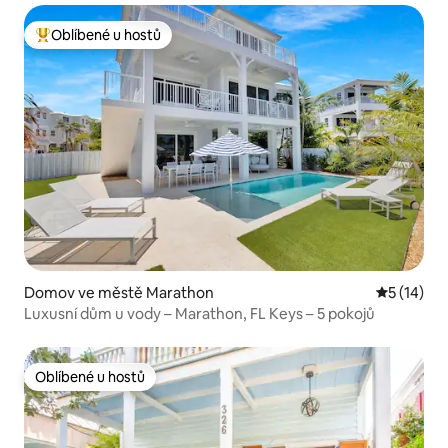
Oblíbené u hostů
Nejlepší v kategorii Oblíbené u hostů
Domov ve městě Marathon
Průměrné 
5 (14)
Luxusní dům u vody – Marathon, FL Keys – 5 pokojů
Oblíbené u hostů
Oblíbené u hostů