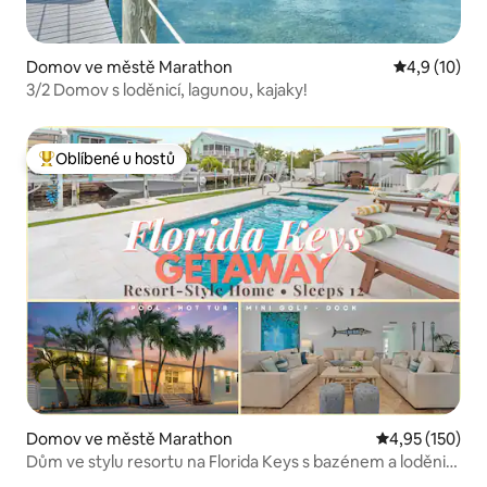
Domov ve městě Marathon
Průměrné ho
4,9 (10)
3/2 Domov s loděnicí, lagunou, kajaky!
Oblíbené u hostů
Nejlepší v kategorii Oblíbené u hostů
Domov ve městě Marathon
Průměrné hodn
4,95 (150)
Dům ve stylu resortu na Florida Keys s bazénem a loděnicí
5/3