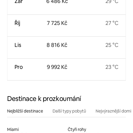
Zář
6 486 Kč
29 °C
Říj
7 725 Kč
27 °C
Lis
8 816 Kč
25 °C
Pro
9 992 Kč
23 °C
Destinace k prozkoumání
Nejbližší destinace
Další typy pobytů
Nejvýraznější domin
Miami
Čtyři rohy