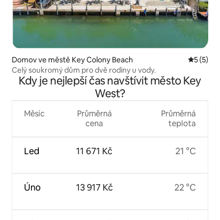
Domov ve městě Key Colony Beach
Průměrné
5 (5)
Celý soukromý dům pro dvě rodiny u vody.
Kdy je nejlepší čas navštívit město Key
West?
Měsíc
Průměrná
Průměrná
cena
teplota
Led
11 671 Kč
21 °C
Úno
13 917 Kč
22 °C