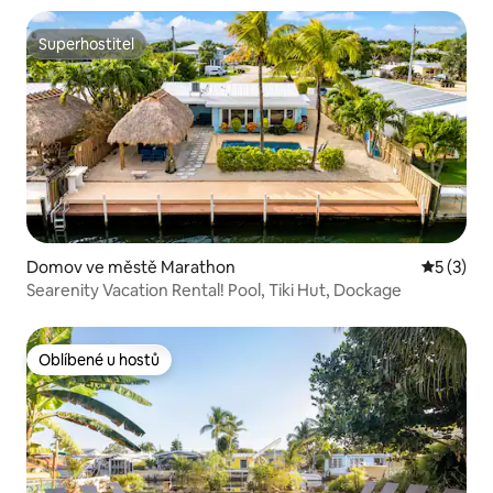
Superhostitel
Superhostitel
Domov ve městě Marathon
Průměrné
5 (3)
Searenity Vacation Rental! Pool, Tiki Hut, Dockage
Oblíbené u hostů
Oblíbené u hostů