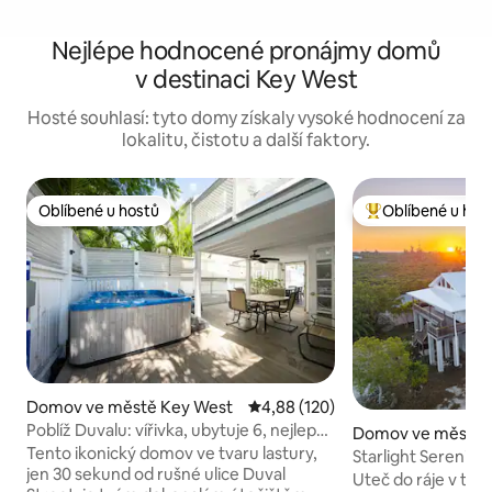
Nejlépe hodnocené pronájmy domů
v destinaci Key West
Hosté souhlasí: tyto domy získaly vysoké hodnocení za
lokalitu, čistotu a další faktory.
Oblíbené u hostů
Oblíbené u hos
Oblíbené u hostů
Nejlepší v kategor
Domov ve městě Key West
Průměrné hodnocení 4,88 z 5, 
4,88 (120)
Poblíž Duvalu: vířivka, ubytuje 6, nejlepší
Domov ve městě 
lokalita
Tento ikonický domov ve tvaru lastury,
d Key
Starlight Serenity 
jen 30 sekund od rušné ulice Duval
s úchvatným výh
Uteč do ráje v to