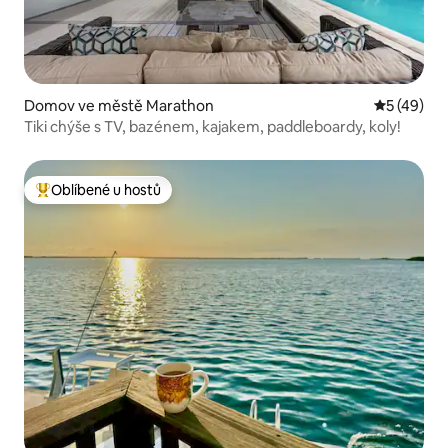
Domov ve městě Marathon
Průměrné 
5 (49)
Tiki chýše s TV, bazénem, kajakem, paddleboardy, koly!
Oblíbené u hostů
Nejlepší v kategorii Oblíbené u hostů