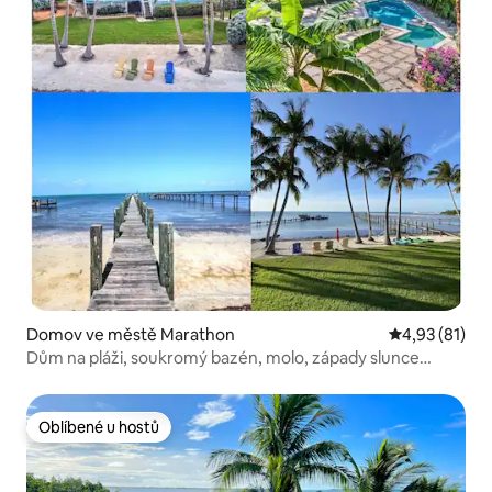
Domov ve městě Marathon
Průměrné hod
4,93 (81)
Dům na pláži, soukromý bazén, molo, západy slunce
s výhledem na záliv
Oblíbené u hostů
Oblíbené u hostů