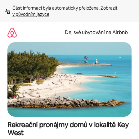
Přeskočit
Část informací byla automaticky přeložena. 
Zobrazit 
na
v původním jazyce
obsah
Dej své ubytování na Airbnb
Rekreační pronájmy domů v lokalitě Key
West