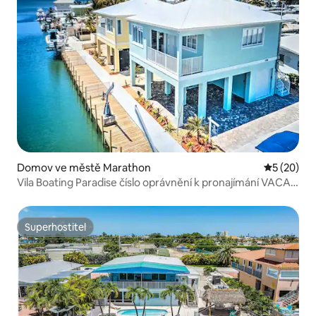
Domov ve městě Marathon
Průměrné 
5 (20)
Vila Boating Paradise číslo oprávnění k pronajímání VACA-
25-124
Superhostitel
Superhostitel