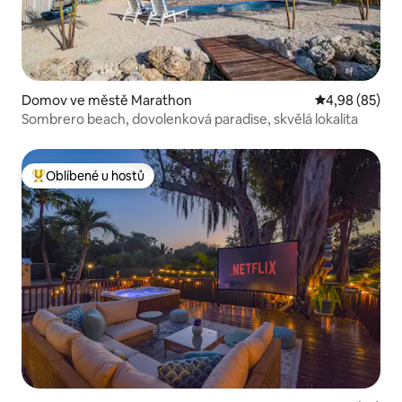
Domov ve městě Marathon
Průměrné hodn
4,98 (85)
Sombrero beach, dovolenková paradise, skvělá lokalita
Oblíbené u hostů
Nejlepší v kategorii Oblíbené u hostů