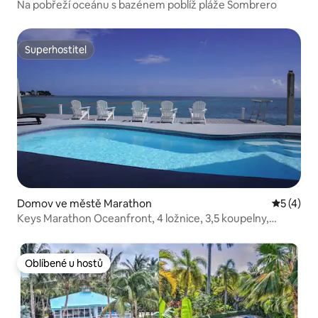
Na pobřeží oceánu s bazénem poblíž pláže Sombrero
Superhostitel
Superhostitel
Domov ve městě Marathon
Průměrné
5 (4)
Keys Marathon Oceanfront, 4 ložnice, 3,5 koupelny,
bazén, domov.
Oblíbené u hostů
Oblíbené u hostů