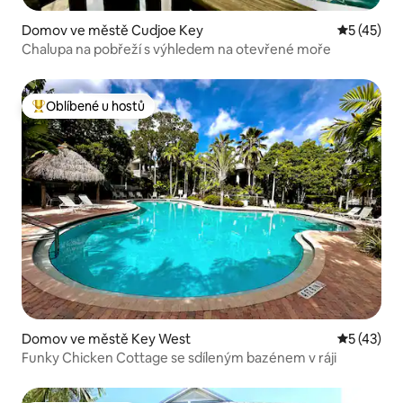
Domov ve městě Cudjoe Key
Průměrné 
5 (45)
Chalupa na pobřeží s výhledem na otevřené moře
Oblíbené u hostů
Nejlepší v kategorii Oblíbené u hostů
Domov ve městě Key West
Průměrné 
5 (43)
Funky Chicken Cottage se sdíleným bazénem v ráji