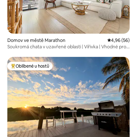
Domov ve městě Marathon
Průměrné hodn
4,96 (56)
Soukromá chata v uzavřené oblasti | Vířivka | Vhodné pro
domácí mazlíčky
Oblíbené u hostů
Nejlepší v kategorii Oblíbené u hostů