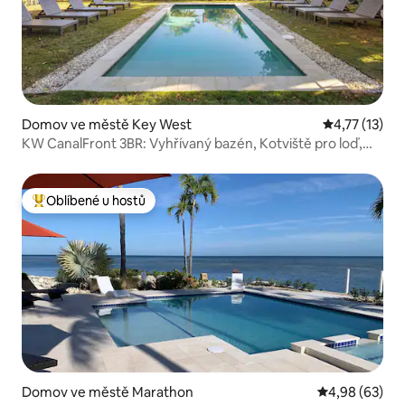
Domov ve městě Key West
Průměrné hod
4,77 (13)
KW CanalFront 3BR: Vyhřívaný bazén, Kotviště pro loď,
Domácí mazlíčci povoleni
Oblíbené u hostů
Nejlepší v kategorii Oblíbené u hostů
Domov ve městě Marathon
Průměrné hodn
4,98 (63)