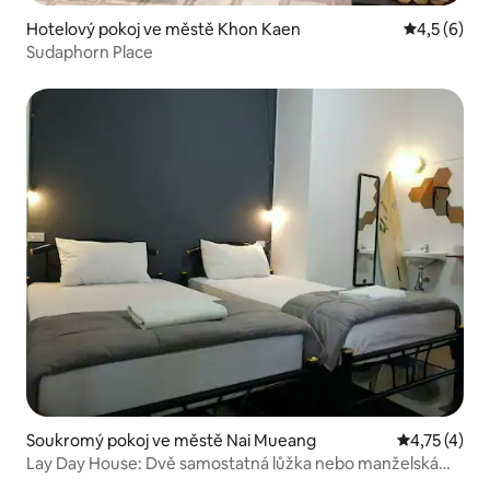
Hotelový pokoj ve městě Khon Kaen
Průměrné h
4,5 (6)
Sudaphorn Place
Soukromý pokoj ve městě Nai Mueang
Průměrné ho
4,75 (4)
Lay Day House: Dvě samostatná lůžka nebo manželská
postel, Isan Beach