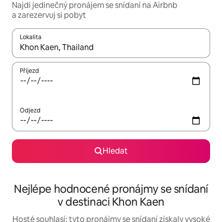
Najdi jedinečný pronájem se snídaní na Airbnb
a zarezervuj si pobyt
Lokalita
Až budou výsledky k dispozici, můžeš si je procházet pomocí š
Příjezd
Odjezd
Hledat
Nejlépe hodnocené pronájmy se snídaní
v destinaci Khon Kaen
Hosté souhlasí: tyto pronájmy se snídaní získaly vysoké