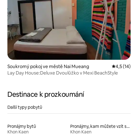
Soukromý pokoj ve městě Nai Mueang
Průměrné ho
4,5 (14)
Lay Day House:Deluxe Dvoulůžko v Mexi BeachStyle
Destinace k prozkoumání
Další typy pobytů
Pronájmy bytů
Pronájmy, kam můžete vzít své domácí mazlíčky
Khon Kaen
Khon Kaen