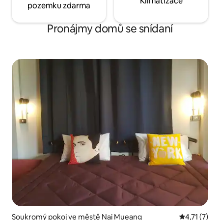
Klimatizace
pozemku zdarma
Pronájmy domů se snídaní
Soukromý pokoj ve městě Nai Mueang
Průměrné ho
4,71 (7)