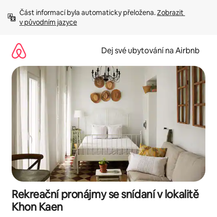
Přeskočit
Část informací byla automaticky přeložena. 
Zobrazit 
na
v původním jazyce
obsah
Dej své ubytování na Airbnb
Rekreační pronájmy se snídaní v lokalitě
Khon Kaen