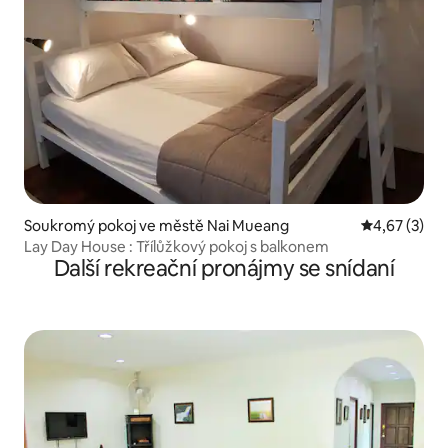
Soukromý pokoj ve městě Nai Mueang
Průměrné ho
4,67 (3)
Lay Day House : Třílůžkový pokoj s balkonem
Další rekreační pronájmy se snídaní