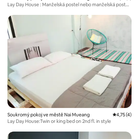
Lay Day House : Manželská postel nebo manželská postel
s balkónem
Soukromý pokoj ve městě Nai Mueang
Průměrné ho
4,75 (4)
Lay Day House:Twin or king bed on 2nd fl. in style