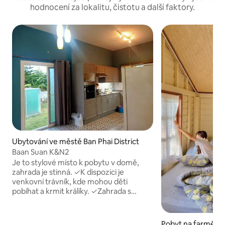
hodnocení za lokalitu, čistotu a další faktory.
Ubytování ve městě Ban Phai District
Baan Suan K&N2
Je to stylové místo k pobytu v domě,
zahrada je stinná. ✓K dispozici je
venkovní trávník, kde mohou děti
pobíhat a krmit králíky. ✓Zahrada s
dřevěným stolem pro malou párty.
✓Služba majitele domu > 1 velká
koupelna s teplou/studenou vodou. > 5
Pobyt na farmě v