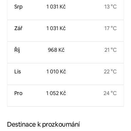
Srp
1 031 Kč
13 °C
Zář
1 031 Kč
17 °C
Říj
968 Kč
21 °C
Lis
1 010 Kč
22 °C
Pro
1 052 Kč
24 °C
Destinace k prozkoumání