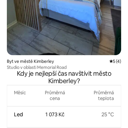
Byt ve městě Kimberley
Průměrné
5 (4)
Studio v oblasti Memorial Road
Kdy je nejlepší čas navštívit město
Kimberley?
Měsíc
Průměrná
Průměrná
cena
teplota
Led
1 073 Kč
25 °C