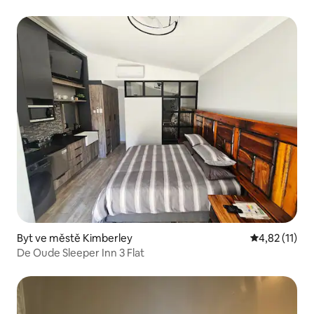
Byt ve městě Kimberley
Průměrné hod
4,82 (11)
De Oude Sleeper Inn 3 Flat