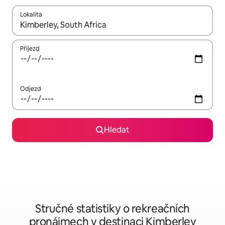
Lokalita
Až budou výsledky k dispozici, můžeš si je procházet pomocí š
Příjezd
Odjezd
Hledat
Stručné statistiky o rekreačních
pronájmech v destinaci Kimberley