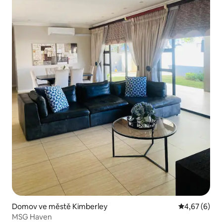
Domov ve městě Kimberley
Průměrné ho
4,67 (6)
MSG Haven