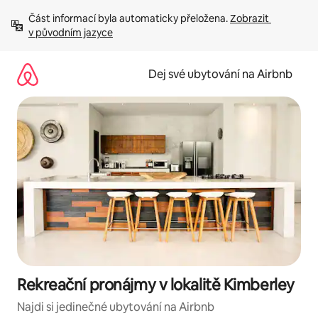
Přeskočit
Část informací byla automaticky přeložena. 
Zobrazit 
na
v původním jazyce
obsah
Dej své ubytování na Airbnb
Rekreační pronájmy v lokalitě Kimberley
Najdi si jedinečné ubytování na Airbnb