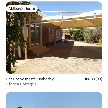
Oblíbené u hostů
Oblíbené u hostů
Chalupa ve městě Kimberley
Průměrné hodn
4,83 (99)
Hillcrest Cottage 1