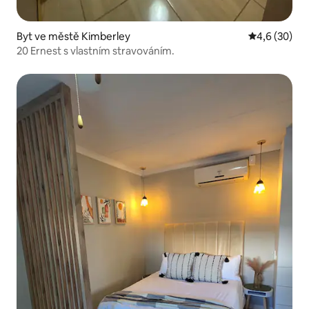
Byt ve městě Kimberley
Průměrné ho
4,6 (30)
20 Ernest s vlastním stravováním.