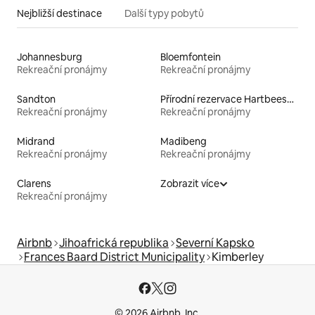
Nejbližší destinace
Další typy pobytů
Johannesburg
Bloemfontein
Rekreační pronájmy
Rekreační pronájmy
Sandton
Přírodní rezervace Hartbeespoort Dam
Rekreační pronájmy
Rekreační pronájmy
Midrand
Madibeng
Rekreační pronájmy
Rekreační pronájmy
Clarens
Zobrazit více
Rekreační pronájmy
Airbnb
Jihoafrická republika
Severní Kapsko
Frances Baard District Municipality
Kimberley
© 2026 Airbnb, Inc.