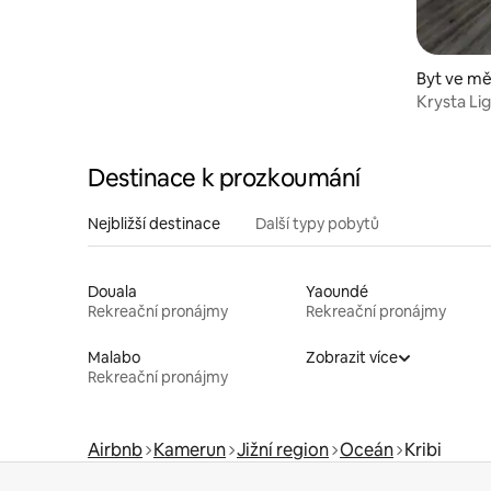
Byt ve mě
Krysta Li
Destinace k prozkoumání
Nejbližší destinace
Další typy pobytů
Douala
Yaoundé
Rekreační pronájmy
Rekreační pronájmy
Malabo
Zobrazit více
Rekreační pronájmy
Airbnb
Kamerun
Jižní region
Oceán
Kribi