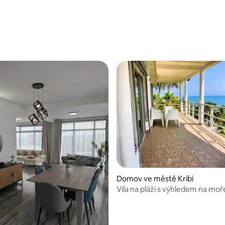
,61 z 5, 23 hodnocení
Domov ve městě Kribi
Vila na pláži s výhledem na moř