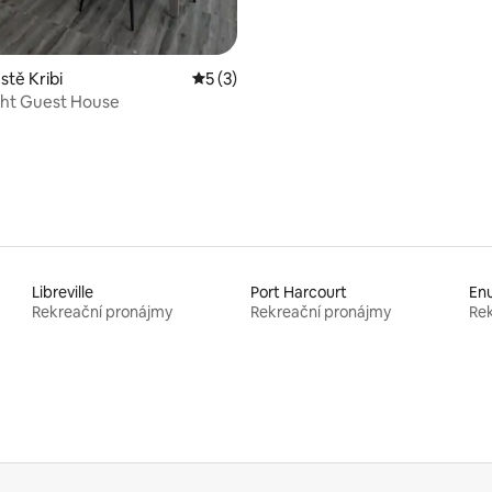
stě Kribi
Průměrné hodnocení 5 z 5, 3 hodnocení
5 (3)
ght Guest House
Libreville
Port Harcourt
En
Rekreační pronájmy
Rekreační pronájmy
Rek