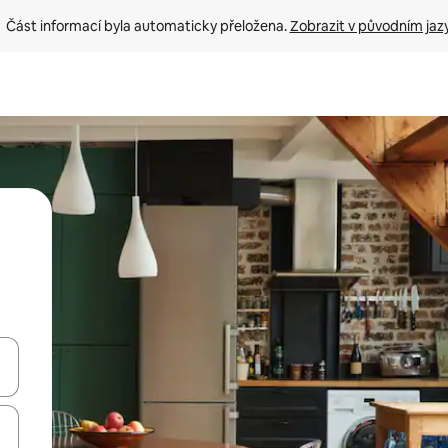
Část informací byla automaticky přeložena. 
Zobrazit v původním jaz
ázet pomocí šipek nahoru a dolů, dotykem nebo přejetím prstem.