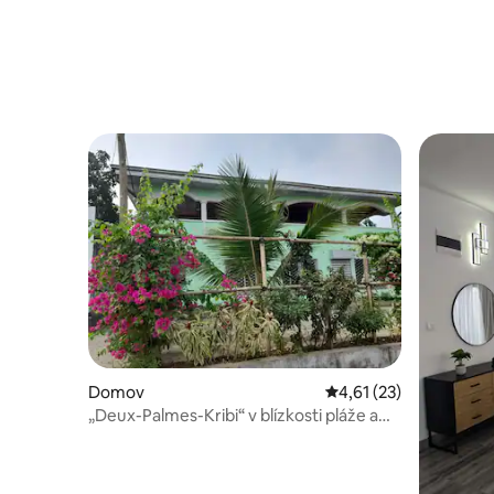
Domov
Průměrné hodnocení 4
4,61 (23)
„Deux-Palmes-Kribi“ v blízkosti pláže a
vhodné pro rodiny