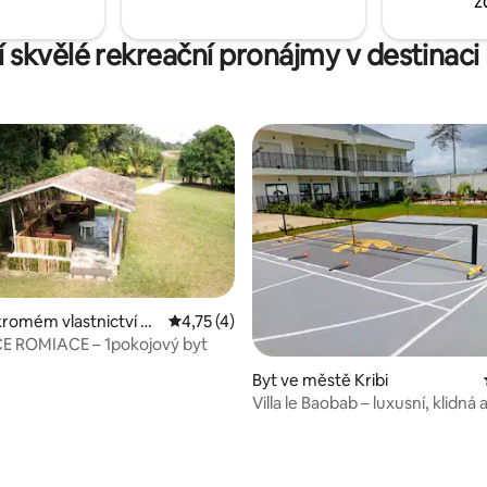
z
í skvělé rekreační pronájmy v destinaci 
 4,8 z 5, 5 hodnocení
kromém vlastnictví ve
Průměrné hodnocení 4,75 z 5, 4 hodnocen
4,75 (4)
bi
E ROMIACE – 1pokojový byt
Byt ve městě Kribi
Villa le Baobab – luxusní, klidná 
bezpečná