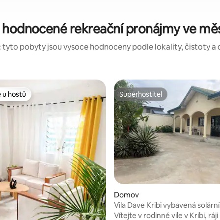
 hodnocené rekreační pronájmy ve měs
 tyto pobyty jsou vysoce hodnoceny podle lokality, čistoty a 
 u hostů
Superhostitel
 u hostů
Superhostitel
í 5 z 5, 9 hodnocení
Domov
Vila Dave Kribi vybavená solární
technologií
Vítejte v rodinné vile v Kribi, ráji