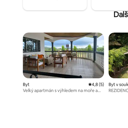
Dalš
Byt
Průměrné hodnocení
4,8 (5)
Byt v sou
městě Kri
Velký apartmán s výhledem na moře a
REZIDENC
přístupem na soukromou pláž