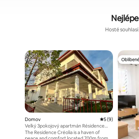
Nejlépe
Hosté souhlasí:
Oblíbené
Oblíbené
Domov
Průměrné hodnocen
5 (9)
Velký 3pokojový apartmán Résidence
Créolia
The Residence Créolia is a haven of
peace and comfort located 700m from