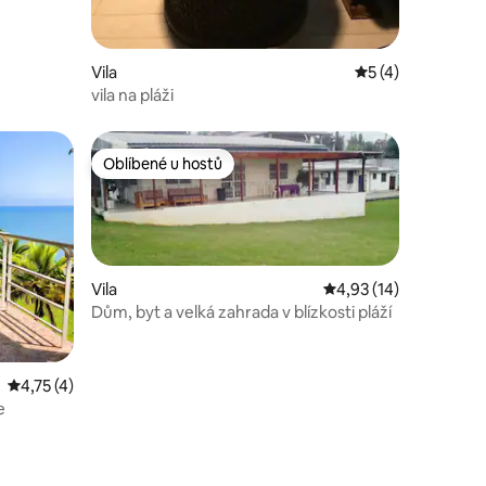
Vila
Průměrné hodnoce
5 (4)
vila na pláži
Oblíbené u hostů
Oblíbené u hostů
Vila
Průměrné hodnocení 4
4,93 (14)
Dům, byt a velká zahrada v blízkosti pláží
Průměrné hodnocení 4,75 z 5, 4 hodnocení
4,75 (4)
e