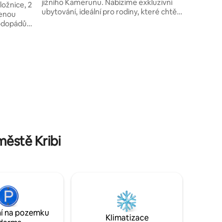
jižního Kamerunu. Nabízíme exkluzivní
ložnice, 2
ubytování, ideální pro rodiny, které chtějí
venou
mít jedinečný zážitek z cestování. S
vodopádů
méně než 2 minuty pěšky na pláž, tento
. K
kousek přímořského ráje vám zanechá
bíjení
pocit spojení s přírodou a když si
lid v
vezmete všechny jednoduché radosti
 umyj
života! Nezapomeň si sbalit gumovny,
abys mohl/a naplno zažít pláže bez
omezení.
ze přes
městě Kribi
í na pozemku
Klimatizace