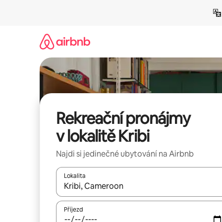
Přeskočit
na
obsah
Rekreační pronájmy
v lokalitě Kribi
Najdi si jedinečné ubytování na Airbnb
Lokalita
Až budou výsledky k dispozici, můžeš si je proch
Příjezd