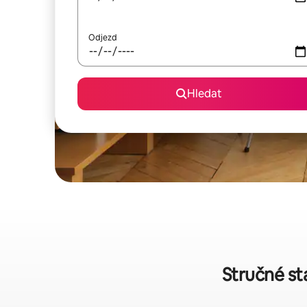
Odjezd
Hledat
Stručné st