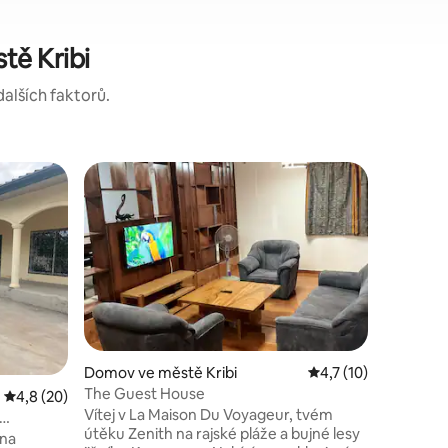
tě Kribi
dalších faktorů.
Domov
Cihlový d
Tento kli
Ebomé v K
celou rod
dvoulůžko
místnosti
cihel dá
styl. Zah
pastvou p
Domov ve městě Kribi
Průměrné hodnocení 
4,7 (10)
oblasti 2
The Guest House
Průměrné hodnocení 4,8 z 5, 20 hodnocení
4,8 (20)
pláže. H
Vítej v La Maison Du Voyageur, tvém
po pláži
útěku Zenith na rajské pláže a bujné lesy
minut).
 na