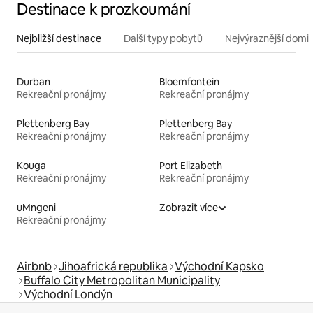
Destinace k prozkoumání
Nejbližší destinace
Další typy pobytů
Nejvýraznější domin
Durban
Bloemfontein
Rekreační pronájmy
Rekreační pronájmy
Plettenberg Bay
Plettenberg Bay
Rekreační pronájmy
Rekreační pronájmy
Kouga
Port Elizabeth
Rekreační pronájmy
Rekreační pronájmy
uMngeni
Zobrazit více
Rekreační pronájmy
Airbnb
Jihoafrická republika
Východní Kapsko
Buffalo City Metropolitan Municipality
Východní Londýn