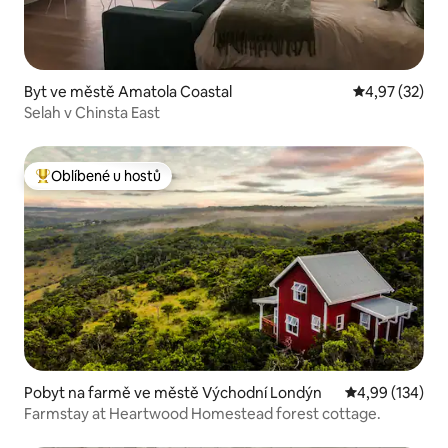
Byt ve městě Amatola Coastal
Průměrné hod
4,97 (32)
Selah v Chinsta East
Oblíbené u hostů
Nejlepší v kategorii Oblíbené u hostů
Pobyt na farmě ve městě Východní Londýn
Průměrné hodn
4,99 (134)
Farmstay at Heartwood Homestead forest cottage.