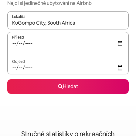
Najdi si jedinečné ubytování na Airbnb
Lokalita
Až budou výsledky k dispozici, můžeš si je procházet pomocí š
Příjezd
Odjezd
Hledat
Stručné statistiky o rekreačních