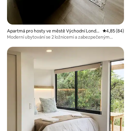
Apartmá pro hosty ve městě Východní Londý
Průměrné hodn
4,85 (84)
n
Moderní ubytování se 2 ložnicemi a zabezpečeným
parkováním