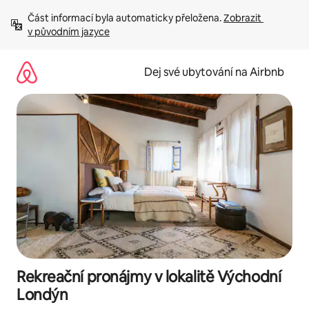
Přeskočit
Část informací byla automaticky přeložena. 
Zobrazit 
na
v původním jazyce
obsah
Dej své ubytování na Airbnb
Rekreační pronájmy v lokalitě Východní
Londýn