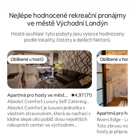
Nejlépe hodnocené rekreační pronájmy
ve městě Východní Londýn
Hosté souhlasí: tyto pobyty jsou vysoce hodnoceny
podle lokality, čistoty a dalších faktorů.
Oblíbené u hostů
Oblíbené u hostů
Oblíbené u hostů
Oblíbené u hostů
Apartmá pro hosty ve městě
Průměrné hodnocení 4,97 z 5,
4,97 (71)
Východní Londýn
Absolut Comfort Luxury Self Catering
Accommodation
Absolut Comfort je luxusní jednotka s
Apartmá pro host
vlastním stravováním, která se nachází v
ě Východní Londý
klidné slepé ulici poblíž dvou největších
Rivers Edge - Luxu
nákupních center ve východním
Toto zbrusu nové l
Londýně. Dej si nohy na stůl a odpočiň si
hosty je připrave