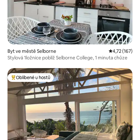
Byt ve městě Selborne
Průměrné hodn
4,72 (167)
Stylová 1ložnice poblíž Selborne College, 1 minuta chůze
Oblíbené u hostů
Nejlepší v kategorii Oblíbené u hostů