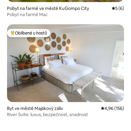
Pobyt na farmě ve městě KuGompo City
Průměrné
5 (6)
Pobyt na farmě Mac
Oblíbené u hostů
Nejlepší v kategorii Oblíbené u hostů
Byt ve městě Majákový záliv
Průměrné hodn
4,96 (156)
River Suite: luxus, bezpečnost, snadnost