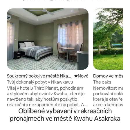
Soukromý pokoj ve městě Nkaw
Nové ubytování
Nové
Domov ve městě
kaw
Tvůj dokonalý pobyt v Nkawkawu
The oaks
Vítej v hotelu Third Planet, pohodlném
Nemovitost má b
a stylovém ubytování v Kwahu, které je
parkování obklop
navrženo tak, aby hostům poskytlo
která je otevřena
relaxační a nezapomenutelný pobyt. Ať
akce a kempování.
Oblíbené vybavení v rekreačních
už cestuješ služebně, za zábavou, na
dostupná veřejná
rodinnou návštěvu nebo na víkendový
turistických míst ,
pronájmech ve městě Kwahu Asakraka
výlet, náš hotel ti nabídne klidnou
festivaly Okwahu 
atmosféru, kvalitní služby a příjemný
festivaly. Nemovitost je zasazena do