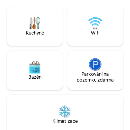
zážitek, díky kterému se budeš cítit jako
velkého bloku v kl
doma. Užij si pohodlné pokoje, moderní
světlem a pohodlím. Na požádání jsou k
vybavení a výhodnou polohu, díky které
dispozici prohlídk
bude prozkoumávání Kwahu snadné.
turistika po horác
Kuchyně
Wifi
Parkování na
Bazén
pozemku zdarma
Klimatizace