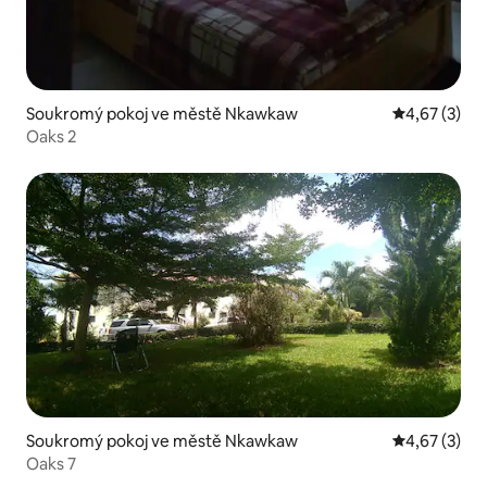
Soukromý pokoj ve městě Nkawkaw
Průměrné ho
4,67 (3)
Oaks 2
Soukromý pokoj ve městě Nkawkaw
Průměrné ho
4,67 (3)
Oaks 7