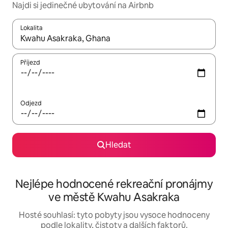
Najdi si jedinečné ubytování na Airbnb
Lokalita
Až budou výsledky k dispozici, můžeš si je procházet pomocí š
Příjezd
Odjezd
Hledat
Nejlépe hodnocené rekreační pronájmy
ve městě Kwahu Asakraka
Hosté souhlasí: tyto pobyty jsou vysoce hodnoceny
podle lokality, čistoty a dalších faktorů.