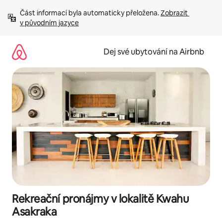
Přeskočit
Část informací byla automaticky přeložena. 
Zobrazit 
na
v původním jazyce
obsah
Dej své ubytování na Airbnb
Rekreační pronájmy v lokalitě Kwahu
Asakraka