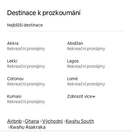
Destinace k prozkoumání
Nejbližší destinace
Akkra
Abidžan
Rekreační pronájmy
Rekreační pronájmy
Lekki
Lagos
Rekreační pronájmy
Rekreační pronájmy
Cotonou
Lomé
Rekreační pronájmy
Rekreační pronájmy
Kumasi
Zobrazit více
Rekreační pronájmy
Airbnb
Ghana
Východní
Kwahu South
Kwahu Asakraka