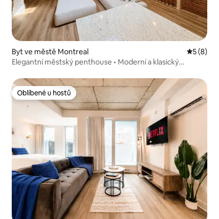
Byt ve městě Montreal
Průměrné
5 (8)
Elegantní městský penthouse • Moderní a klasický
zároveň
Oblíbené u hostů
Oblíbené u hostů