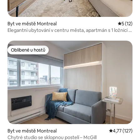
Byt ve městě Montreal
Průměrné 
5 (12)
Elegantní ubytování v centru města, apartmán s 1 ložnicí |
Montréal Centre
Oblíbené u hostů
Oblíbené u hostů
Byt ve městě Montreal
Průměrné hodn
4,77 (127)
Chytré studio se sklopnou postelí – McGill