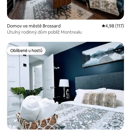
Domov ve městě Brossard
Průměrné hodn
4,98 (117)
Útulný rodinný dům poblíž Montrealu
Oblíbené u hostů
Oblíbené u hostů