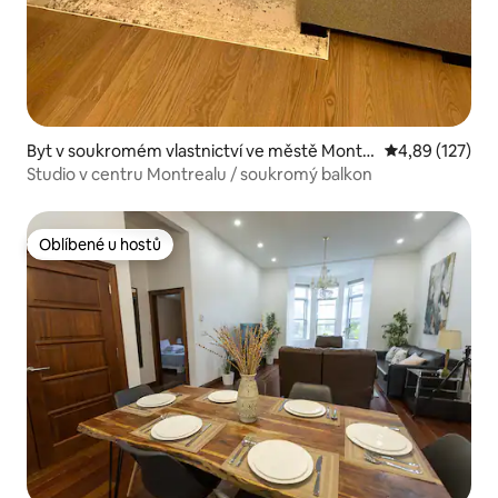
Byt v soukromém vlastnictví ve městě Montr
Průměrné hodn
4,89 (127)
eal
Studio v centru Montrealu / soukromý balkon
Oblíbené u hostů
Oblíbené u hostů