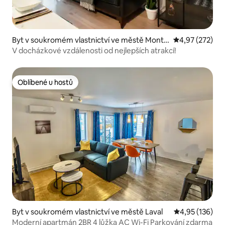
Byt v soukromém vlastnictví ve městě Montr
Průměrné hodn
4,97 (272)
eal
V docházkové vzdálenosti od nejlepších atrakcí!
Oblíbené u hostů
Oblíbené u hostů
Byt v soukromém vlastnictví ve městě Laval
Průměrné hodn
4,95 (136)
Moderní apartmán 2BR 4 lůžka AC Wi-Fi Parkování zdarma