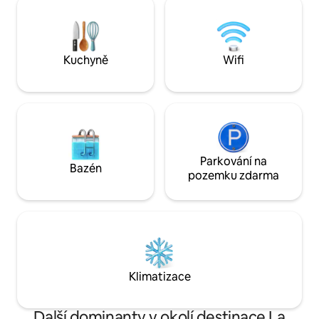
pořádání akcí a večeře se show
restaurací a noční
v Montrealu. Stylové, luxusní útočiště v
a dalších míst. Up
blízkosti nejlepších atrakcí města!
na venkovní střešní
Montréal Grand Prix F1, Old Montreal,
sezónní.
Kuchyně
Wifi
Quartier des Spectacles. A nejlepší
hostitel. MTL
Parkování na
Bazén
pozemku zdarma
Klimatizace
Další dominanty v okolí destinace La