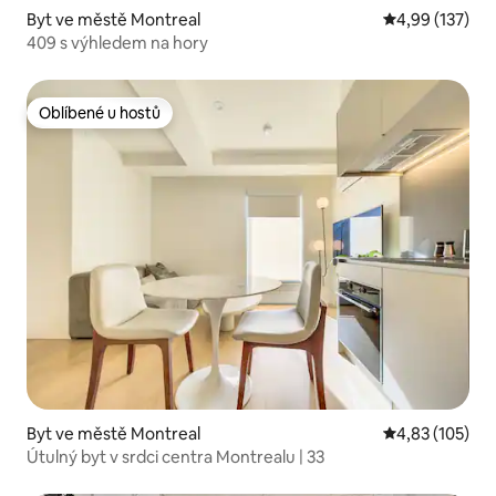
Byt ve městě Montreal
Průměrné hodn
4,99 (137)
409 s výhledem na hory
Oblíbené u hostů
Oblíbené u hostů
Byt ve městě Montreal
Průměrné hodn
4,83 (105)
Útulný byt v srdci centra Montrealu | 33