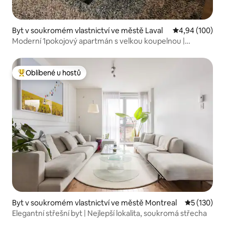
Byt v soukromém vlastnictví ve městě Laval
Průměrné hodno
4,94 (100)
Moderní 1pokojový apartmán s velkou koupelnou |
Parkování zdarma | V blízkosti letiště YUL
Oblíbené u hostů
Nejlepší v kategorii Oblíbené u hostů
Byt v soukromém vlastnictví ve městě Montreal
Průměrné h
5 (130)
Elegantní střešní byt | Nejlepší lokalita, soukromá střecha