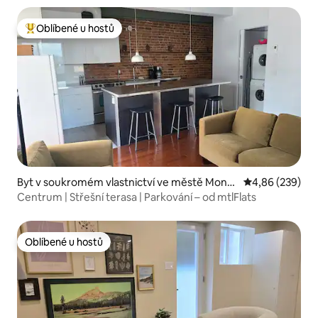
Oblíbené u hostů
Nejlepší v kategorii Oblíbené u hostů
Byt v soukromém vlastnictví ve městě Montr
Průměrné hodno
4,86 (239)
eal
Centrum | Střešní terasa | Parkování – od mtlFlats
Oblíbené u hostů
Oblíbené u hostů