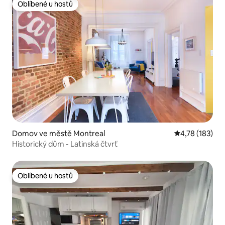
Oblíbené u hostů
Oblíbené u hostů
Domov ve městě Montreal
Průměrné hodn
4,78 (183)
Historický dům - Latinská čtvrť
Oblíbené u hostů
Oblíbené u hostů