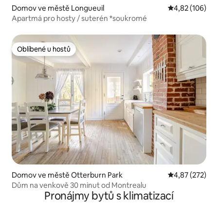
Domov ve městě Longueuil
Průměrné hodn
4,82 (106)
Apartmá pro hosty / suterén *soukromé
Oblíbené u hostů
Oblíbené u hostů
Domov ve městě Otterburn Park
Průměrné hodn
4,87 (272)
Dům na venkově 30 minut od Montrealu
Pronájmy bytů s klimatizací