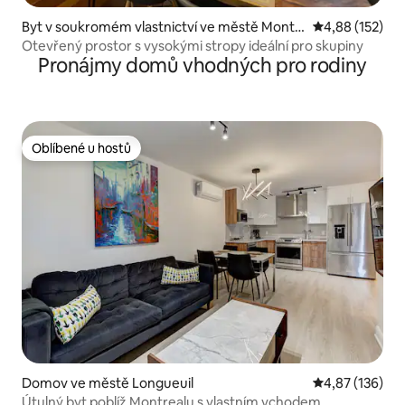
Byt v soukromém vlastnictví ve městě Montr
Průměrné hodn
4,88 (152)
eal
Otevřený prostor s vysokými stropy ideální pro skupiny
Pronájmy domů vhodných pro rodiny
Oblíbené u hostů
Oblíbené u hostů
Domov ve městě Longueuil
Průměrné hodn
4,87 (136)
Útulný byt poblíž Montrealu s vlastním vchodem