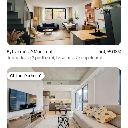
Byt ve městě Montreal
Průměrné hodn
4,95 (135)
Jednotka se 2 podlažími, terasou a 2 koupelnami
Oblíbené u hostů
Oblíbené u hostů