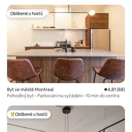
Oblíbené u hostů
Oblíbené u hostů
Byt ve městě Montreal
Průměrné hod
4,81 (68)
Pohodlný byt • Parkování na vyžádání • 10 min do centra
Oblíbené u hostů
Nejlepší v kategorii Oblíbené u hostů