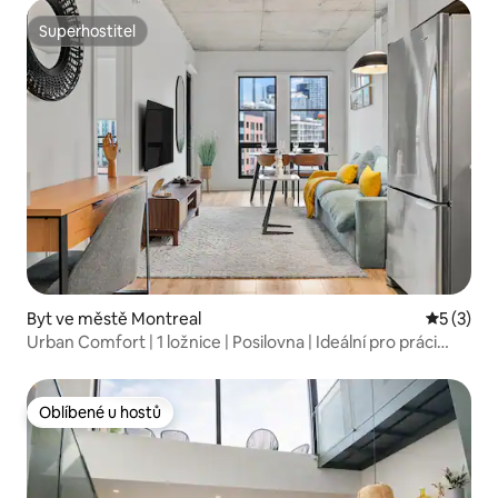
Superhostitel
Superhostitel
Byt ve městě Montreal
Průměrné
5 (3)
Urban Comfort | 1 ložnice | Posilovna | Ideální pro práci
a volný čas
Oblíbené u hostů
Oblíbené u hostů