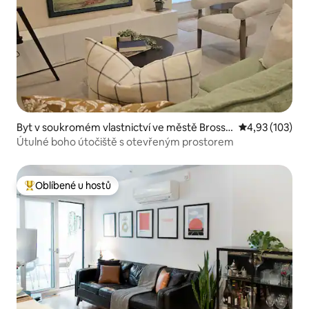
Byt v soukromém vlastnictví ve městě Brossa
Průměrné hodn
4,93 (103)
rd
Útulné boho útočiště s otevřeným prostorem
Oblíbené u hostů
Nejlepší v kategorii Oblíbené u hostů