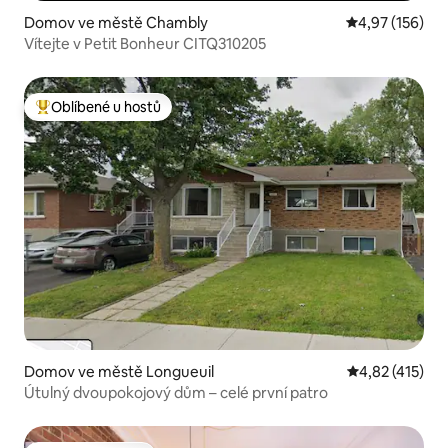
Domov ve městě Chambly
Průměrné hodn
4,97 (156)
Vítejte v Petit Bonheur CITQ310205
Oblíbené u hostů
Nejlepší v kategorii Oblíbené u hostů
Domov ve městě Longueuil
Průměrné hodn
4,82 (415)
Útulný dvoupokojový dům – celé první patro