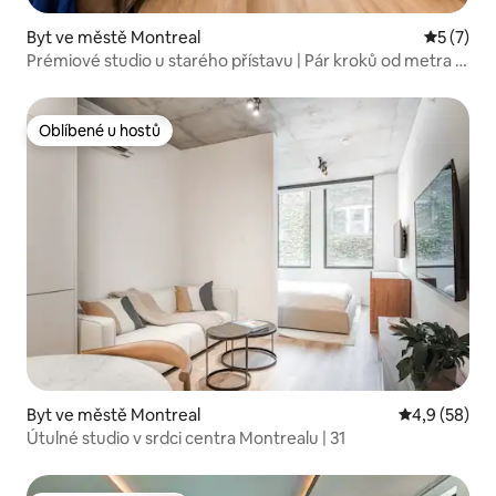
Byt ve městě Montreal
Průměrné
5 (7)
Prémiové studio u starého přístavu | Pár kroků od metra |
Wi-Fi
Oblíbené u hostů
Oblíbené u hostů
Byt ve městě Montreal
Průměrné ho
4,9 (58)
Útulné studio v srdci centra Montrealu | 31