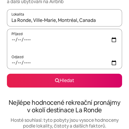
a další ubytování na Airbnb
Lokalita
Až budou výsledky k dispozici, můžeš si je procházet pomocí š
Příjezd
Odjezd
Hledat
Nejlépe hodnocené rekreační pronájmy
v okolí destinace La Ronde
Hosté souhlasí: tyto pobyty jsou vysoce hodnoceny
podle lokality, čistoty a dalších faktorů.