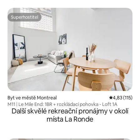
Superhostitel
Superhostitel
Byt ve městě Montreal
Průměrné hodn
4,83 (115)
M11 | Le Mile End: 1BR + rozkládací pohovka - Loft 1A
Další skvělé rekreační pronájmy v okolí
místa La Ronde