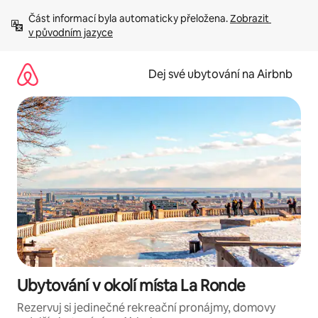
Přeskočit
Část informací byla automaticky přeložena. 
Zobrazit 
na
v původním jazyce
obsah
Dej své ubytování na Airbnb
Ubytování v okolí místa La Ronde
Rezervuj si jedinečné rekreační pronájmy, domovy