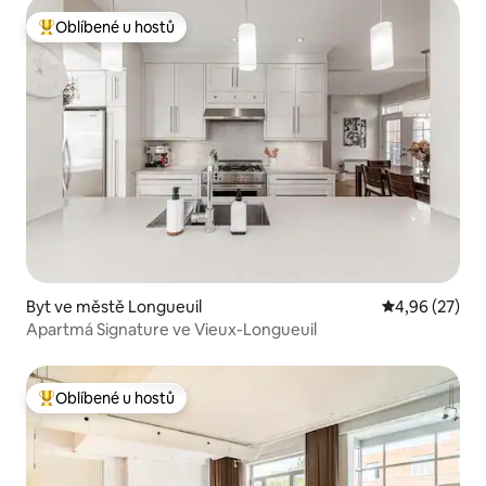
Oblíbené u hostů
Nejlepší v kategorii Oblíbené u hostů
Byt ve městě Longueuil
Průměrné hod
4,96 (27)
Apartmá Signature ve Vieux-Longueuil
Oblíbené u hostů
Nejlepší v kategorii Oblíbené u hostů