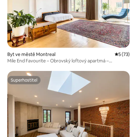
Byt ve městě Montreal
Průměrné 
5 (73)
Mile End Favourite – Obrovský loftový apartmá –
Manželská postel
Superhostitel
Superhostitel