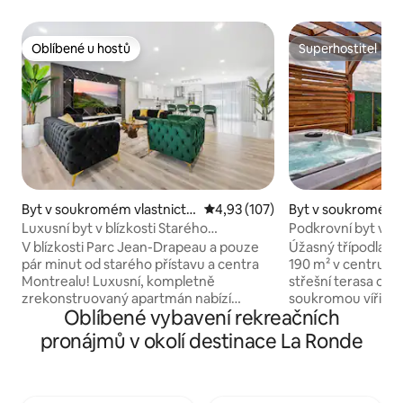
Oblíbené u hostů
Superhostitel
Oblíbené u hostů
Superhostitel
Byt v soukromém vlastnictví
Průměrné hodnocení 4,93 z 5, 
4,93 (107)
Byt v soukromém v
ve městě Longueuil
ve městě Montrea
Luxusní byt v blízkosti Starého
Podkrovní byt v c
Montrealu. Parkování ZDARMA.
soukromou vířivko
V blízkosti Parc Jean-Drapeau a pouze
Úžasný třípodlažn
pár minut od starého přístavu a centra
190 m² v centru M
Montrealu! Luxusní, kompletně
střešní terasa o pl
zrekonstruovaný apartmán nabízí
soukromou vířivko
Oblíbené vybavení rekreačních
prvotřídní komfort s designovým
a venkovním pose
nábytkem, špičkovými spotřebiči
prostorné s velkou
pronájmů v okolí destinace La Ronde
a promyšlenými doplňky, jako je
obývacím pokojem
86palcová 4K televize s plným balíčkem
v garáži na místě (
kanálů a exkluzivními výhodami pro
dostupnosti). Vyni
hosty – až 50% sleva na nejlepší místa pro
Montrealu v blízkos