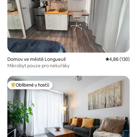
Domov ve městě Longueuil
Průměrné hodn
4,86 (130)
Mikrobyt pouze pro nekuřáky
Oblíbené u hostů
Nejlepší v kategorii Oblíbené u hostů