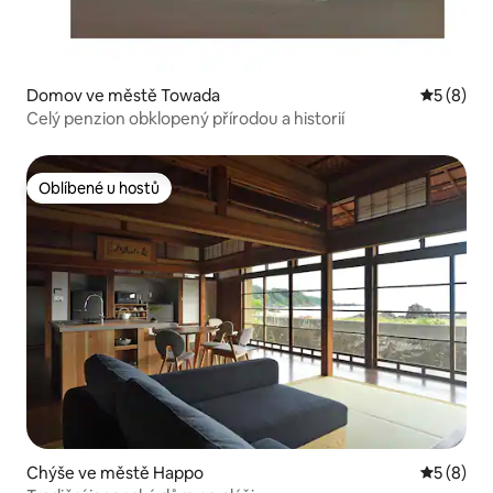
Domov ve městě Towada
Průměrné
5 (8)
Celý penzion obklopený přírodou a historií
Oblíbené u hostů
Oblíbené u hostů
Chýše ve městě Happo
Průměrné
5 (8)