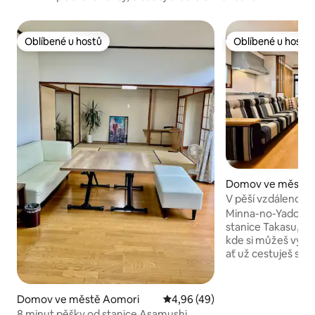
Oblíbené u hostů
Oblíbené u hostů
Oblíbené u hostů
Oblíbené u hostů
Domov ve městě K
V pěší vzdálenosti
Kitaakita | Proná
Minna-no-Yado, v 
„Minna no Yado @k
stanice Takasu, j
kde si můžeš vych
ať už cestuješ sl
zábavou, v design
můžeš cítit teplo 
wifi (optická linka
Domov ve městě Aomori
Průměrné hodnocení 4,96 z 5,
4,96 (49)
spotřebiče a vyba
8 minut pěšky od stanice Asamushi