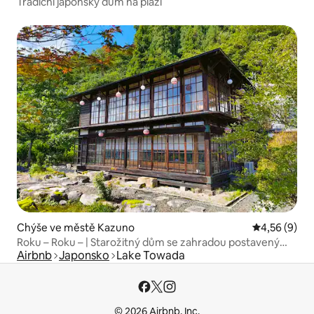
Tradiční japonský dům na pláži
Chýše ve městě Kazuno
Průměrné ho
4,56 (9)
Roku – Roku – | Starožitný dům se zahradou postavený
Airbnb
Japonsko
Lake Towada
před 100 lety | Prostorný pro 8 osob na 168 m²
© 2026 Airbnb, Inc.