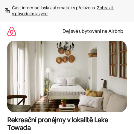
Přeskočit
Část informací byla automaticky přeložena. 
Zobrazit 
na
v původním jazyce
obsah
Dej své ubytování na Airbnb
Rekreační pronájmy v lokalitě Lake
Towada