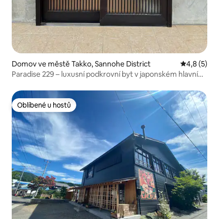
Domov ve městě Takko, Sannohe District
Průměrné h
4,8 (5)
Paradise 229 – luxusní podkrovní byt v japonském hlavním
městě česneku
Oblíbené u hostů
Oblíbené u hostů