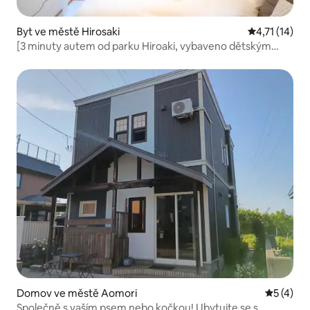
Byt ve městě Hirosaki
Průměrné hod
4,71 (14)
[3 minuty autem od parku Hiroaki, vybaveno dětským
příslušenstvím] Ubytování bez zavazadel! Vybavení Muji /
Manželská postel / Nepa Nebuta-mura v blízkosti
Domov ve městě Aomori
Průměrné
5 (4)
Společně s vaším psem nebo kočkou! Ubytujte se s