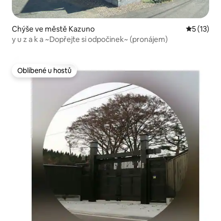
Chýše ve městě Kazuno
Průměrné 
5 (13)
y u z a k a ~Dopřejte si odpočinek~ (pronájem)
Oblíbené u hostů
Oblíbené u hostů