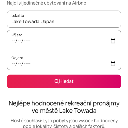
Najdi si jedinečné ubytování na Airbnb
Lokalita
Až budou výsledky k dispozici, můžeš si je procházet pomocí š
Příjezd
Odjezd
Hledat
Nejlépe hodnocené rekreační pronájmy
ve městě Lake Towada
Hosté souhlasí: tyto pobyty jsou vysoce hodnoceny
podle lokality, čistoty a dalších faktorů.