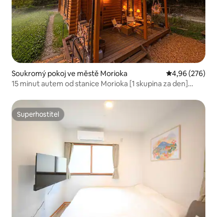
Soukromý pokoj ve městě Morioka
Průměrné hodno
4,96 (276)
15 minut autem od stanice Morioka [1 skupina za den]
Nejzábavnější srub v Morioce <FUMOTO> | 2 pokoje až pro
5 osob | Doporučeno pro dlouhodobé pobyty
Superhostitel
Superhostitel