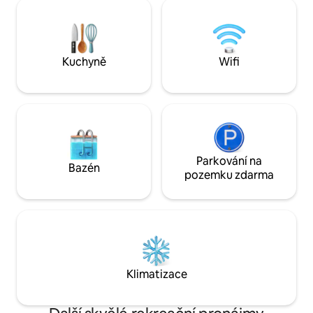
sledujte letní bouři, prozkoumejte státní
koupání do jezera, 
parky Split Rock a Gooseberry Falls,
zahradě, vydej se
jezděte na kole, lyžujte, choďte na výlet
aktivitami, nebo z
na sněžnicích, vychutnejte si místní
výhledy!
pivovary, chutné uzené ryby a naše
Kuchyně
Wifi
vlastní divoké maliny.
Parkování na
Bazén
pozemku zdarma
Klimatizace