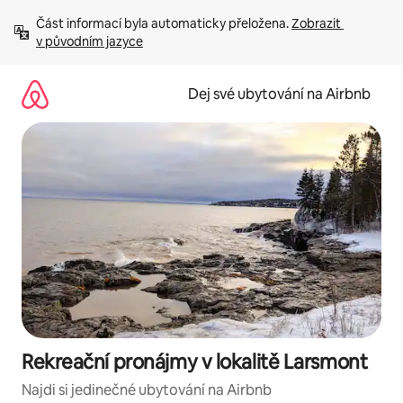
Přeskočit
Část informací byla automaticky přeložena. 
Zobrazit 
na
v původním jazyce
obsah
Dej své ubytování na Airbnb
Rekreační pronájmy v lokalitě Larsmont
Najdi si jedinečné ubytování na Airbnb