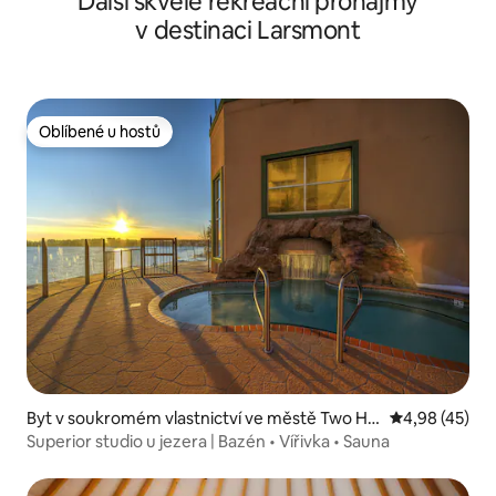
Další skvělé rekreační pronájmy
v destinaci Larsmont
Oblíbené u hostů
Oblíbené u hostů
Byt v soukromém vlastnictví ve městě Two Ha
Průměrné hod
4,98 (45)
rbors
Superior studio u jezera | Bazén • Vířivka • Sauna