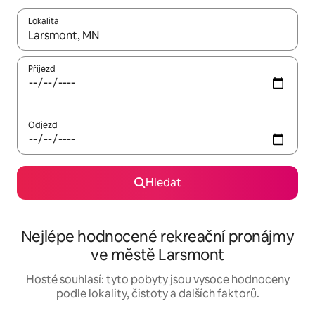
Lokalita
Až budou výsledky k dispozici, můžeš si je procházet pomocí š
Příjezd
Odjezd
Hledat
Nejlépe hodnocené rekreační pronájmy
ve městě Larsmont
Hosté souhlasí: tyto pobyty jsou vysoce hodnoceny
podle lokality, čistoty a dalších faktorů.