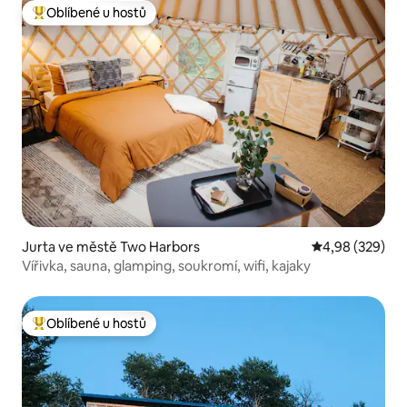
Oblíbené u hostů
Nejlepší v kategorii Oblíbené u hostů
Jurta ve městě Two Harbors
Průměrné hodno
4,98 (329)
Vířivka, sauna, glamping, soukromí, wifi, kajaky
Oblíbené u hostů
Nejlepší v kategorii Oblíbené u hostů