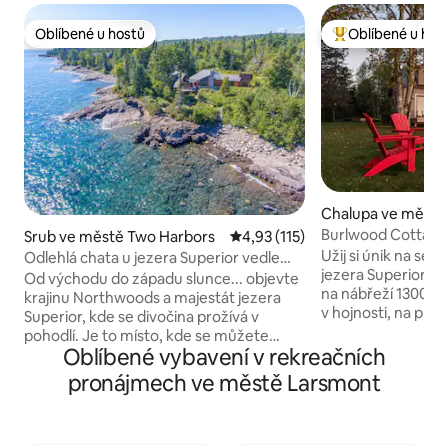
Oblíbené u hostů
Oblíbené u hos
Oblíbené u hostů
Nejlepší v kategor
Chalupa ve městě
ors
Burlwood Cottage 
Srub ve městě Two Harbors
Průměrné hodnocení 4,93 z 5, 
4,93 (115)
Užij si únik na se
Odlehlá chata u jezera Superior vedle
jezera Superior v n
Gooseberry
Od východu do západu slunce... objevte
na nábřeží 1300SF
krajinu Northwoods a majestát jezera
v hojnosti, na ploše
Superior, kde se divočina prožívá v
metrů čtverečních 
pohodlí. Je to místo, kde se můžete
klikatými cestičk
Oblíbené vybavení v rekreačních
odpojit a odpočinout si na našem
stromy a více než
skalnatém pobřeží, zábava pro všechny
pronájmech ve městě Larsmont
Postavena v roce 1
věkové kategorie! Čtěte na slunečné
pečlivě zrekonstru
terase, házejte kamínky do jezera,
aby zdůraznila pův
rozdělte oheň na skalách nebo v krbu,
výjimečné okolí. V