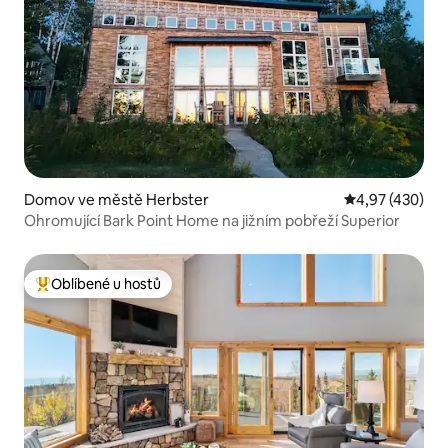
Domov ve městě Herbster
Průměrné hodn
4,97 (430)
Ohromující Bark Point Home na jižním pobřeží Superior
Oblíbené u hostů
Nejlepší v kategorii Oblíbené u hostů