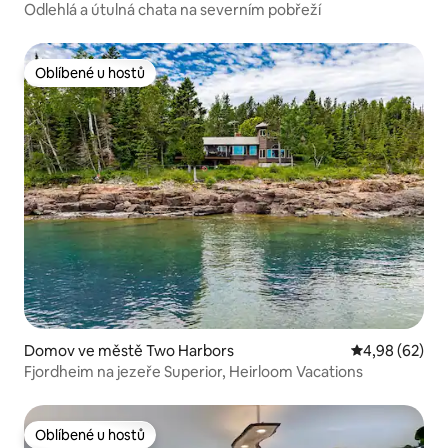
Odlehlá a útulná chata na severním pobřeží
Oblíbené u hostů
Oblíbené u hostů
Domov ve městě Two Harbors
Průměrné hodn
4,98 (62)
Fjordheim na jezeře Superior, Heirloom Vacations
Oblíbené u hostů
Oblíbené u hostů