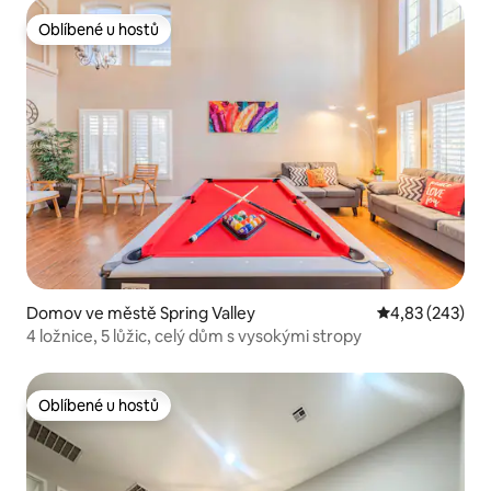
Oblíbené u hostů
Oblíbené u hostů
Domov ve městě Spring Valley
Průměrné hodno
4,83 (243)
4 ložnice, 5 lůžic, celý dům s vysokými stropy
Oblíbené u hostů
Oblíbené u hostů