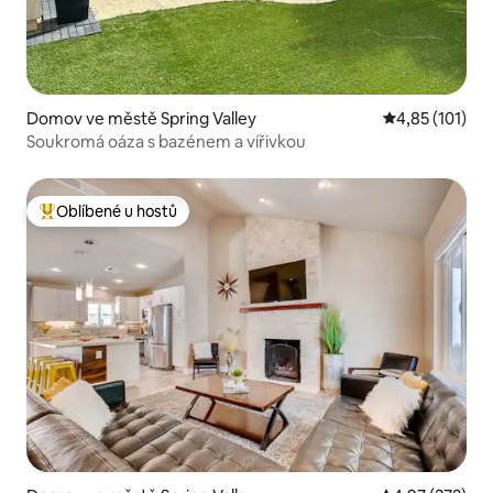
Domov ve městě Spring Valley
Průměrné hodn
4,85 (101)
Soukromá oáza s bazénem a vířivkou
Oblíbené u hostů
Nejlepší v kategorii Oblíbené u hostů