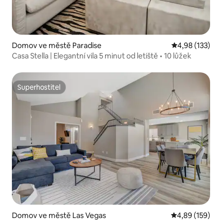
Domov ve městě Paradise
Průměrné hodn
4,98 (133)
Casa Stella | Elegantní vila 5 minut od letiště • 10 lůžek
Superhostitel
Superhostitel
Domov ve městě Las Vegas
Průměrné hodn
4,89 (159)