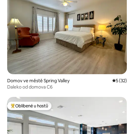
Domov ve městě Spring Valley
Průměrné 
5 (32)
Daleko od domova C6
Oblíbené u hostů
Nejlepší v kategorii Oblíbené u hostů