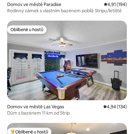
Domov ve městě Paradise
Průměrné hodn
4,91 (194)
Rodinný zámek s vlastním bazénem poblíž Stripu/letiště
Oblíbené u hostů
Oblíbené u hostů
Domov ve městě Las Vegas
Průměrné hodn
4,94 (134)
Dům s bazénem 11 km od Strip
Oblíbené u hostů