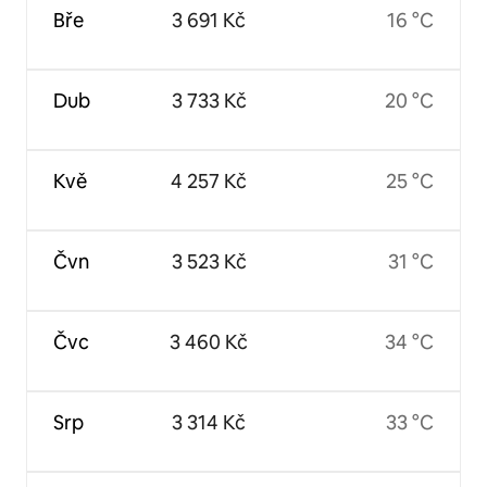
Bře
3 691 Kč
16 °C
Dub
3 733 Kč
20 °C
Kvě
4 257 Kč
25 °C
Čvn
3 523 Kč
31 °C
Čvc
3 460 Kč
34 °C
Srp
3 314 Kč
33 °C