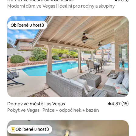
Moderní dům ve Vegas | Ideální pro rodiny a skupiny
Oblíbené u hostů
Oblíbené u hostů
Domov ve městě Las Vegas
Průměrné hod
4,87 (15)
Pobyt ve Vegas | Práce + odpočinek + bazén
Oblíbené u hostů
Nejlepší v kategorii Oblíbené u hostů