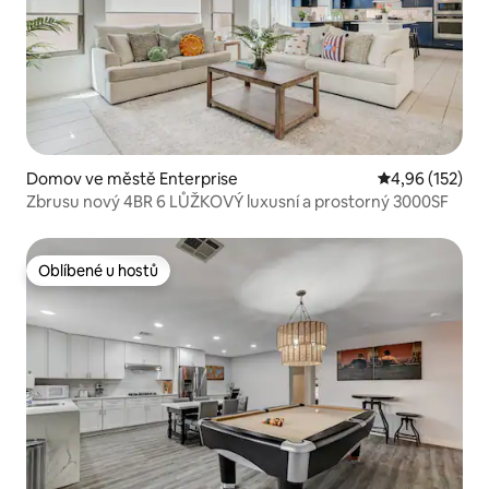
Domov ve městě Enterprise
Průměrné hodn
4,96 (152)
Zbrusu nový 4BR 6 LŮŽKOVÝ luxusní a prostorný 3000SF
Oblíbené u hostů
Oblíbené u hostů