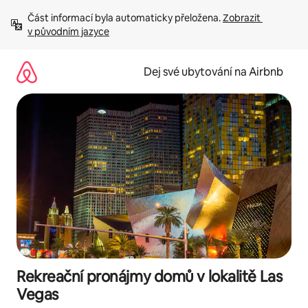
Přeskočit
Část informací byla automaticky přeložena. 
Zobrazit 
na
v původním jazyce
obsah
Dej své ubytování na Airbnb
Rekreační pronájmy domů v lokalitě Las
Vegas