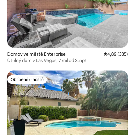
Domov ve městě Enterprise
Průměrné hodno
4,89 (335)
Útulný dům v Las Vegas, 7 mil od Strip!
Oblíbené u hostů
Oblíbené u hostů