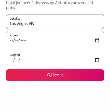
Najdi jedinečné domovy na Airbnb a zarezervuj si
pobyt
Lokalita
Až budou výsledky k dispozici, můžeš si je procházet pomocí š
Příjezd
Odjezd
Hledat