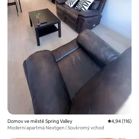
Domov ve městě Spring Valley
Průměrné hodn
4,94 (116)
Moderní apartmá Nextgen | Soukromý vchod