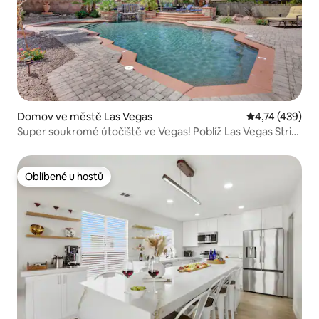
Domov ve městě Las Vegas
Průměrné hodn
4,74 (439)
Super soukromé útočiště ve Vegas! Poblíž Las Vegas Strip!
1)
Oblíbené u hostů
Oblíbené u hostů