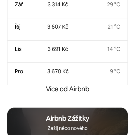
Zář
3 314 Kč
29 °C
Říj
3 607 Kč
21 °C
Lis
3 691 Kč
14 °C
Pro
3 670 Kč
9 °C
Více od Airbnb
Airbnb Zážitky
Zažij něco nového