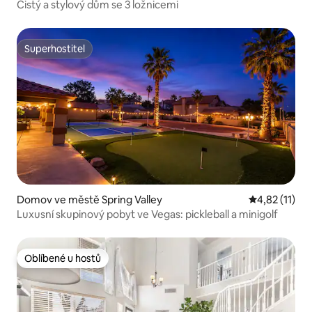
Čistý a stylový dům se 3 ložnicemi
Superhostitel
Superhostitel
Domov ve městě Spring Valley
Průměrné hod
4,82 (11)
Luxusní skupinový pobyt ve Vegas: pickleball a minigolf
Oblíbené u hostů
Oblíbené u hostů