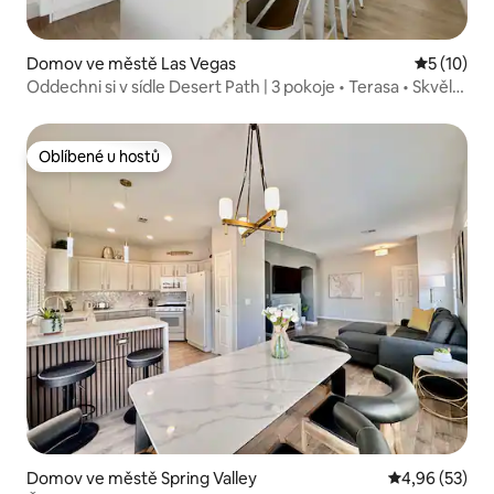
Domov ve městě Las Vegas
Průměrné 
5 (10)
Oddechni si v sídle Desert Path | 3 pokoje • Terasa • Skvělá
lokalita
Oblíbené u hostů
Oblíbené u hostů
Domov ve městě Spring Valley
Průměrné hod
4,96 (53)