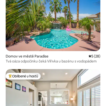
Domov ve městě Paradise
Průměrné 
5 (28)
Tvá oáza odpočinku čeká Vířivka u bazénu s vodopádem
Oblíbené u hostů
Nejlepší v kategorii Oblíbené u hostů