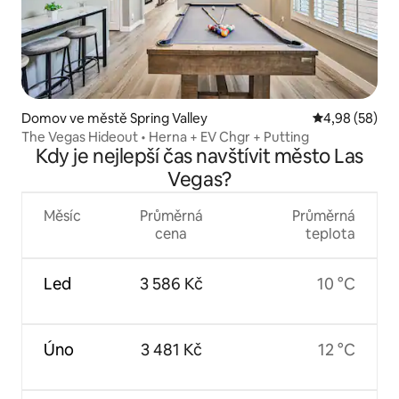
Domov ve městě Spring Valley
Průměrné hodn
4,98 (58)
The Vegas Hideout • Herna + EV Chgr + Putting
Kdy je nejlepší čas navštívit město Las
Vegas?
Měsíc
Průměrná
Průměrná
cena
teplota
Led
3 586 Kč
10 °C
Úno
3 481 Kč
12 °C