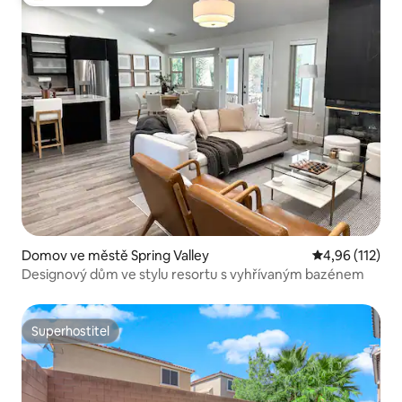
Nejlepší v kategorii Oblíbené u hostů
Domov ve městě Spring Valley
Průměrné hodn
4,96 (112)
Designový dům ve stylu resortu s vyhřívaným bazénem
Superhostitel
Superhostitel