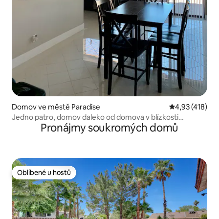
Domov ve městě Paradise
Průměrné hodn
4,93 (418)
Jedno patro, domov daleko od domova v blízkosti
Pronájmy soukromých domů
striptýzu
Oblíbené u hostů
Oblíbené u hostů