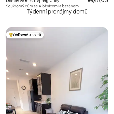
Domov ve městě Spring Valley
Průměrné hodn
4,97 (372)
Soukromý dům se 4 ložnicemi a bazénem
Týdenní pronájmy domů
Oblíbené u hostů
Nejlepší v kategorii Oblíbené u hostů