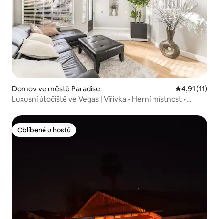
Domov ve městě Paradise
Průměrné hod
4,91 (11)
Luxusní útočiště ve Vegas | Vířivka • Herní místnost •
Posilovna
Oblíbené u hostů
Oblíbené u hostů