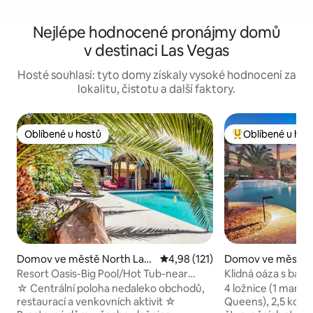
Nejlépe hodnocené pronájmy domů
v destinaci Las Vegas
Hosté souhlasí: tyto domy získaly vysoké hodnocení za
lokalitu, čistotu a další faktory.
Oblíbené u hostů
Oblíbené u hos
Oblíbené u hostů
Nejlepší v kategor
Domov ve městě North Las
Průměrné hodnocení 4,98 z 5, 
4,98 (121)
Domov ve městě 
Vegas
n
Resort Oasis-Big Pool/Hot Tub-near
Klidná oáza s baz
STRIP, Speedway
příplatek) lázně/mi
☆ Centrální poloha nedaleko obchodů,
4 ložnice (1 manže
restaurací a venkovních aktivit ☆
Queens), 2,5 koup