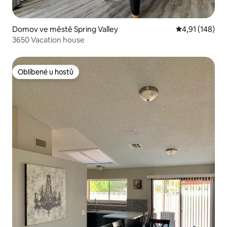
Domov ve městě Spring Valley
Průměrné hodn
4,91 (148)
3650 Vacation house
Oblíbené u hostů
Oblíbené u hostů