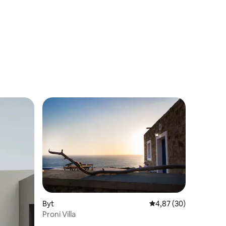
Byt
Průměrné hodnocení 4
4,87 (30)
Proni Villa