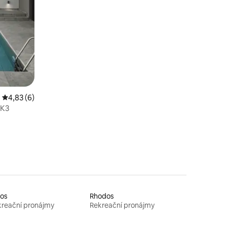
Průměrné hodnocení 4,83 z 5, 6 hodnocení
4,83 (6)
 K3
ros
Rhodos
reační pronájmy
Rekreační pronájmy