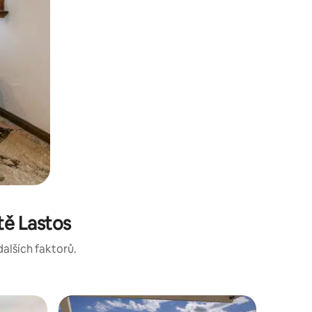
tě Lastos
dalších faktorů.
Vila