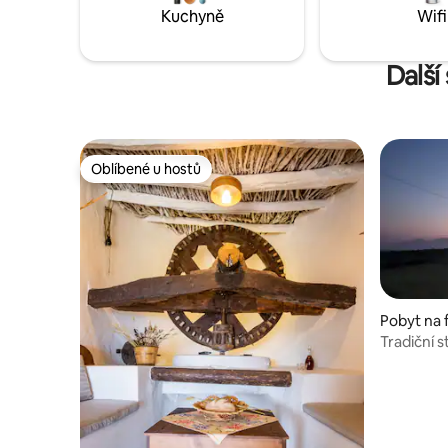
pocházejí z roku 2019, můžeš rezervovat
klidně a o
Kuchyně
Wifi
s lehkostí.
Další
Oblíbené u hostů
Oblíbené u hostů
Pobyt na
Tradiční 
výhled na