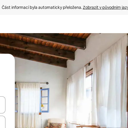
Část informací byla automaticky přeložena. 
Zobrazit v původním jaz
ázet pomocí šipek nahoru a dolů, dotykem nebo přejetím prstem.