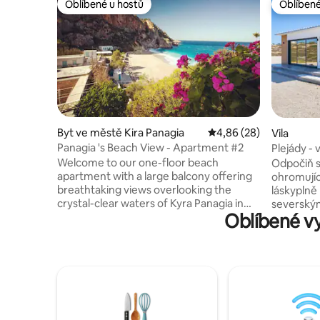
Oblíbené u hostů
Oblíbené
Oblíbené u hostů
Oblíbené
Byt ve městě Kira Panagia
Průměrné hodnocení 4,
4,86 (28)
Vila
Panagia 's Beach View - Apartment #2
Plejády - 
nad moř
Welcome to our one-floor beach
Odpočiň si
apartment with a large balcony offering
ohromující
breathtaking views overlooking the
láskyplně 
crystal-clear waters of Kyra Panagia in
severskými
Oblíbené v
Karpathos. Tento poklidný pobyt je jen
okouzlují
pár kroků od pláže! ** AKTUALIZACE
výhled na
SOUVISEJÍCÍ s COVID-19 **: Poté, co
a hřiště. 
jsme zaznamenali neočekávanou ztrátu
Pigadia a
v rodině, jsme na několik let pozastavili
zvlněnými
přijímání rezervací. Jsme však nadšení,
jeskyně j
že můžeme hosty přivítat zpět, a
obchody, 
chceme tě ujistit, že i když hodnocení
jen několi