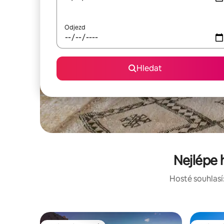
Odjezd
Hledat
Nejlépe 
Hosté souhlasí: