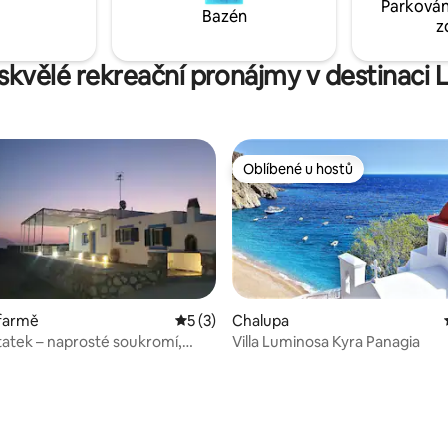
Parkován
dlehlě.
nezapomenutelným zážitkem.
Bazén
z
 skvělé rekreační pronájmy v destinaci 
Oblíbené u hostů
Oblíbené u hostů
 farmě
Průměrné hodnocení 5 z 5, 3 hodnocení
5 (3)
Chalupa
statek – naprosté soukromí,
Villa Luminosa Kyra Panagia
 moře a západ slunce