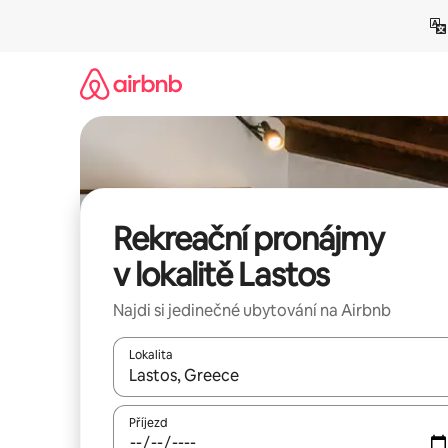
Přeskočit
na
obsah
Rekreační pronájmy
v lokalitě Lastos
Najdi si jedinečné ubytování na Airbnb
Lokalita
Až budou výsledky k dispozici, můžeš si je proch
Příjezd