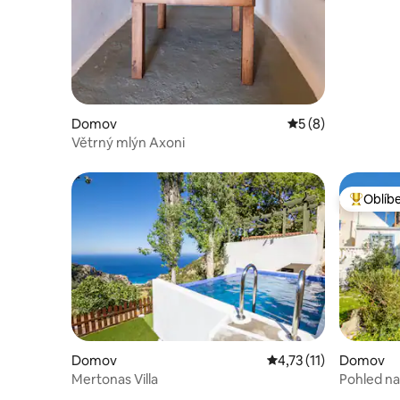
Domov
Průměrné hodnocen
5 (8)
Větrný mlýn Axoni
Oblíb
Nejlepší
Domov
Průměrné hodnocení 4
4,73 (11)
Domov
Mertonas Villa
Pohled na