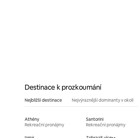
Destinace k prozkoumání
Nejbližší destinace
Nejvýraznější dominanty v okolí
Athény
Santorini
Rekreační pronájmy
Rekreační pronájmy
Izmir
Zobrazit více