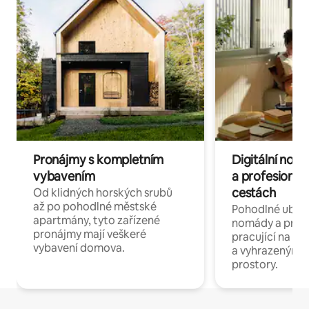
Pronájmy s kompletním
Digitální nom
vybavením
a profesionál
cestách
Od klidných horských srubů
až po pohodlné městské
Pohodlné ubyto
apartmány, tyto zařízené
nomády a profe
pronájmy mají veškeré
pracující na dál
vybavení domova.
a vyhrazenými 
prostory.