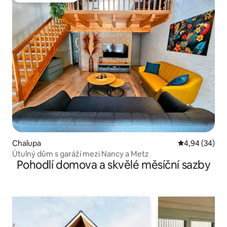
Chalupa
Průměrné hodn
4,94 (34)
Útulný dům s garáží mezi Nancy a Metz
Pohodlí domova a skvělé měsíční sazby