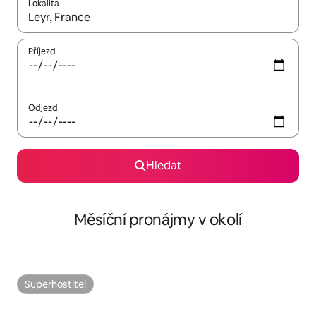
Lokalita
Až budou výsledky k dispozici, můžeš si je procházet pomocí š
Příjezd
Odjezd
Hledat
Měsíční pronájmy v okolí
Superhostitel
Superhostitel