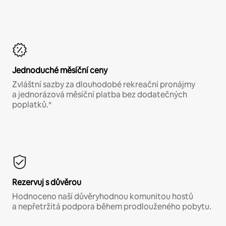
Jednoduché měsíční ceny
Zvláštní sazby za dlouhodobé rekreační pronájmy
a jednorázová měsíční platba bez dodatečných
poplatků.*
Rezervuj s důvěrou
Hodnoceno naší důvěryhodnou komunitou hostů
a nepřetržitá podpora během prodlouženého pobytu.