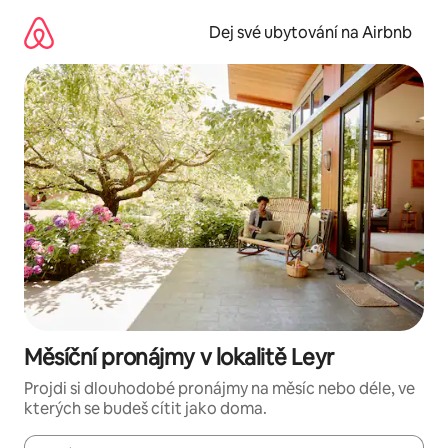
Přeskočit
na
Dej své ubytování na Airbnb
obsah
Měsíční pronájmy v lokalitě Leyr
Projdi si dlouhodobé pronájmy na měsíc nebo déle, ve
kterých se budeš cítit jako doma.