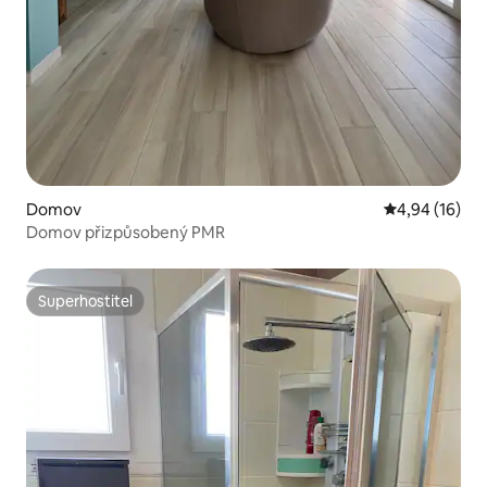
Domov
Průměrné hod
4,94 (16)
Domov přizpůsobený PMR
Superhostitel
Superhostitel