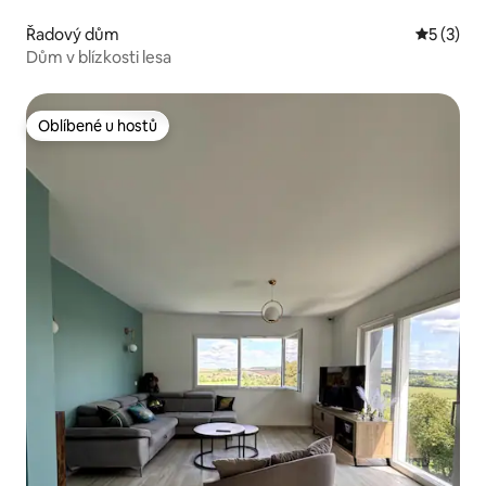
Řadový dům
Průměrné
5 (3)
Dům v blízkosti lesa
Oblíbené u hostů
Oblíbené u hostů