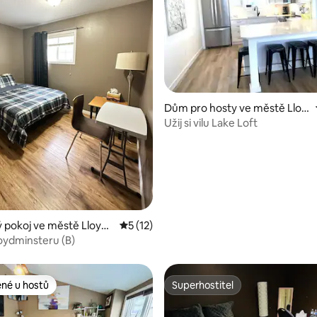
Dům pro hosty ve městě Lloy
dminster
Užij si vilu Lake Loft
,77 z 5, 31 hodnocení
 pokoj ve městě Lloyd
Průměrné hodnocení 5 z 5, 12 hodnocení
5 (12)
loydminsteru (B)
ené u hostů
Superhostitel
 v kategorii Oblíbené u hostů
Superhostitel