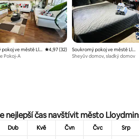
,83 z 5, 52 hodnocení
pokoj ve městě Llo
Průměrné hodnocení 4,97 z 5, 32 hodnocení
4,97 (32)
Soukromý pokoj ve městě Lloy
r
dminster
ce Pokoj-A
Sheyův domov, sladký domov
je nejlepší čas navštívit město Lloydmin
Dub
Kvě
Čvn
Čvc
Srp