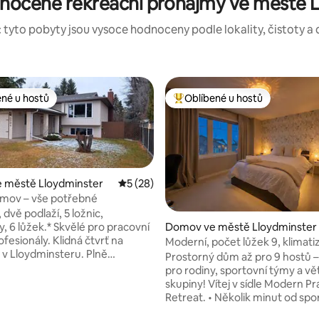
nocené rekreační pronájmy ve městě 
 tyto pobyty jsou vysoce hodnoceny podle lokality, čistoty a 
ené u hostů
Oblíbené u hostů
 v kategorii Oblíbené u hostů
Nejlepší v kategorii Oblíbené u 
 městě Lloydminster
Průměrné hodnocení 5 z 5, 28 hodnocení
5 (28)
omov – vše potřebné
dvě podlaží, 5 ložnic,
, 6 lůžek.* Skvělé pro pracovní
Domov ve městě Lloydminster
fesionály. Klidná čtvrť na
Moderní, počet lůžek 9, klimati
í 5 z 5, 23 hodnocení
 v Lloydminsteru. Plně
vhodné pro rodiny / domácí maz
Prostorný dům až pro 9 hostů – 
 kuchyň s kávovým a teplým
dvorek
pro rodiny, sportovní týmy a vět
 barem, 2 velké televizory,
skupiny! Vítej v sídle Modern Prairie
 Wi-Fi, klimatizace, prvotřídní
Retreat. • Několik minut od sportovního
 ložní prádlo, plně vybavená
centra Servus, centra Cenovus