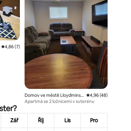
Průměrné hodnocení 4,86 z 5, 7 hodnocení
4,86 (7)
Domov ve městě Lloydminst
Průměrné hodnocení 4
4,96 (48)
er
Apartmá se 2 ložnicemi v suterénu
ster?
Zář
Říj
Lis
Pro