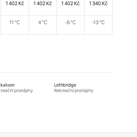
1 402 Kč
1 402 Kč
1 402 Kč
1 340 Kč
11 °C
4 °C
-6 °C
-13 °C
skatoon
Lethbridge
reační pronájmy
Rekreační pronájmy