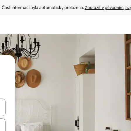
Část informací byla automaticky přeložena. 
Zobrazit v původním jaz
ázet pomocí šipek nahoru a dolů, dotykem nebo přejetím prstem.