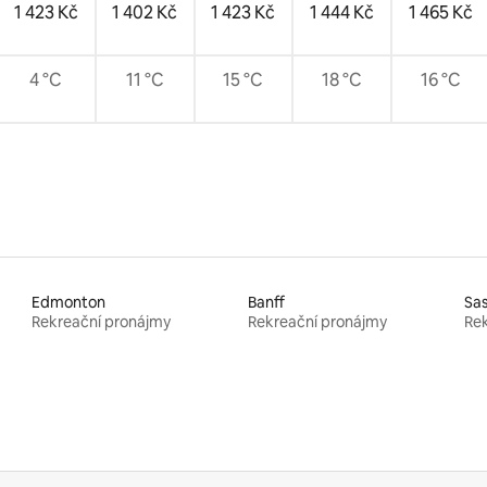
1 423 Kč
1 402 Kč
1 423 Kč
1 444 Kč
1 465 Kč
4 °C
11 °C
15 °C
18 °C
16 °C
Edmonton
Banff
Sa
Rekreační pronájmy
Rekreační pronájmy
Rek