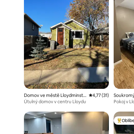
Domov ve městě Lloydminste
Průměrné hodnocení 4
4,77 (31)
Soukromý
r
minster
Útulný domov v centru Lloydu
Pokoj v L
Oblíb
Nejlepší