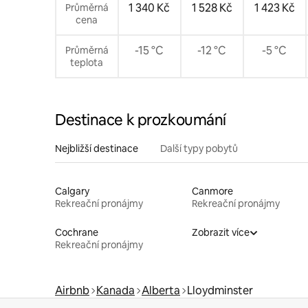
1 340 Kč
1 528 Kč
1 423 Kč
Průměrná
cena
-15 °C
-12 °C
-5 °C
Průměrná
teplota
Destinace k prozkoumání
Nejbližší destinace
Další typy pobytů
Calgary
Canmore
Rekreační pronájmy
Rekreační pronájmy
Cochrane
Zobrazit více
Rekreační pronájmy
Airbnb
Kanada
Alberta
Lloydminster