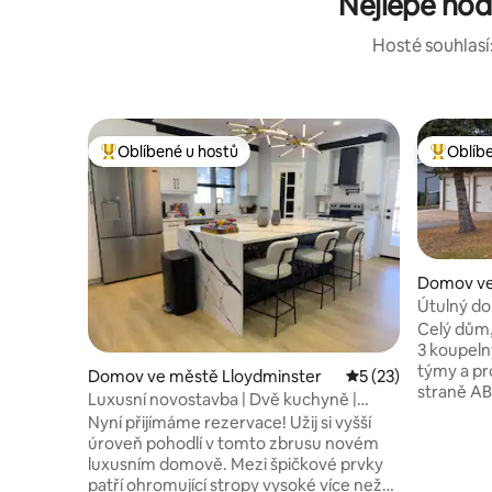
Nejlépe hod
Hosté souhlasí:
Oblíbené u hostů
Oblíb
Nejlepší v kategorii Oblíbené u hostů
Nejlepší
Domov ve
Útulný d
Celý dům, 
3 koupelny
týmy a pro
Domov ve městě Lloydminster
Průměrné hodnocen
5 (23)
straně AB
Luxusní novostavba | Dvě kuchyně |
vybavená
5 ložnic | Garáž
Nyní přijímáme rezervace! Užij si vyšší
nápojovým
úroveň pohodlí v tomto zbrusu novém
neomezená
luxusním domově. Mezi špičkové prvky
postele a
patří ohromující stropy vysoké více než