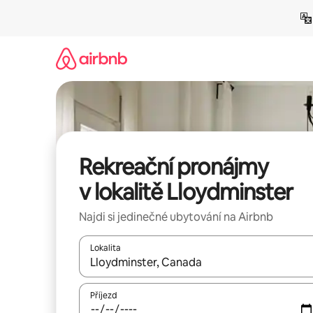
Přeskočit
na
obsah
Rekreační pronájmy
v lokalitě Lloydminster
Najdi si jedinečné ubytování na Airbnb
Lokalita
Až budou výsledky k dispozici, můžeš si je proch
Příjezd