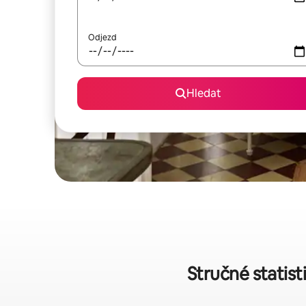
Odjezd
Hledat
Stručné statis