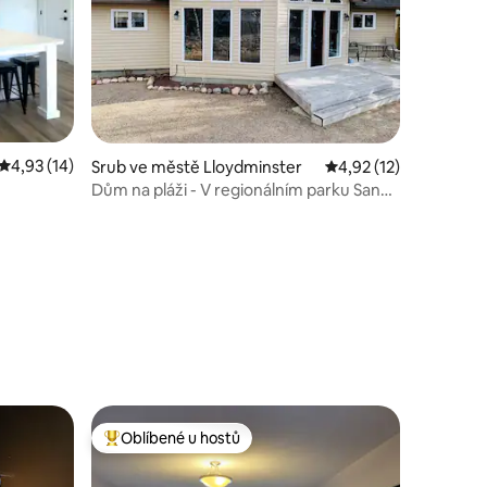
Průměrné hodnocení 4,93 z 5, 14 hodnocení
4,93 (14)
Srub ve městě Lloydminster
Průměrné hodnocení 4
4,92 (12)
Dům na pláži - V regionálním parku Sandy
Beach
Oblíbené u hostů
Nejlepší v kategorii Oblíbené u hostů