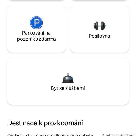
Parkování na
Posilovna
pozemku zdarma
Byt se službami
Destinace k prozkoumání
Oblíbené destinace pro dlouhodobé pobyty
Nejbližší destina