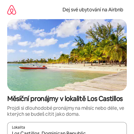
Přeskočit
na
Dej své ubytování na Airbnb
obsah
Měsíční pronájmy v lokalitě Los Castillos
Projdi si dlouhodobé pronájmy na měsíc nebo déle, ve
kterých se budeš cítit jako doma.
Lokalita
Až budou výsledky k dispozici, můžeš si je procházet pomocí š