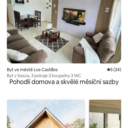
Byt ve městě Los Castillos
Průměrné 
5 (24)
Byt v Sosúa, 3 pokoje 2 koupelny 3 WC
Pohodlí domova a skvělé měsíční sazby