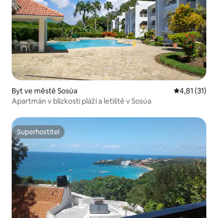
Byt ve městě Sosúa
Průměrné hod
4,81 (31)
Apartmán v blízkosti pláží a letiště v Sosúa
Superhostitel
Superhostitel