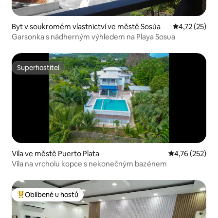
Byt v soukromém vlastnictví ve městě Sosúa
Průměrné hod
4,72 (25)
Garsonka s nádherným výhledem na Playa Sosua
Superhostitel
Superhostitel
Vila ve městě Puerto Plata
Průměrné hodn
4,76 (252)
Vila na vrcholu kopce s nekonečným bazénem
Oblíbené u hostů
Nejlepší v kategorii Oblíbené u hostů