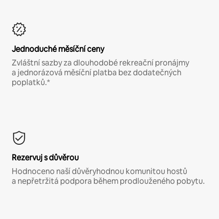
Jednoduché měsíční ceny
Zvláštní sazby za dlouhodobé rekreační pronájmy
a jednorázová měsíční platba bez dodatečných
poplatků.*
Rezervuj s důvěrou
Hodnoceno naší důvěryhodnou komunitou hostů
a nepřetržitá podpora během prodlouženého pobytu.