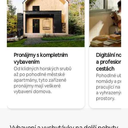
Pronájmy s kompletním
Digitální nom
vybavením
a profesionál
cestách
Od klidných horských srubů
až po pohodlné městské
Pohodlné ubyto
apartmány, tyto zařízené
nomády a profe
pronájmy mají veškeré
pracující na dál
vybavení domova.
a vyhrazenými 
prostory.
Vybavení a vychytávky na delší pobyty