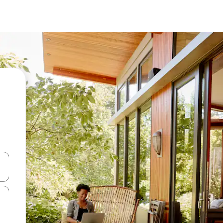
ázet pomocí šipek nahoru a dolů, dotykem nebo přejetím prstem.