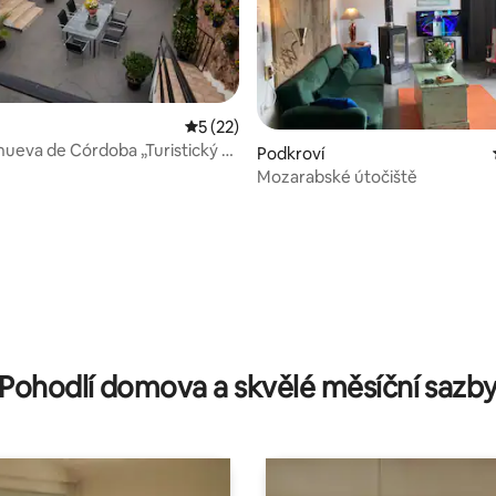
Průměrné hodnocení 5 z 5, 22 hodnocení
5 (22)
anueva de Córdoba „Turistický a
Podkroví
Mozarabské útočiště
í 5 z 5, 31 hodnocení
Pohodlí domova a skvělé měsíční sazb