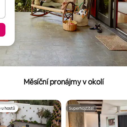
Měsíční pronájmy v okolí
 u hostů
Superhostitel
 u hostů
Superhostitel