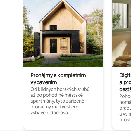
Pronájmy s kompletním
Digi
vybavením
a pr
cest
Od klidných horských srubů
až po pohodlné městské
Pohod
apartmány, tyto zařízené
nomád
pronájmy mají veškeré
pracu
vybavení domova.
a vyh
prost