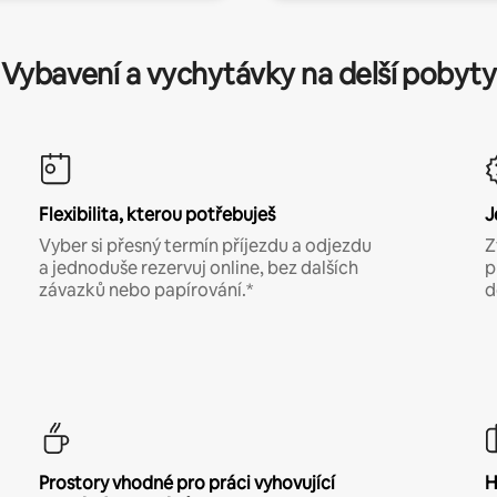
Vybavení a vychytávky na delší pobyty
Flexibilita, kterou potřebuješ
J
Vyber si přesný termín příjezdu a odjezdu
Z
a jednoduše rezervuj online, bez dalších
p
závazků nebo papírování.*
d
Prostory vhodné pro práci vyhovující
H