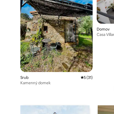
Domov
Casa Vill
relaxační“
Srub
Průměrné hodnocen
5 (31)
Kamenný domek