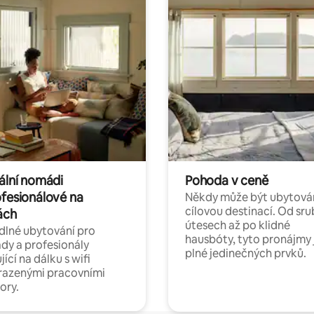
tální nomádi
Pohoda v ceně
ofesionálové na
Někdy může být ubytová
cílovou destinací. Od sru
ách
útesech až po klidné
lné ubytování pro
hausbóty, tyto pronájmy 
y a profesionály
plné jedinečných prvků.
jící na dálku s wifi
razenými pracovními
ory.