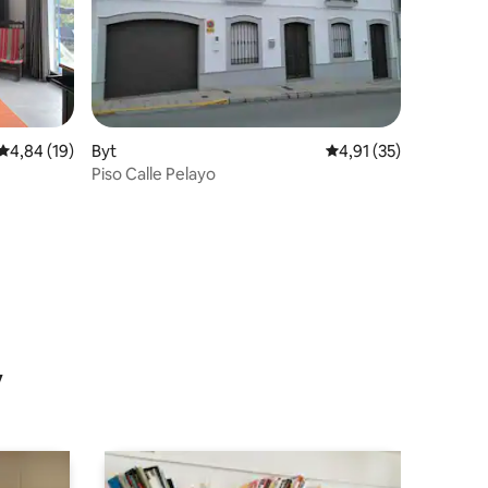
Průměrné hodnocení 4,84 z 5, 19 hodnocení
4,84 (19)
Byt
Průměrné hodnocení 4
4,91 (35)
Piso Calle Pelayo
y