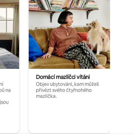
Domácí mazlíčci vítáni
ní
Objev ubytování, kam můžeš
bů na
přivézt svého čtyřnohého
mazlíčka.
jsou