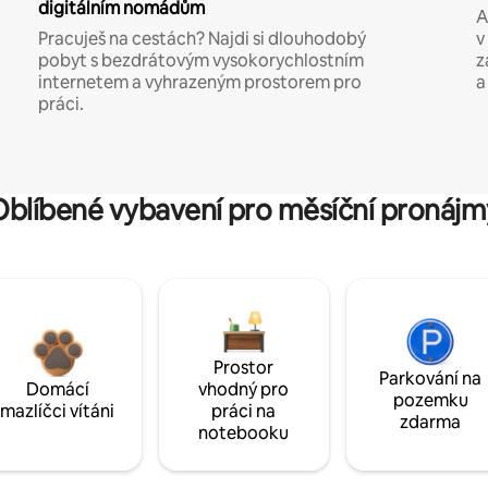
digitálním nomádům
A
Pracuješ na cestách? Najdi si dlouhodobý
v
pobyt s bezdrátovým vysokorychlostním
z
internetem a vyhrazeným prostorem pro
a
práci.
Oblíbené vybavení pro měsíční pronájm
Prostor
Parkování na
Domácí
vhodný pro
pozemku
mazlíčci vítáni
práci na
zdarma
notebooku