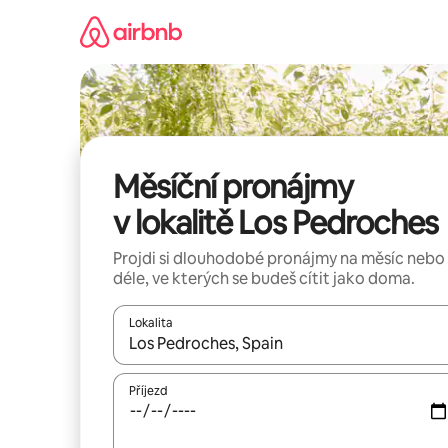
Přeskočit
na
obsah
Měsíční pronájmy
v lokalitě Los Pedroches
Projdi si dlouhodobé pronájmy na měsíc nebo
déle, ve kterých se budeš cítit jako doma.
Lokalita
Až budou výsledky k dispozici, můžeš si je proch
Příjezd