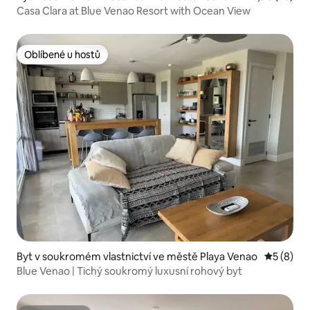
obas del Venado
Casa Clara at Blue Venao Resort with Ocean View
Oblíbené u hostů
Oblíbené u hostů
Byt v soukromém vlastnictví ve městě Playa Venao
Průměrné
5 (8)
Blue Venao | Tichý soukromý luxusní rohový byt