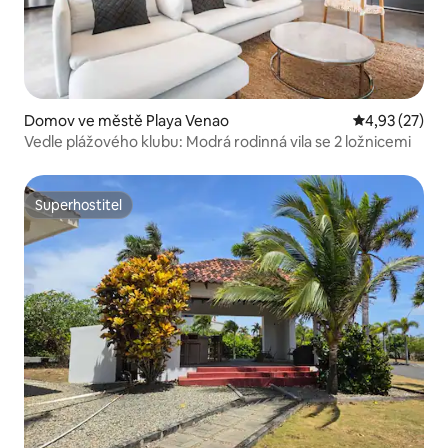
Domov ve městě Playa Venao
Průměrné hod
4,93 (27)
Vedle plážového klubu: Modrá rodinná vila se 2 ložnicemi
Superhostitel
Superhostitel