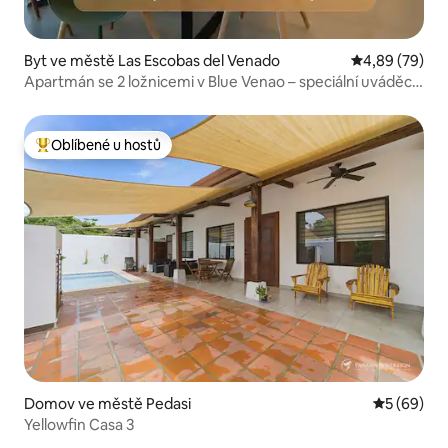
Byt ve městě Las Escobas del Venado
Průměrné hodn
4,89 (79)
Apartmán se 2 ložnicemi v Blue Venao – speciální uváděcí
cena!
Oblíbené u hostů
Nejlepší v kategorii Oblíbené u hostů
Domov ve městě Pedasi
Průměrné h
5 (69)
Yellowfin Casa 3