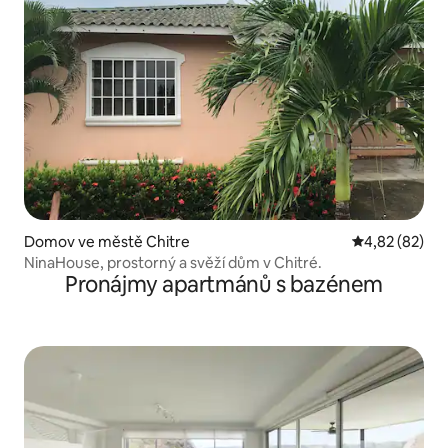
Domov ve městě Chitre
Průměrné hod
4,82 (82)
NinaHouse, prostorný a svěží dům v Chitré.
Pronájmy apartmánů s bazénem