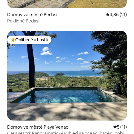
Domov ve městě Pedasi
Průměrné hod
4,86 (21)
Poklidné Pedasi
Oblíbené u hostů
Nejlepší v kategorii Oblíbené u hostů
Domov ve městě Playa Venao
Průměrné 
5 (11)
Casa Maitri: Panoramatický výhled na oceán, bazén, poblíž