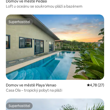
Domov ve městě Pedasí
Loft u oceánu se soukromou pláží a bazénem
Superhostitel
Superhostitel
Domov ve městě Playa Venao
Průměrné hod
4,78 (27)
Casa Ola – tropický pobyt na pláži
Superhostitel
Superhostitel