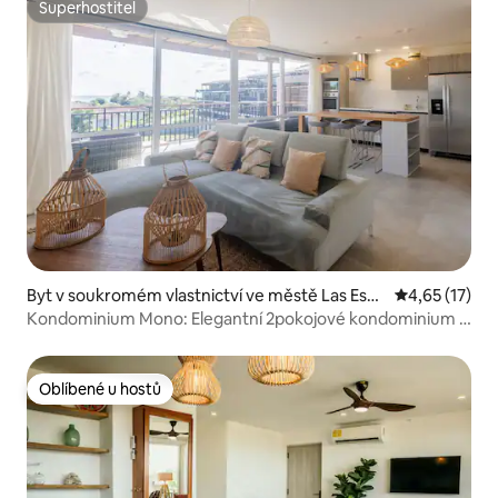
Superhostitel
Superhostitel
Byt v soukromém vlastnictví ve městě Las Esco
Průměrné hod
4,65 (17)
bas del Venado
Kondominium Mono: Elegantní 2pokojové kondominium -
Blue Playa Venao
Oblíbené u hostů
Oblíbené u hostů