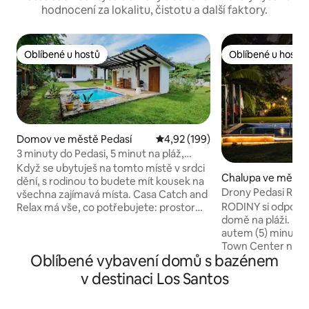
hodnocení za lokalitu, čistotu a další faktory.
Oblíbené u hostů
Oblíbené u hostů
Oblíbené u hostů
Oblíbené u hostů
Domov ve městě Pedasí
Průměrné hodnocení 4,92 z 5, 
4,92 (199)
3 minuty do Pedasi, 5 minut na pláž,
soukromý bazén!
Když se ubytuješ na tomto místě v srdci
Chalupa ve městě
dění, s rodinou to budete mít kousek na
Drony Pedasi Ranc
všechna zajímavá místa. Casa Catch and
Fest Rybaření
RODINY si odpoči
Relax má vše, co potřebujete: prostor
domě na pláži. Restaurace v okolí nebo
pro 6 osob a oplocený dvůr pro vašeho
autem (5) minut do
psa! Vyhledejte nás online, Casa Catch
Town Center nebo Děti mohou b
and Relax Budeš milovat – Přístup na pláž
Oblíbené vybavení domů s bazénem
drženy v blízkosti,
je jen krátkou jízdu nebo procházku (3
nachází v blízkosti
minuty jízdy, 10 minut chůze) – Centrální
v destinaci Los Santos
a Disney kanálem 
poloha vzhledem k městu a místním
pokoji . Dvě další ložnice se dvěma
restauracím – Soukromé, oplocené