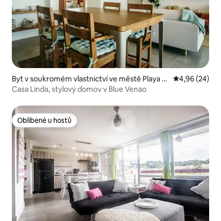
Byt v soukromém vlastnictví ve městě Playa V
Průměrné hodn
4,96 (24)
enao
Casa Linda, stylový domov v Blue Venao
Oblíbené u hostů
Oblíbené u hostů