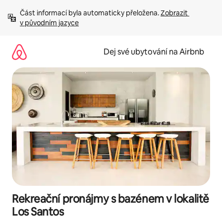
Přeskočit
Část informací byla automaticky přeložena. 
Zobrazit 
na
v původním jazyce
obsah
Dej své ubytování na Airbnb
Rekreační pronájmy s bazénem v lokalitě
Los Santos