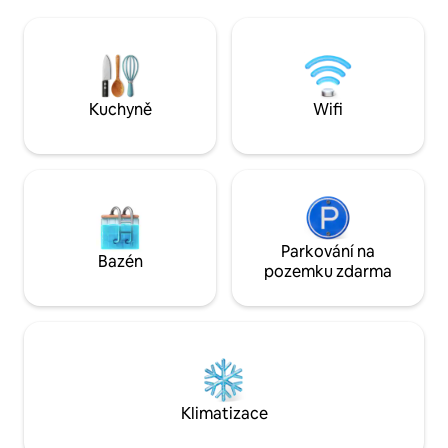
manželskými post
venkovní prostory s bazénem - Chladné
s koupelnou a skř
dny a noci s klimatizací v každém pokoji -
a jídelna s relaxa
Plně vybavená kuchyně a spousta místa
oceán a divočinu. Zeptej se nás na výlety
na spaní - Wifi
na Isla Iguana, ryb
na koni.
Kuchyně
Wifi
Parkování na
Bazén
pozemku zdarma
Klimatizace