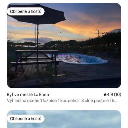
Oblíbené u hostů
Oblíbené u hostů
Byt ve městě La Enea
Průměrné ho
4,9 (10)
Výhled na oceán 1 ložnice 1 koupelna | 3 plné postele | 6
lůžek
Oblíbené u hostů
Oblíbené u hostů