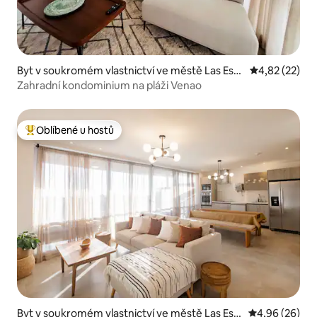
Byt v soukromém vlastnictví ve městě Las Esc
Průměrné hod
4,82 (22)
obas del Venado
Zahradní kondominium na pláži Venao
Oblíbené u hostů
Nejlepší v kategorii Oblíbené u hostů
Byt v soukromém vlastnictví ve městě Las Esc
Průměrné hodn
4,96 (26)