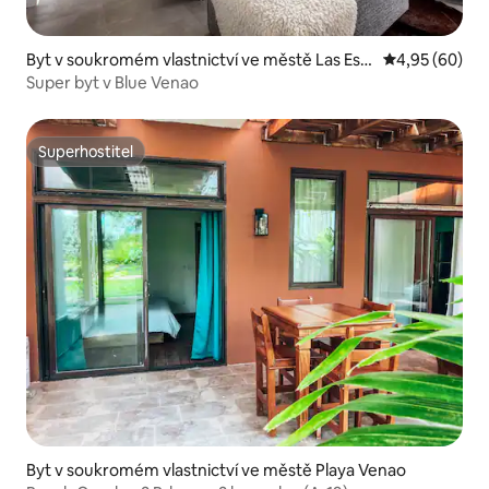
Byt v soukromém vlastnictví ve městě Las Esc
Průměrné hodn
4,95 (60)
obas del Venado
Super byt v Blue Venao
Superhostitel
Superhostitel
Byt v soukromém vlastnictví ve městě Playa Venao