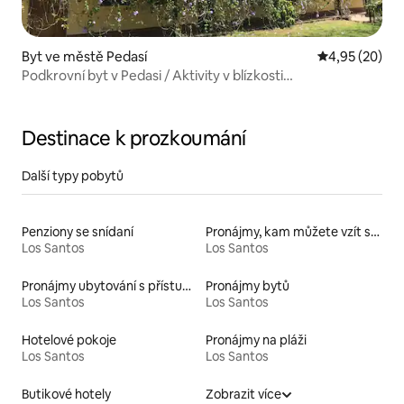
Byt ve městě Pedasí
Průměrné hod
4,95 (20)
Podkrovní byt v Pedasi / Aktivity v blízkosti
města / Bazén / Klimatizace
Destinace k prozkoumání
Další typy pobytů
Penziony se snídaní
Pronájmy, kam můžete vzít své domácí mazlíčky
Los Santos
Los Santos
Pronájmy ubytování s přístupem na pláž
Pronájmy bytů
Los Santos
Los Santos
Hotelové pokoje
Pronájmy na pláži
Los Santos
Los Santos
Butikové hotely
Zobrazit více