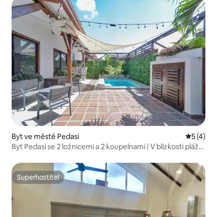
Byt ve městě Pedasi
Průměrné
5 (4)
Byt Pedasi se 2 ložnicemi a 2 koupelnami | V blízkosti pláže
a města
Superhostitel
Superhostitel