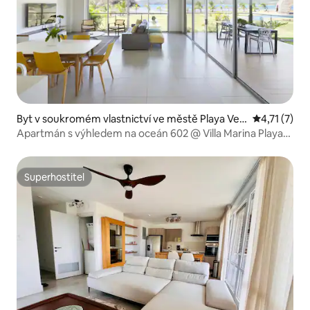
Byt v soukromém vlastnictví ve městě Playa Ven
Průměrné ho
4,71 (7)
ao
Apartmán s výhledem na oceán 602 @ Villa Marina Playa
Venao
Superhostitel
Superhostitel