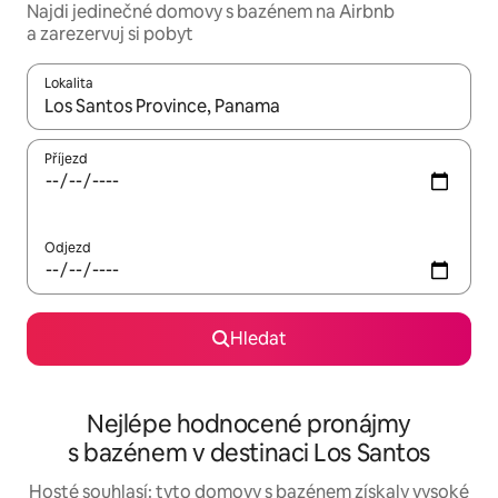
Najdi jedinečné domovy s bazénem na Airbnb
a zarezervuj si pobyt
Lokalita
Až budou výsledky k dispozici, můžeš si je procházet pomocí š
Příjezd
Odjezd
Hledat
Nejlépe hodnocené pronájmy
s bazénem v destinaci Los Santos
Hosté souhlasí: tyto domovy s bazénem získaly vysoké