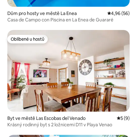
Dům pro hosty ve městě La Enea
Průměrné hodn
4,96 (56)
Casa de Campo con Piscina en La Enea de Guararé
Oblíbené u hostů
Oblíbené u hostů
Byt ve městě Las Escobas del Venado
Průměrné
5 (9)
Krásný rodinný byt s 2 ložnicemi D11 v Playa Venao