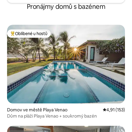
Pronájmy domů s bazénem
Oblíbené u hostů
Nejlepší v kategorii Oblíbené u hostů
Domov ve městě Playa Venao
Průměrné hodn
4,91 (153)
Dům na pláži Playa Venao + soukromý bazén