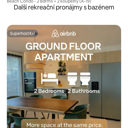
Beach Condo - 2 Bdrms + 2 koupelny (A-19)
Další rekreační pronájmy s bazénem
Superhostitel
Superhostitel