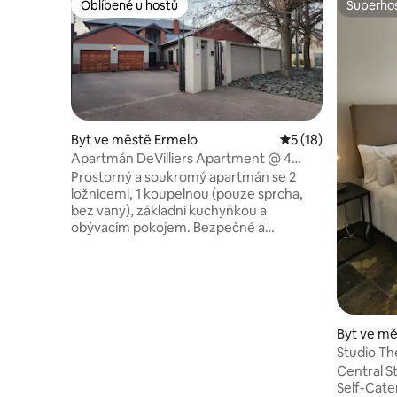
Oblíbené u hostů
Superhos
Oblíbené u hostů
Superhos
Byt ve městě Ermelo
Průměrné hodnocen
5 (18)
Apartmán DeVilliers Apartment @ 4
Bosman van Heerden
Prostorný a soukromý apartmán se 2
ložnicemi, 1 koupelnou (pouze sprcha,
bez vany), základní kuchyňkou a
obývacím pokojem. Bezpečné a
spolehlivé parkování za dálkově
ovládanou bránou. Apartmán se nachází
v blízkosti Ls JJ van der Merwe a Ermelo
Hoërskool. Ermelo je také ideální pro
ubytování hostů na svatbách a dalších
akcích, je to nejbližší město k místům
Byt ve mě
konání svateb, jako jsou Smithsfield,
Studio The
Florence Wedding Venue, Perdekraal
Central S
Wedding Venue. Ermelo má skvělé
Self-Caterin
restaurace a 24hodinové drive-thru s