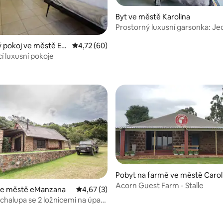
Byt ve městě Karolina
Prostorný luxusní garsonka: Je
Carolina
 pokoj ve městě Er
Průměrné hodnocení 4,72 z 5, 60 hodnocení
4,72 (60)
í luxusní pokoje
,83 z 5, 18 hodnocení
Pobyt na farmě ve městě Carol
a
Acorn Guest Farm - Stalle
ve městě eManzana
Průměrné hodnocení 4,67 z 5, 3 hodnocení
4,67 (3)
 chalupa se 2 ložnicemi na úpatí