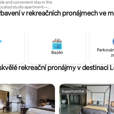
le and convenient stay in this
 located studio apartment—
bavení v rekreačních pronájmech ve m
ouples or solo travelers This
ing studio offers a cozy
rea, a functional kitchenette,
thing you need for a stress-
 Whether you’re visiting for
quick getaway, you’ll have a
well-equipped space to unwind.
tral location with easy access
Parkován
 restaurants, and main routes.
Bazén
z
 skvělé rekreační pronájmy v destinaci L
Superhostitel
Superhostitel