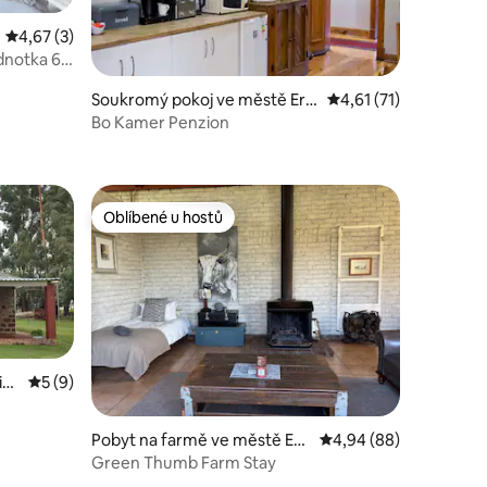
Průměrné hodnocení 4,67 z 5, 3 hodnocení
4,67 (3)
dnotka 6,
Soukromý pokoj ve městě Er
Průměrné hodnocení 4
4,61 (71)
melo
Bo Kamer Penzion
Oblíbené u hostů
Oblíbené u hostů
in
Průměrné hodnocení 5 z 5, 9 hodnocení
5 (9)
Pobyt na farmě ve městě Er
Průměrné hodnocení 4
4,94 (88)
melo
Green Thumb Farm Stay