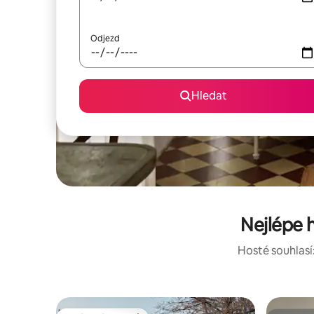
Odjezd
Hledat
Nejlépe 
Hosté souhlasí: