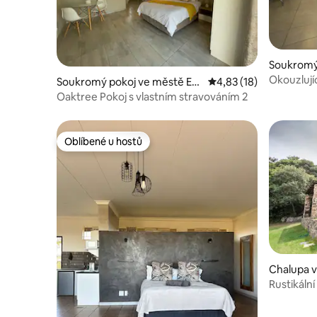
Soukromý
melo
Okouzlujíc
Soukromý pokoj ve městě Er
Průměrné hodnocení 4
4,83 (18)
melo
Oaktree Pokoj s vlastním stravováním 2
Oblíbené u hostů
Oblíbené u hostů
Chalupa 
Rustikální
kopce...