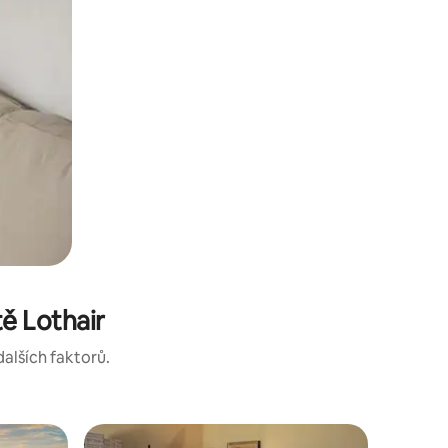
ě Lothair
dalších faktorů.
Srub ve 