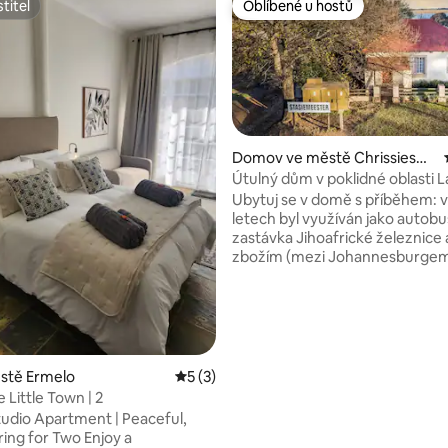
titel
Oblíbené u hostů
titel
Oblíbené u hostů
í 5 z 5, 18 hodnocení
Domov ve městě Chrissiesm
eer
Útulný dům v poklidné oblasti 
District
Ubytuj se v domě s příběhem: v
letech byl využíván jako autob
zastávka Jihoafrické železnice
zbožím (mezi Johannesburgem
Svazijskem) a byl obsazen maji
nádraží. Později byl zrekonstru
stylově zařízený. Dům pojme še
které se skládají ze dvou ložnic 
manželskou postelí a dvoulůž
pokoje se dvěma samostatným
stě Ermelo
Průměrné hodnocení 5 z 5, 3 hodnocení
5 (3)
koupelnami a také obývacím p
 Little Town | 2
krbem, plně vybavenou kuchyn
tudio Apartment | Peaceful,
venkovním braai. Užij si soukro
g for Two Enjoy a
celý dům jen pro sebe.