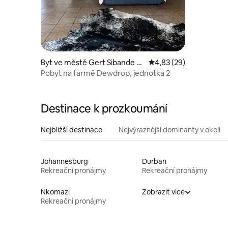
Byt ve městě Gert Sibande Di
Průměrné hodnocení 4,
4,83 (29)
strict Municipality
Pobyt na farmě Dewdrop, jednotka 2
Destinace k prozkoumání
Nejbližší destinace
Nejvýraznější dominanty v okolí
Johannesburg
Durban
Rekreační pronájmy
Rekreační pronájmy
Nkomazi
Zobrazit více
Rekreační pronájmy