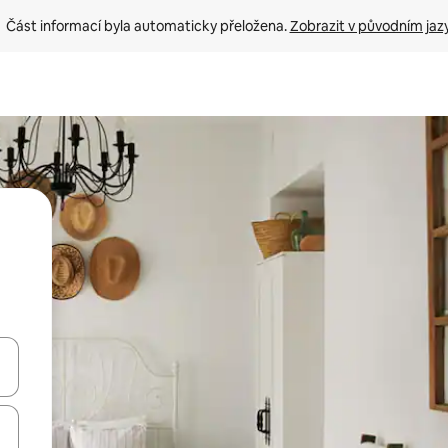
Část informací byla automaticky přeložena. 
Zobrazit v původním jaz
ázet pomocí šipek nahoru a dolů, dotykem nebo přejetím prstem.