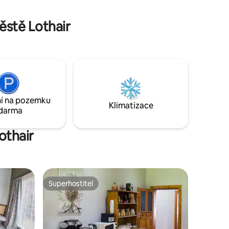
39 030 E30 30 836.
ěstě Lothair
í na pozemku
Klimatizace
darma
othair
Superhostitel
Superhostitel