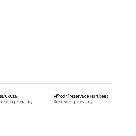
aDukuza
Přírodní rezervace Hartbeespoort Dam
reační pronájmy
Rekreační pronájmy