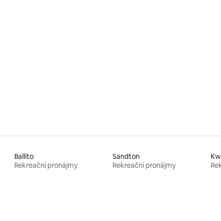
83 z 5, 29 hodnocení
Ballito
Sandton
Kw
Rekreační pronájmy
Rekreační pronájmy
Rek