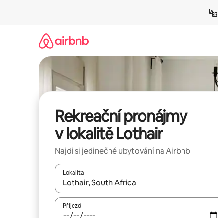
Přeskočit
na
obsah
Rekreační pronájmy
v lokalitě Lothair
Najdi si jedinečné ubytování na Airbnb
Lokalita
Až budou výsledky k dispozici, můžeš si je proch
Příjezd