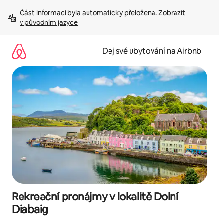
Přeskočit
Část informací byla automaticky přeložena. 
Zobrazit 
na
v původním jazyce
obsah
Dej své ubytování na Airbnb
Rekreační pronájmy v lokalitě Dolní
Diabaig