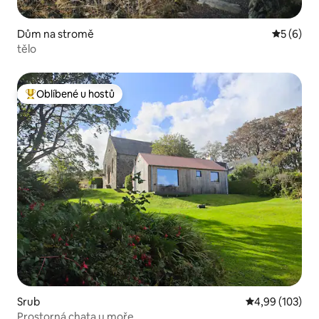
Dům na stromě
Průměrné
5 (6)
tělo
Oblíbené u hostů
Nejlepší v kategorii Oblíbené u hostů
Srub
Průměrné hodn
4,99 (103)
Prostorná chata u moře