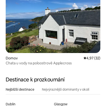
Domov
Průměrné hod
4,97 (32)
Chata u vody na poloostrově Applecross
Destinace k prozkoumání
Nejbližší destinace
Nejvýraznější dominanty v okolí
Dublin
Glasgow