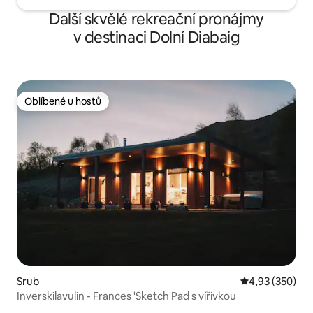
Další skvělé rekreační pronájmy
v destinaci Dolní Diabaig
Oblíbené u hostů
Oblíbené u hostů
Srub
Průměrné hodno
4,93 (350)
Inverskilavulin - Frances 'Sketch Pad s vířivkou