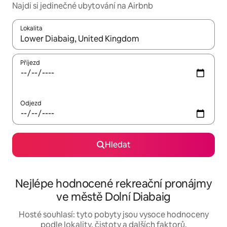
Najdi si jedinečné ubytování na Airbnb
Lokalita
Až budou výsledky k dispozici, můžeš si je procházet pomocí š
Příjezd
Odjezd
Hledat
Nejlépe hodnocené rekreační pronájmy
ve městě Dolní Diabaig
Hosté souhlasí: tyto pobyty jsou vysoce hodnoceny
podle lokality, čistoty a dalších faktorů.