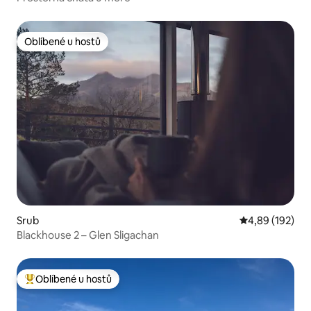
Oblíbené u hostů
Oblíbené u hostů
Srub
Průměrné hodn
4,89 (192)
Blackhouse 2 – Glen Sligachan
Oblíbené u hostů
Nejlepší v kategorii Oblíbené u hostů