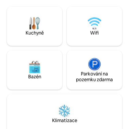
vstupu do Windwords lidé často
sledování mořských
komentují, že mají pocit, že vstupují na
západů slunce. Kou
palubu lodi! Každá ložnice má nádherný
výhled na moře z pohodlí vaší postele.
Jedinečná vyvýšená poloha, velmi
soukromá. Celoroční slunečné počasí.
Kuchyně
Wifi
Parkování na
Bazén
pozemku zdarma
Klimatizace