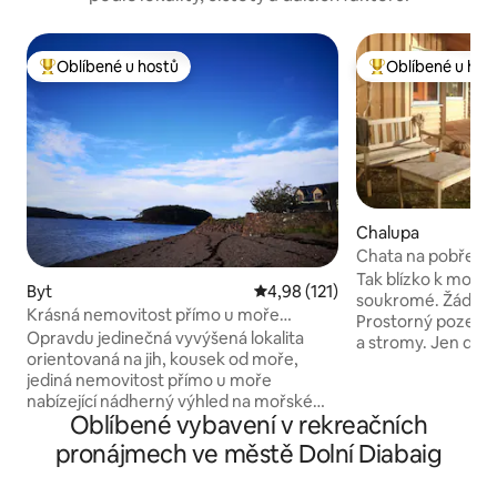
Oblíbené u hostů
Oblíbené u hos
Nejlepší v kategorii Oblíbené u hostů
Nejlepší v kategor
Chalupa
Chata na pobřeží,
výhledy.
Tak blízko k moři, j
Byt
Průměrné hodnocení 4,98 z 5, 
4,98 (121)
soukromé. Žádná 
Krásná nemovitost přímo u moře
Prostorný pozem
Shieldaig
Opravdu jedinečná vyvýšená lokalita
a stromy. Jen dvě 
orientovaná na jih, kousek od moře,
dvoulůžková a jed
jediná nemovitost přímo u moře
lůžky). Fantastická
nabízející nádherný výhled na mořské
obývací pokoj se 
Oblíbené vybavení v rekreačních
jezero na jih i na západ pro sledování
sluneční světlo a 
mořského života, sviňuch a delfínů,
dřevo. Nachází se
pronájmech ve městě Dolní Diabaig
které jsou z tohoto rohu pravidelně
vesnice v pěší vzd
vídány, stejně jako tuleni a vydry. Při
restaurací a obcho