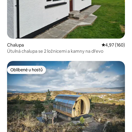
Chalupa
Průměrné hodn
4,97 (160)
Útulná chalupa se 2 ložnicemi a kamny na dřevo
Oblíbené u hostů
Oblíbené u hostů