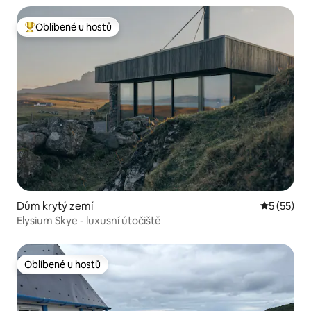
Oblíbené u hostů
Nejlepší v kategorii Oblíbené u hostů
Dům krytý zemí
Průměrné 
5 (55)
Elysium Skye - luxusní útočiště
Oblíbené u hostů
Oblíbené u hostů