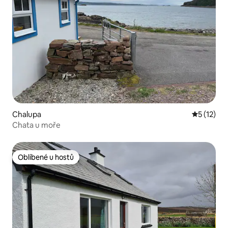
Chalupa
Průměrné 
5 (12)
Chata u moře
Oblíbené u hostů
Oblíbené u hostů