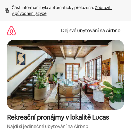
Přeskočit
Část informací byla automaticky přeložena. 
Zobrazit 
na
v původním jazyce
obsah
Dej své ubytování na Airbnb
Rekreační pronájmy v lokalitě Lucas
Najdi si jedinečné ubytování na Airbnb