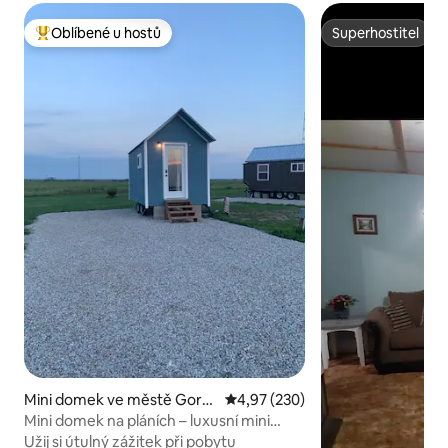
Oblíbené u hostů
Superhostitel
Nejlepší v kategorii Oblíbené u hostů
Superhostitel
Mini domek ve městě Gorh
Průměrné hodnocení 4,97 z 5, 2
4,97 (230)
am
Mini domek na pláních – luxusní mini
domek
Užij si útulný zážitek při pobytu