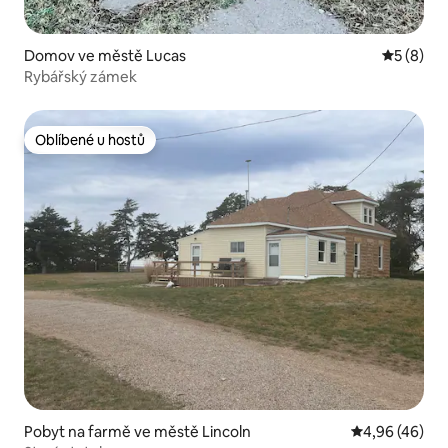
Domov ve městě Lucas
Průměrné
5 (8)
Rybářský zámek
Oblíbené u hostů
Oblíbené u hostů
Pobyt na farmě ve městě Lincoln
Průměrné hod
4,96 (46)