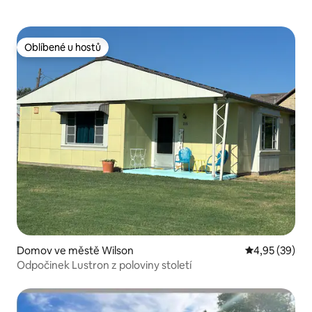
Oblíbené u hostů
Oblíbené u hostů
Domov ve městě Wilson
Průměrné hod
4,95 (39)
Odpočinek Lustron z poloviny století