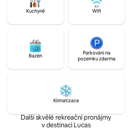
uměleckých atrakc
Letos na jaře přib
Kuchyně
Wifi
Parkování na
Bazén
pozemku zdarma
Klimatizace
Další skvělé rekreační pronájmy
v destinaci Lucas