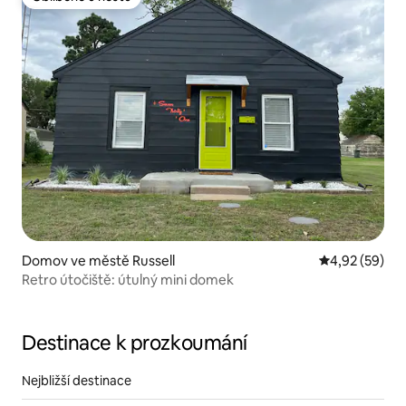
Oblíbené u hostů
Domov ve městě Russell
Průměrné hod
4,92 (59)
Retro útočiště: útulný mini domek
Destinace k prozkoumání
Nejbližší destinace