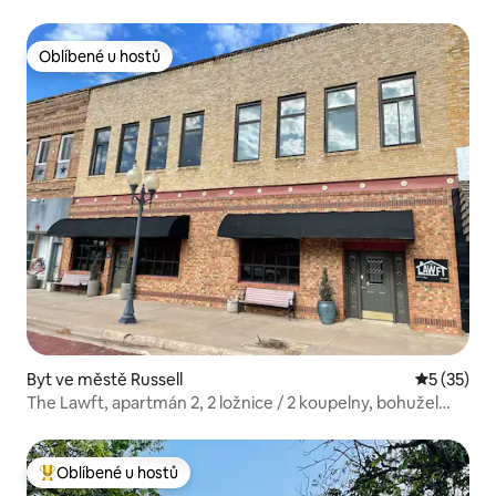
Oblíbené u hostů
Oblíbené u hostů
Byt ve městě Russell
Průměrné 
5 (35)
The Lawft, apartmán 2, 2 ložnice / 2 koupelny, bohužel
bez domácích mazlíčků
Oblíbené u hostů
Nejlepší v kategorii Oblíbené u hostů