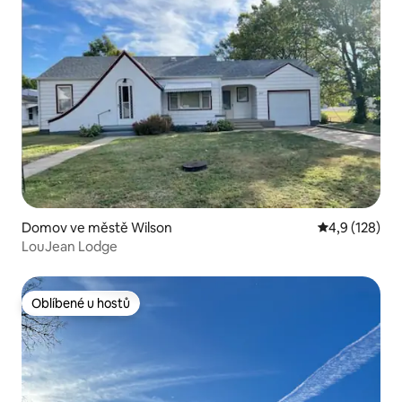
Domov ve městě Wilson
Průměrné hod
4,9 (128)
LouJean Lodge
Oblíbené u hostů
Oblíbené u hostů