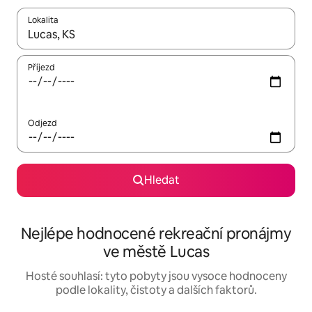
Lokalita
Až budou výsledky k dispozici, můžeš si je procházet pomocí š
Příjezd
Odjezd
Hledat
Nejlépe hodnocené rekreační pronájmy
ve městě Lucas
Hosté souhlasí: tyto pobyty jsou vysoce hodnoceny
podle lokality, čistoty a dalších faktorů.