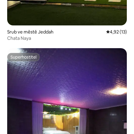
Srub ve městě Jeddah
Průměrné hod
4,92 (13)
Chata Naya
Superhostitel
Superhostitel