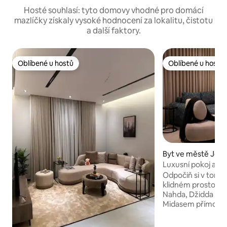
Hosté souhlasí: tyto domovy vhodné pro domácí
mazlíčky získaly vysoké hodnocení za lokalitu, čistotu
a další faktory.
Oblíbené u hostů
Oblíbené u hostů
Oblíbené u hostů
Oblíbené u hostů
Byt ve městě Jed
Luxusní pokoj a sal
Odpočiň si v tomt
klidném prostoru. Luxusní byt v čtvrti Al
Nahda, Džidda Jedi
Midasem přímo na K
nejdůležitějších ul
Prince Sultan a Hir