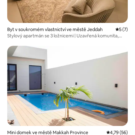
Byt v soukromém vlastnictví ve městě Jeddah
Průměrné
5 (7)
Stylový apartmán se 3 ložnicemi | Uzavřená komunita,
bazén a posilovna
Mini domek ve městě Makkah Province
Průměrné hod
4,79 (56)