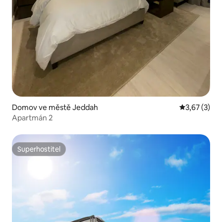
Domov ve městě Jeddah
Průměrné ho
3,67 (3)
Apartmán 2
Superhostitel
Superhostitel