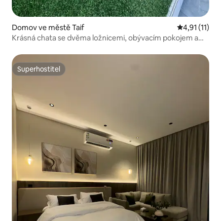
Domov ve městě Taif
Průměrné hod
4,91 (11)
Krásná chata se dvěma ložnicemi, obývacím pokojem a
bazénem
Superhostitel
Superhostitel