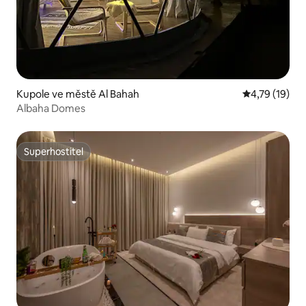
Kupole ve městě Al Bahah
Průměrné hod
4,79 (19)
Albaha Domes
Superhostitel
Superhostitel