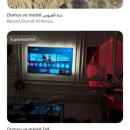
Domov ve městě درة العروس
Rezort Durrat Al Arous
Superhostitel
Superhostitel
Domov ve městě Taif