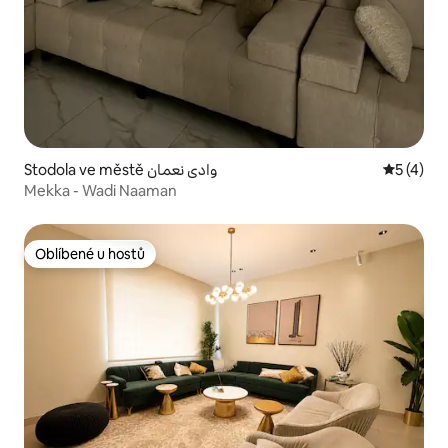
Stodola ve městě وادي نعمان
Průměrné
5 (4)
Mekka - Wadi Naaman
Oblíbené u hostů
Oblíbené u hostů