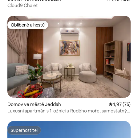
Cloud9 Chalet
Oblíbené u hostů
Oblíbené u hostů
Domov ve městě Jeddah
Průměrné hod
4,97 (75)
Luxusní apartmán s 1 ložnicí u Rudého moře, samostatný
vchod
Superhostitel
Superhostitel