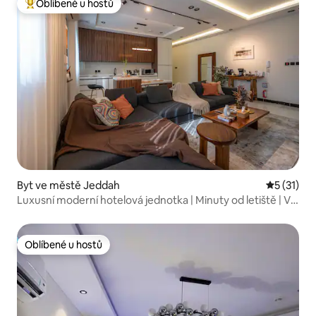
Oblíbené u hostů
Nejlepší v kategorii Oblíbené u hostů
Byt ve městě Jeddah
Průměrné 
5 (31)
Luxusní moderní hotelová jednotka | Minuty od letiště | V
Al-Nuzha
Oblíbené u hostů
Oblíbené u hostů