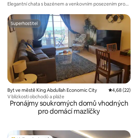
Elegantní chata s bazénem a venkovním posezením pro
grilování v oblasti Jeddah Gulf
Superhostitel
Superhostitel
Byt ve městě King Abdullah Economic City
Průměrné hod
4,68 (22)
V blízkosti obchodů a pláže
Pronájmy soukromých domů vhodných
pro domácí mazlíčky