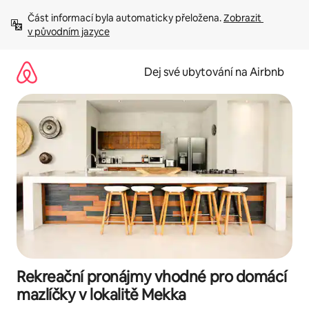
Přeskočit
Část informací byla automaticky přeložena. 
Zobrazit 
na
v původním jazyce
obsah
Dej své ubytování na Airbnb
Rekreační pronájmy vhodné pro domácí
mazlíčky v lokalitě Mekka