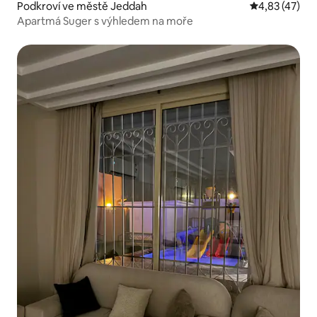
Podkroví ve městě Jeddah
Průměrné hod
4,83 (47)
Apartmá Suger s výhledem na moře