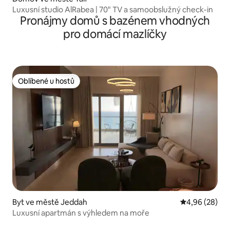
Luxusní studio AlRabea | 70" TV a samoobslužný check-in
Pronájmy domů s bazénem vhodných
pro domácí mazlíčky
Oblíbené u hostů
Oblíbené u hostů
Byt ve městě Jeddah
Průměrné hodn
4,96 (28)
Luxusní apartmán s výhledem na moře