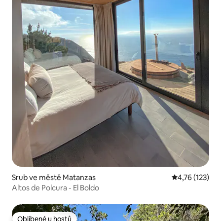
Srub ve městě Matanzas
Průměrné hodn
4,76 (123)
Altos de Polcura - El Boldo
Oblíbené u hostů