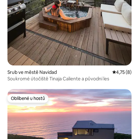
Srub ve městě Navidad
Průměrné ho
4,75 (8)
Soukromé útočiště Tinaja Caliente a původní les
Oblíbené u hostů
Oblíbené u hostů