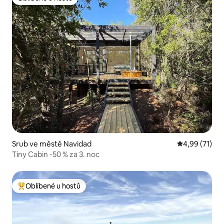
Oblíbené u hostů
Srub ve městě Navidad
Průměrné hod
4,99 (71)
Tiny Cabin -50 % za 3. noc
Oblíbené u hostů
Nejlepší v kategorii Oblíbené u hostů