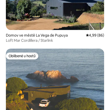
Domov ve městě La Vega de Pupuya
Průměrné hodn
4,99 (86)
Loft Mar Cordillera / Starlink
Oblíbené u hostů
Oblíbené u hostů