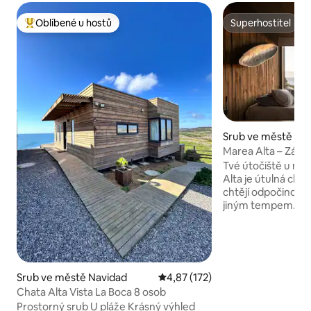
Oblíbené u hostů
Superhostitel
Nejlepší v kategorii Oblíbené u hostů
Superhostitel
Srub ve městě Na
Marea Alta – Zápa
Tvé útočiště u moře 
Alta je útulná chat
chtějí odpočinout a
jiným tempem. Výhled na moře, hřejivá
atmosféra a střešn
sedět, lákají k poz
naslouchání vlnám
nezapomenutelnýc
Místo, kde se může
Srub ve městě Navidad
Průměrné hodnocení 4,87 z 5, 
4,87 (172)
sledovat západ sl
Chata Alta Vista La Boca 8 osob
pod hvězdnou oblohou. Ideální
Prostorný srub U pláže Krásný výhled
které hledají klid, 