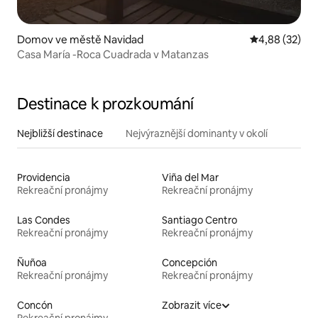
Domov ve městě Navidad
Průměrné hod
4,88 (32)
Casa María -Roca Cuadrada v Matanzas
Destinace k prozkoumání
Nejbližší destinace
Nejvýraznější dominanty v okolí
Providencia
Viña del Mar
Rekreační pronájmy
Rekreační pronájmy
Las Condes
Santiago Centro
Rekreační pronájmy
Rekreační pronájmy
Ñuñoa
Concepción
Rekreační pronájmy
Rekreační pronájmy
Concón
Zobrazit více
Rekreační pronájmy