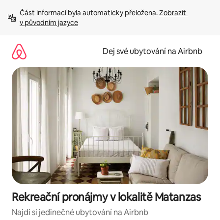
Přeskočit
Část informací byla automaticky přeložena. 
Zobrazit 
na
v původním jazyce
obsah
Dej své ubytování na Airbnb
Rekreační pronájmy v lokalitě Matanzas
Najdi si jedinečné ubytování na Airbnb