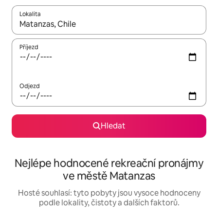
Lokalita
Až budou výsledky k dispozici, můžeš si je procházet pomocí š
Příjezd
Odjezd
Hledat
Nejlépe hodnocené rekreační pronájmy
ve městě Matanzas
Hosté souhlasí: tyto pobyty jsou vysoce hodnoceny
podle lokality, čistoty a dalších faktorů.