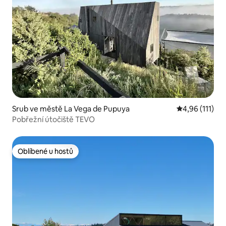
Srub ve městě La Vega de Pupuya
Průměrné hodn
4,96 (111)
Pobřežní útočiště TEVO
Oblíbené u hostů
Oblíbené u hostů