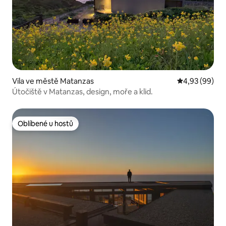
Vila ve městě Matanzas
Průměrné hodn
4,93 (99)
Útočiště v Matanzas, design, moře a klid.
Oblíbené u hostů
Oblíbené u hostů