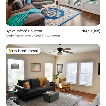
Byt ve městě Houston
Průměrné hodn
4,91 (158)
Stoic Sanctuary v East Downtown
Oblíbené u hostů
Nejlepší v kategorii Oblíbené u hostů