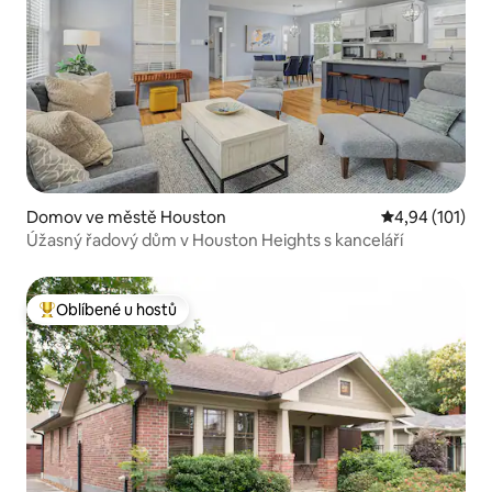
Domov ve městě Houston
Průměrné hodn
4,94 (101)
Úžasný řadový dům v Houston Heights s kanceláří
Oblíbené u hostů
Nejlepší v kategorii Oblíbené u hostů