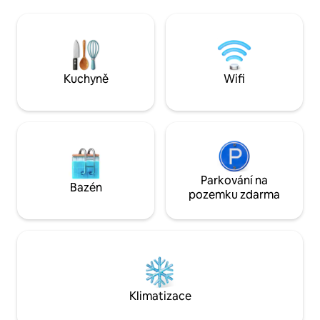
něj očekává. Hosté nejen odcházejí
míle/15 minut Leti
spokojení, ale také se vracejí.
minut IAH 20 mil/
Ohodnoceno jako nejlepší Airbnb, které
12 mil/15 minut 
kdy měli, nejen v Houstonu – vůbec! 4,98
Park 9,4 míle/16 
· Více než 300 pobytů · Nejlepších 5 %.
Galleria 5,5 míle / 
Kuchyně
Wifi
Parkování na
Bazén
pozemku zdarma
Klimatizace