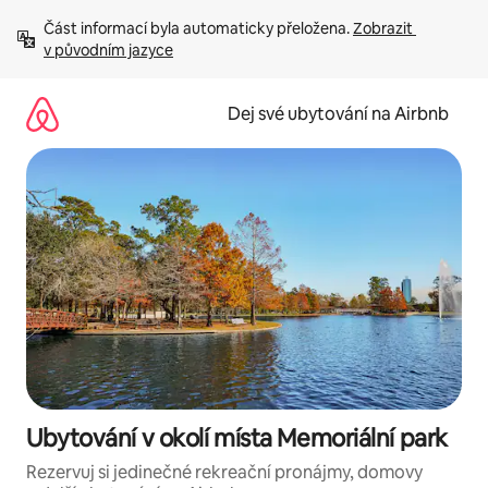
Přeskočit
Část informací byla automaticky přeložena. 
Zobrazit 
na
v původním jazyce
obsah
Dej své ubytování na Airbnb
Ubytování v okolí místa Memoriální park
Rezervuj si jedinečné rekreační pronájmy, domovy