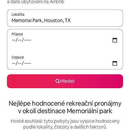
a další ubytování na Airbnb
Lokalita
Až budou výsledky k dispozici, můžeš si je procházet pomocí š
Příjezd
Odjezd
Hledat
Nejlépe hodnocené rekreační pronájmy
v okolí destinace Memoriální park
Hosté souhlasí: tyto pobyty jsou vysoce hodnoceny
podle lokality, čistoty a dalších faktorů.