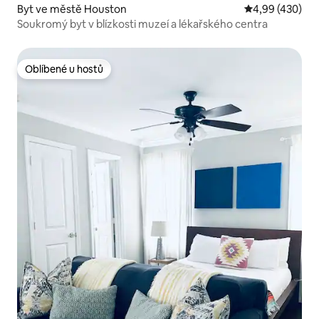
Byt ve městě Houston
Průměrné hodno
4,99 (430)
Soukromý byt v blízkosti muzeí a lékařského centra
Oblíbené u hostů
Oblíbené u hostů