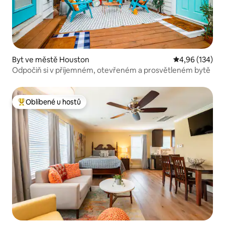
Byt ve městě Houston
Průměrné hodn
4,96 (134)
Odpočiň si v příjemném, otevřeném a prosvětleném bytě
Oblíbené u hostů
Nejlepší v kategorii Oblíbené u hostů