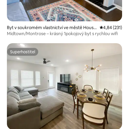
Byt v soukromém vlastnictví ve městě Houst
Průměrné hodn
4,84 (231)
on
Midtown/Montrose – krásný 1pokojový byt s rychlou wifi
Superhostitel
Superhostitel