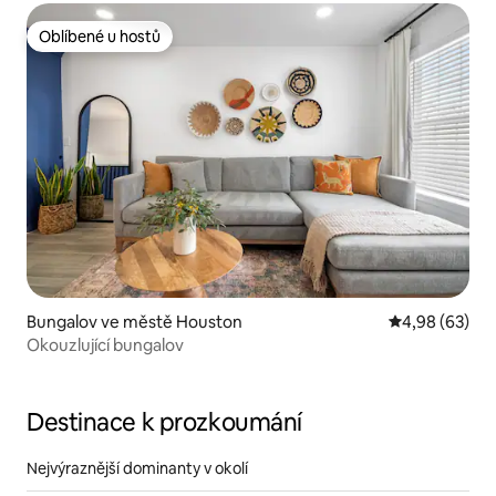
Oblíbené u hostů
Oblíbené u hostů
Bungalov ve městě Houston
Průměrné hodn
4,98 (63)
Okouzlující bungalov
Destinace k prozkoumání
Nejvýraznější dominanty v okolí