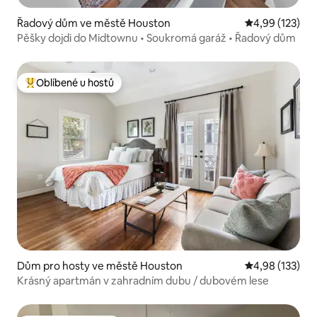
Řadový dům ve městě Houston
Průměrné hodn
4,99 (123)
Pěšky dojdi do Midtownu • Soukromá garáž • Řadový dům
Oblíbené u hostů
Nejlepší v kategorii Oblíbené u hostů
Dům pro hosty ve městě Houston
Průměrné hodn
4,98 (133)
Krásný apartmán v zahradním dubu / dubovém lese