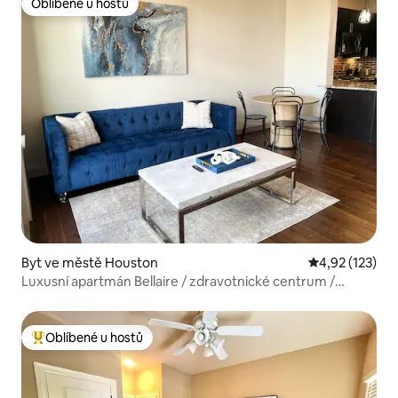
Oblíbené u hostů
Oblíbené u hostů
Byt ve městě Houston
Průměrné hodn
4,92 (123)
Luxusní apartmán Bellaire / zdravotnické centrum /
centrální poloha
Oblíbené u hostů
Nejlepší v kategorii Oblíbené u hostů