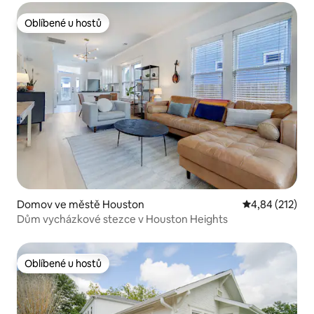
Oblíbené u hostů
Oblíbené u hostů
Domov ve městě Houston
Průměrné hodn
4,84 (212)
Dům vycházkové stezce v Houston Heights
Oblíbené u hostů
Oblíbené u hostů