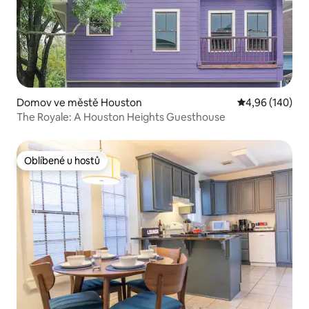
Domov ve městě Houston
Průměrné hodno
4,96 (140)
The Royale: A Houston Heights Guesthouse
Oblíbené u hostů
Oblíbené u hostů