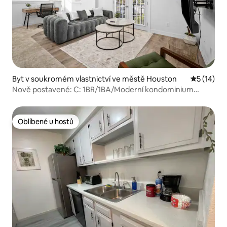
Byt v soukromém vlastnictví ve městě Houston
Průměrné 
5 (14)
Nově postavené: C: 1BR/1BA/Moderní kondominium
v Houstonu
Oblíbené u hostů
Oblíbené u hostů