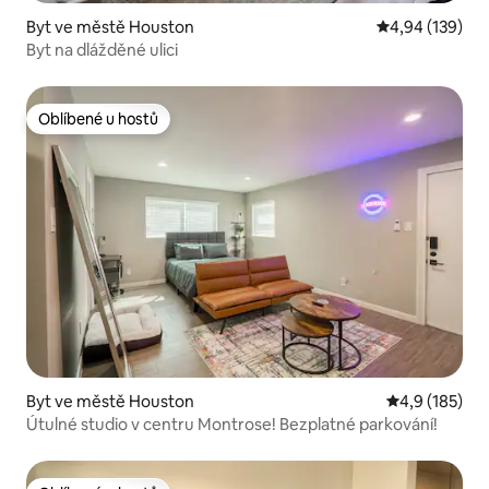
Byt ve městě Houston
Průměrné hodn
4,94 (139)
Byt na dlážděné ulici
Oblíbené u hostů
Oblíbené u hostů
Byt ve městě Houston
Průměrné hod
4,9 (185)
Útulné studio v centru Montrose! Bezplatné parkování!