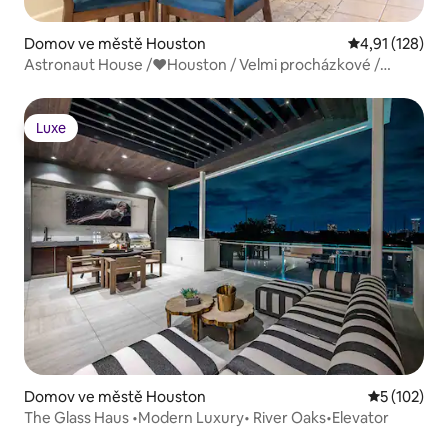
Domov ve městě Houston
Průměrné hodn
4,91 (128)
Astronaut House /❤Houston / Velmi procházkové /
FiberWiFi
Luxe
Luxe
Domov ve městě Houston
Průměrné h
5 (102)
The Glass Haus •Modern Luxury• River Oaks•Elevator