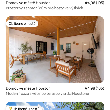
Domov ve městě Houston
Průměrné hodn
4,98 (195)
Prostorný zahradní dům pro hosty ve výškách
Oblíbené u hostů
Oblíbené u hostů
Domov ve městě Houston
Průměrné hodno
4,98 (106)
Moderní oáza s větrnou terasou v srdci Houstonu
Oblíbené u hostů