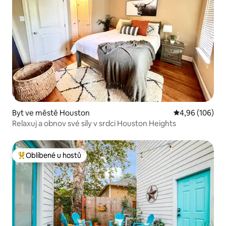
Byt ve městě Houston
Průměrné hodno
4,96 (106)
Relaxuj a obnov své síly v srdci Houston Heights
Oblíbené u hostů
Nejlepší v kategorii Oblíbené u hostů