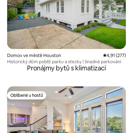
Domov ve městě Houston
Průměrné hodn
4,91 (277)
Historický dům poblíž parku a stezky | Snadné parkování
Pronájmy bytů s klimatizací
Oblíbené u hostů
Oblíbené u hostů