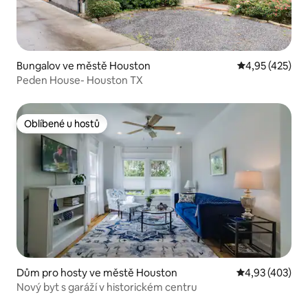
Bungalov ve městě Houston
Průměrné hodn
4,95 (425)
Peden House- Houston TX
Oblíbené u hostů
Oblíbené u hostů
Dům pro hosty ve městě Houston
Průměrné hodn
4,93 (403)
Nový byt s garáží v historickém centru