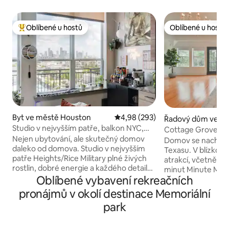
Oblíbené u hostů
Oblíbené u hostů
Nejlepší v kategorii Oblíbené u hostů
Oblíbené u hostů
Byt ve městě Houston
Průměrné hodnocení 4,98 z 5, 2
4,98 (293)
Řadový dům ve m
Studio v nejvyšším patře, balkon NYC,
ton
Cottage Grove H
výhled na centrum, bazén
Nejen ubytování, ale skutečný domov
Domov se nachází
daleko od domova. Studio v nejvyšším
Texasu. V blízkost
patře Heights/Rice Military plné živých
atrakcí, včetně BBVA Stadium 6,3 míle/10
rostlin, dobré energie a každého detailu,
minut Minute Maid
o kterém jsi ani nevěděl, že ho
Oblíbené vybavení rekreačních
Green/George R 
potřebuješ. Probuď se, vyjdi na svůj
5,9 mi/ 8 min. Med
pronájmů v okolí destinace Memoriální
soukromý balkon a sleduj východ slunce
Muzeum výtvarný
park
v Houstonu s espressem v ruce.
muzeum 9,3 míle/1
Dokonale čisté. Tiché a klidné.
Houston 8,3 míle/1
Superhostitel, který dělá víc, než se od
míle/15 minut Texa