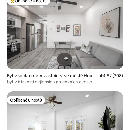
Oblíbené u hostů
Nejlepší v kategorii Oblíbené u hostů
Byt v soukromém vlastnictví ve městě Houst
Průměrné hodno
4,92 (208)
on
byt v blízkosti nejlepších pracovních center.
Oblíbené u hostů
Oblíbené u hostů