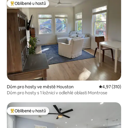
Oblíbené u hostů
Nejlepší v kategorii Oblíbené u hostů
Dům pro hosty ve městě Houston
Průměrné hodn
4,97 (310)
Dům pro hosty s 1 ložnicí v odlehlé oblasti Montrose
Oblíbené u hostů
Nejlepší v kategorii Oblíbené u hostů