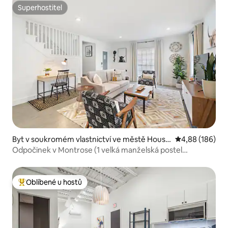
Superhostitel
Superhostitel
Byt v soukromém vlastnictví ve městě Houst
Průměrné hodno
4,88 (186)
on
Odpočinek v Montrose (1 velká manželská postel
a 2 menší manželské postele)
Oblíbené u hostů
Nejlepší v kategorii Oblíbené u hostů