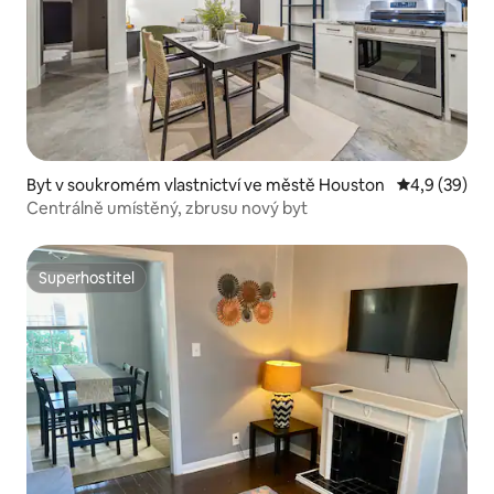
Byt v soukromém vlastnictví ve městě Houston
Průměrné ho
4,9 (39)
Centrálně umístěný, zbrusu nový byt
Superhostitel
Superhostitel