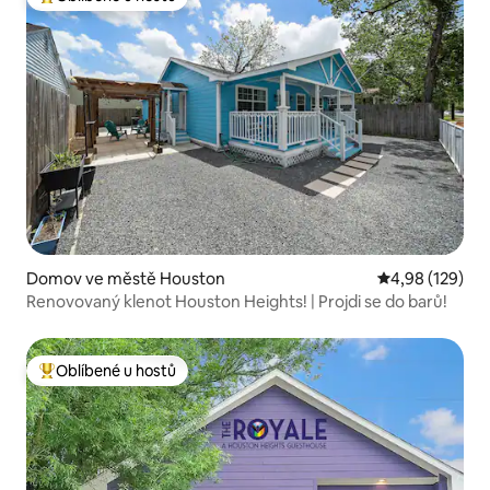
Nejlepší v kategorii Oblíbené u hostů
Domov ve městě Houston
Průměrné hodn
4,98 (129)
Renovovaný klenot Houston Heights! | Projdi se do barů!
Oblíbené u hostů
Nejlepší v kategorii Oblíbené u hostů