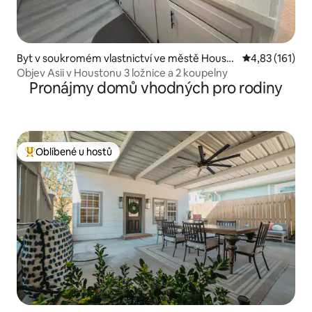
Byt v soukromém vlastnictví ve městě Housto
Průměrné hodn
4,83 (161)
n
Objev Asii v Houstonu 3 ložnice a 2 koupelny
Pronájmy domů vhodných pro rodiny
Oblíbené u hostů
Nejlepší v kategorii Oblíbené u hostů