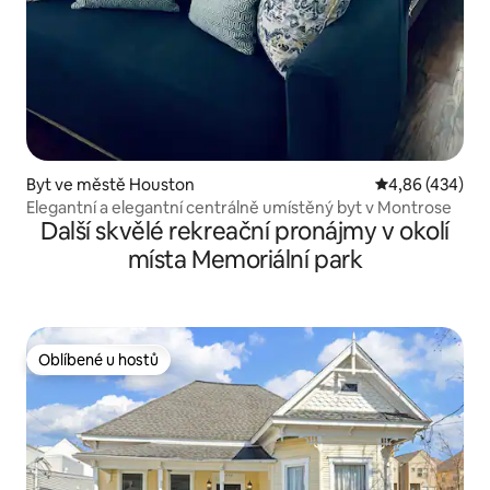
Byt ve městě Houston
Průměrné hodno
4,86 (434)
Elegantní a elegantní centrálně umístěný byt v Montrose
Další skvělé rekreační pronájmy v okolí
místa Memoriální park
Oblíbené u hostů
Oblíbené u hostů