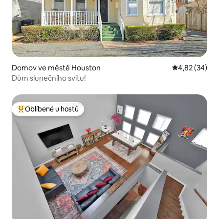
Domov ve městě Houston
Průměrné hod
4,82 (34)
Dům slunečního svitu!
Oblíbené u hostů
Nejlepší v kategorii Oblíbené u hostů