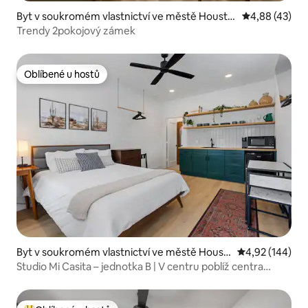
Byt v soukromém vlastnictví ve městě Housto
Průměrné hod
4,88 (43)
n
Trendy 2pokojový zámek
Oblíbené u hostů
Oblíbené u hostů
Byt v soukromém vlastnictví ve městě Houst
Průměrné hodn
4,92 (144)
on
Studio Mi Casita – jednotka B | V centru poblíž centra
města