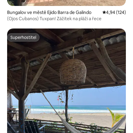
Bungalov ve městě Ejido Barra de Galindo
Průměrné hodn
4,94 (124)
(Ojos Cubanos) Tuxpan! Zážitek na pláži a řece
Superhostitel
Superhostitel