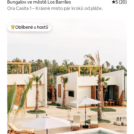
Bungalov ve městě Los Barriles
Průměrné 
5 (20)
Ora Casita 1 – Krásné místo pár kroků od pláže.
Oblíbené u hostů
Nejlepší v kategorii Oblíbené u hostů