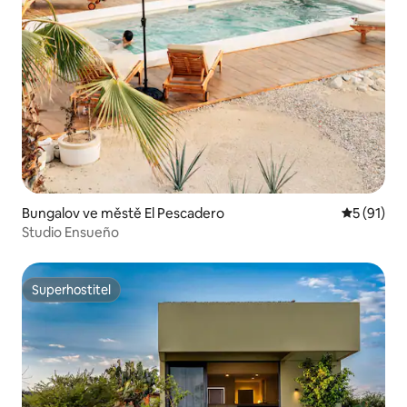
Bungalov ve městě El Pescadero
Průměrné 
5 (91)
Studio Ensueño
Superhostitel
Superhostitel