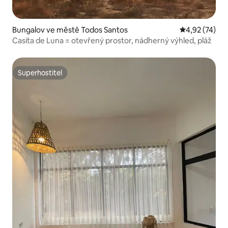
Bungalov ve městě Todos Santos
Průměrné hod
4,92 (74)
Casita de Luna = otevřený prostor, nádherný výhled, pláž
Superhostitel
Superhostitel