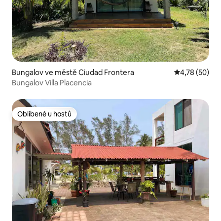
Bungalov ve městě Ciudad Frontera
Průměrné hod
4,78 (50)
Bungalov Villa Placencia
Oblíbené u hostů
Oblíbené u hostů