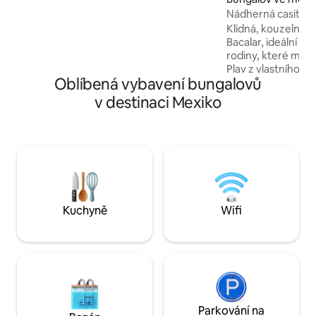
stravování a zábavu. Velký balkon/terasa
Nádherná casita u
venku zahrnuje gril na dřevěné uhlí a
Klidná, kouzelná c
proutěný nábytek. K dispozici jsou
Bacalar, ideální p
následující služby: klimatizace, elektřina,
rodiny, které miluj
plyn, Wi-Fi, čištěná pitná voda přes
Plav z vlastního s
garrafon (velký džbán), topení a základní
Oblíbená vybavení bungalovů
prozkoumej okolí 
spotřební materiál.
uvolni v houpací sí
v destinaci Mexiko
i východ slunce. 
a Wi-Fi Starlink p
na dálku. Jen 15 m
města Bacalar – čás
nezpevněná a vrás
a užij si jízdu džungl
můžeš prostě „být
Kuchyně
Wifi
Parkování na