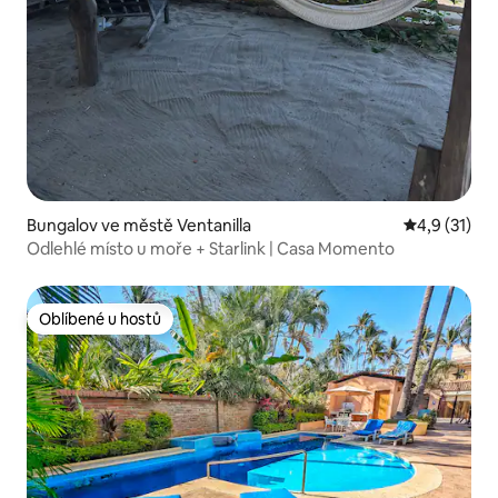
Bungalov ve městě Ventanilla
Průměrné ho
4,9 (31)
Odlehlé místo u moře + Starlink | Casa Momento
Oblíbené u hostů
Oblíbené u hostů