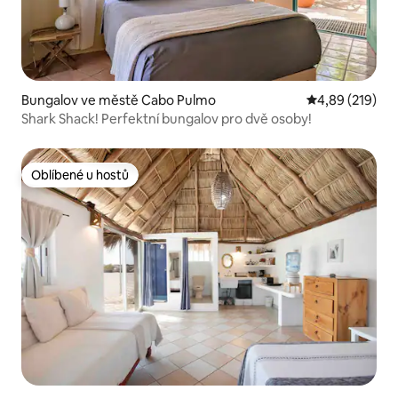
Bungalov ve městě Cabo Pulmo
Průměrné hodn
4,89 (219)
Shark Shack! Perfektní bungalov pro dvě osoby!
Oblíbené u hostů
Oblíbené u hostů