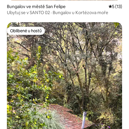
Bungalov ve městě San Felipe
Průměrné 
5 (13)
Ubytuj se v SANTO 02 · Bungalov u Kortézova moře
Oblíbené u hostů
Oblíbené u hostů