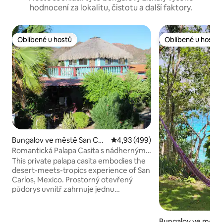
hodnocení za lokalitu, čistotu a další faktory.
Oblíbené u hostů
Oblíbené u hostů
Oblíbené u hostů
Oblíbené u hostů
Bungalov ve městě San Carl
Průměrné hodnocení 4,93 z 5, 
4,93 (499)
os Nuevo Guaymas
Romantická Palapa Casita s nádherným
výhledem
This private palapa casita embodies the
desert-meets-tropics experience of San
Carlos, Mexico. Prostorný otevřený
půdorys uvnitř zahrnuje jednu
manželskou postel, koupelnu s toaletou,
plně vybavenou kuchyň a velkou
pracovní desku/bar pro přípravu jídla,
Bungalov ve městě