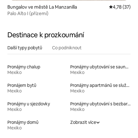
Bungalov ve městě La Manzanilla
Průměrné hod
4,78 (37)
Palo Alto I (přízemí)
Destinace k prozkoumání
Další typy pobytů
Co podniknout
Pronájmy chalup
Pronájmy ubytování se saunou
Mexiko
Mexiko
Pronájem bytů
Pronájmy apartmánů se službami
Mexiko
Mexiko
Pronájmy u sjezdovky
Pronájmy ubytování s bezbariérovou toaletou
Mexiko
Mexiko
Pronájmy domů
Zobrazit více
Mexiko