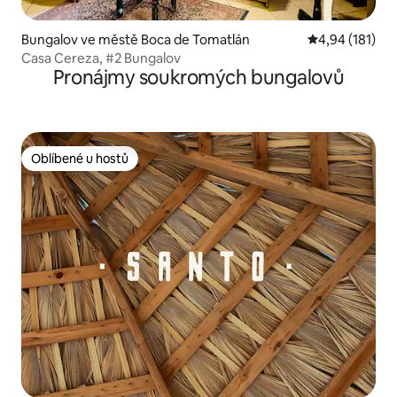
Bungalov ve městě Boca de Tomatlán
Průměrné hodn
4,94 (181)
Casa Cereza, #2 Bungalov
Pronájmy soukromých bungalovů
Oblíbené u hostů
Oblíbené u hostů