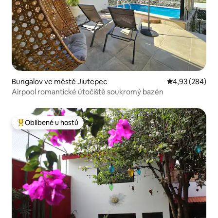
Bungalov ve městě Jiutepec
Průměrné hodno
4,93 (284)
Airpool romantické útočiště soukromý bazén
Oblíbené u hostů
Nejlepší v kategorii Oblíbené u hostů