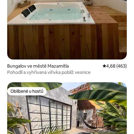
Bungalov ve městě Mazamitla
Průměrné hodno
4,68 (463)
Pohodlí a vyhřívaná vířivka poblíž vesnice
Oblíbené u hostů
Oblíbené u hostů