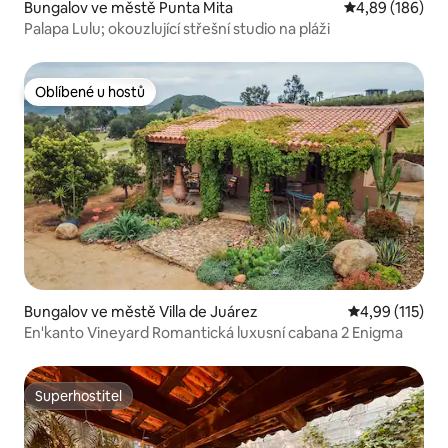
Bungalov ve městě Punta Mita
Průměrné hodno
4,89 (186)
Palapa Lulu; okouzlující střešní studio na pláži
Oblíbené u hostů
Oblíbené u hostů
Bungalov ve městě Villa de Juárez
Průměrné hodn
4,99 (115)
En'kanto Vineyard Romantická luxusní cabana 2 Enigma
Superhostitel
Superhostitel