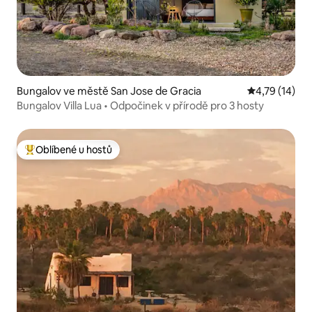
Bungalov ve městě San Jose de Gracia
Průměrné hod
4,79 (14)
Bungalov Villa Lua • Odpočinek v přírodě pro 3 hosty
Oblíbené u hostů
Nejlepší v kategorii Oblíbené u hostů