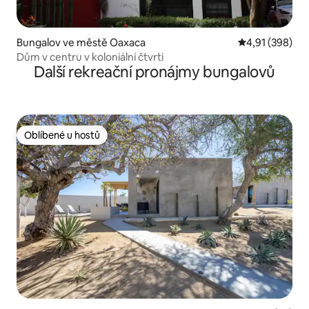
Bungalov ve městě Oaxaca
Průměrné hodn
4,91 (398)
Dům v centru v koloniální čtvrti
Další rekreační pronájmy bungalovů
Oblíbené u hostů
Oblíbené u hostů