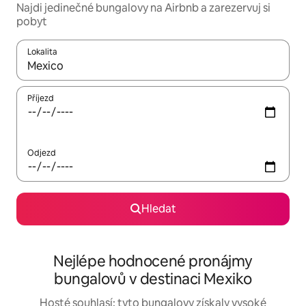
Najdi jedinečné bungalovy na Airbnb a zarezervuj si
pobyt
Lokalita
Až budou výsledky k dispozici, můžeš si je procházet pomocí š
Příjezd
Odjezd
Hledat
Nejlépe hodnocené pronájmy
bungalovů v destinaci Mexiko
Hosté souhlasí: tyto bungalovy získaly vysoké