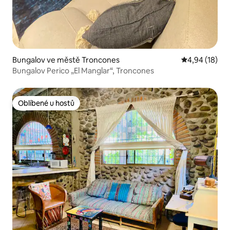
Bungalov ve městě Troncones
Průměrné hod
4,94 (18)
Bungalov Perico „El Manglar“, Troncones
Oblíbené u hostů
Oblíbené u hostů