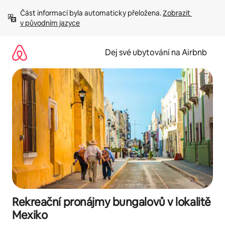
Přeskočit
Část informací byla automaticky přeložena. 
Zobrazit 
na
v původním jazyce
obsah
Dej své ubytování na Airbnb
Rekreační pronájmy bungalovů v lokalitě
Mexiko