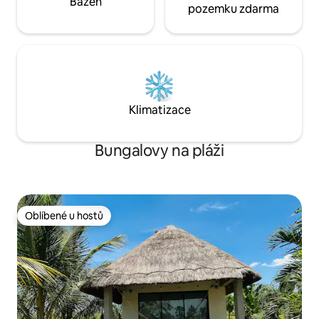
Bazén
pozemku zdarma
Klimatizace
Bungalovy na pláži
Oblíbené u hostů
Oblíbené u hostů