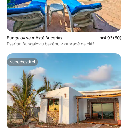
Bungalov ve městě Bucerías
Průměrné hodn
4,93 (60)
Psarita: Bungalov u bazénu v zahradě na pláži
Superhostitel
Superhostitel