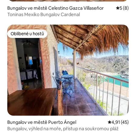
Bungalov ve městě Celestino Gazca Villaseñor
Průměrné
5 (8)
Toninas Mexiko Bungalov Cardenal
Oblíbené u hostů
Oblíbené u hostů
Bungalov ve městě Puerto Ángel
Průměrné hod
4,91 (45)
Bungalov, výhled na moře, přístup na soukromou pláž