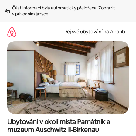
Přeskočit
Část informací byla automaticky přeložena. 
Zobrazit 
na
v původním jazyce
obsah
Dej své ubytování na Airbnb
Ubytování v okolí místa Památník a
muzeum Auschwitz II-Birkenau