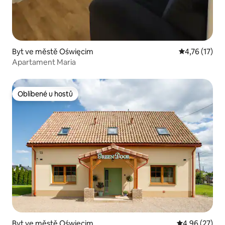
Byt ve městě Oświęcim
Průměrné hod
4,76 (17)
Apartament Maria
Oblíbené u hostů
Oblíbené u hostů
Byt ve městě Oświęcim
Průměrné hod
4,96 (27)