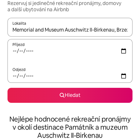
Rezervuj si jedinečné rekreační pronájmy, domovy
a další ubytování na Airbnb
Lokalita
Až budou výsledky k dispozici, můžeš si je procházet pomocí š
Příjezd
Odjezd
Hledat
Nejlépe hodnocené rekreační pronájmy
v okolí destinace Památník a muzeum
Auschwitz II-Birkenau