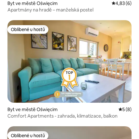
Byt ve městě Oświęcim
Průměrné ho
4,83 (6)
Apartmány na hradě – manželská postel
Oblíbené u hostů
Oblíbené u hostů
Byt ve městě Oświęcim
Průměrné
5 (8)
Comfort Apartments - zahrada, klimatizace, balkon
Oblíbené u hostů
Oblíbené u hostů