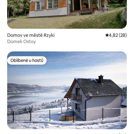
Domov ve městě Rzyki
Průměrné hod
4,82 (28)
Domek Ostoy
Oblíbené u hostů
Oblíbené u hostů