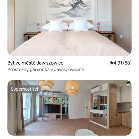
Byt ve městě Jawiszowice
Průměrné hod
4,91 (58)
Prostorný garsonka v Jawiszowicích
Superhostitel
Superhostitel