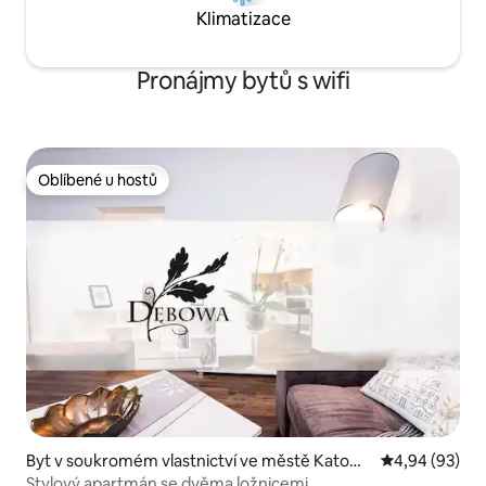
Klimatizace
Pronájmy bytů s wifi
Oblíbené u hostů
Oblíbené u hostů
Byt v soukromém vlastnictví ve městě Katowi
Průměrné hodn
4,94 (93)
ce
Stylový apartmán se dvěma ložnicemi