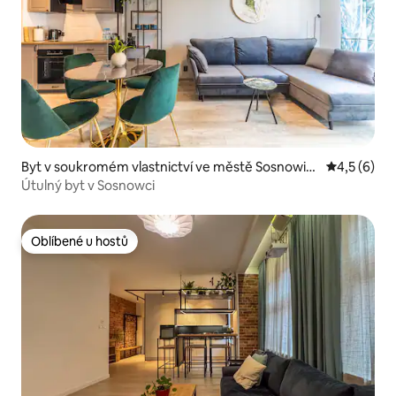
Byt v soukromém vlastnictví ve městě Sosnowie
Průměrné h
4,5 (6)
c
Útulný byt v Sosnowci
Oblíbené u hostů
Oblíbené u hostů