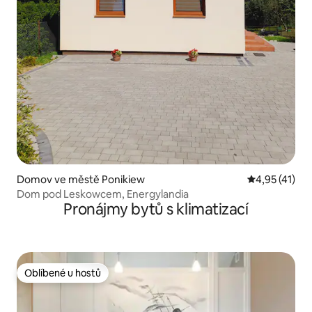
Domov ve městě Ponikiew
Průměrné hod
4,95 (41)
Dom pod Leskowcem, Energylandia
Pronájmy bytů s klimatizací
Oblíbené u hostů
Oblíbené u hostů