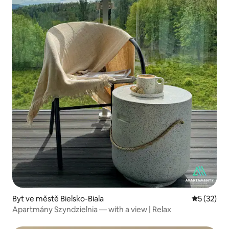
Byt ve městě Bielsko-Biala
Průměrné 
5 (32)
Apartmány Szyndzielnia — with a view | Relax