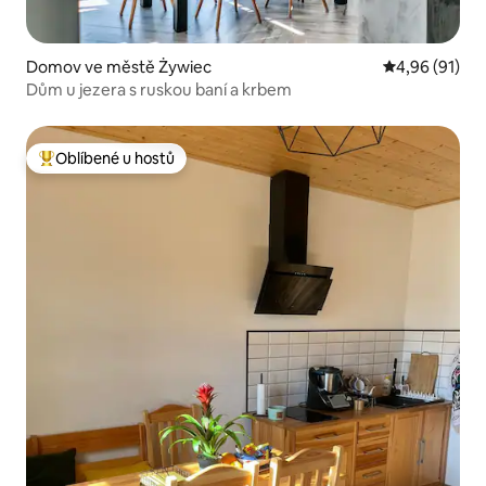
Domov ve městě Żywiec
Průměrné hod
4,96 (91)
Dům u jezera s ruskou baní a krbem
Oblíbené u hostů
Nejlepší v kategorii Oblíbené u hostů