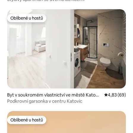
Oblíbené u hostů
Oblíbené u hostů
Byt v soukromém vlastnictví ve městě Katowi
Průměrné hodn
4,83 (69)
ce
Podkrovní garsonka v centru Katovic
Oblíbené u hostů
Oblíbené u hostů