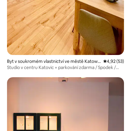
Byt v soukromém vlastnictví ve městě Katowic
Průměrné hod
4,92 (53)
e
Studio v centru Katovic + parkování zdarma / Spodek /
MCK