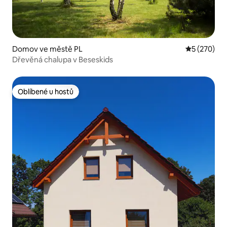
Domov ve městě PL
Průměrné ho
5 (270)
Dřevěná chalupa v Beseskids
Oblíbené u hostů
Oblíbené u hostů