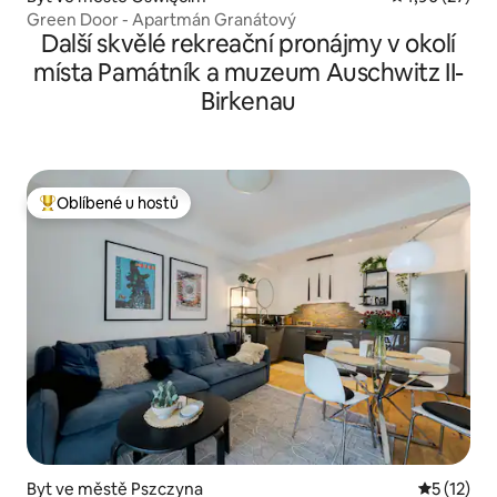
Green Door - Apartmán Granátový
Další skvělé rekreační pronájmy v okolí
místa Památník a muzeum Auschwitz II-
Birkenau
Oblíbené u hostů
Nejlepší v kategorii Oblíbené u hostů
Byt ve městě Pszczyna
Průměrné 
5 (12)