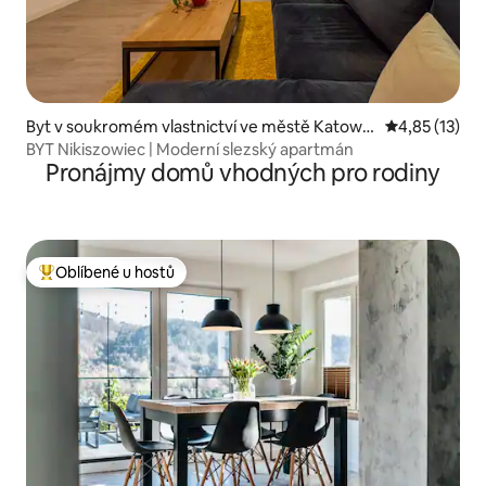
Byt v soukromém vlastnictví ve městě Katowic
Průměrné hod
4,85 (13)
e
BYT Nikiszowiec | Moderní slezský apartmán
Pronájmy domů vhodných pro rodiny
Oblíbené u hostů
Nejlepší v kategorii Oblíbené u hostů