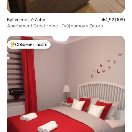
Byt ve městě Zator
Průměrné hodn
4,92 (109)
Apartament GreatHome - Tvůj domov v Zatoru
Oblíbené u hostů
Nejlepší v kategorii Oblíbené u hostů