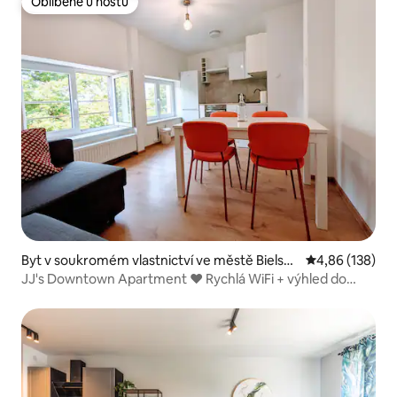
Oblíbené u hostů
Oblíbené u hostů
Byt v soukromém vlastnictví ve městě Bielsko
Průměrné hodn
4,86 (138)
-Biala
JJ's Downtown Apartment ♥ Rychlá WiFi + výhled do
parku