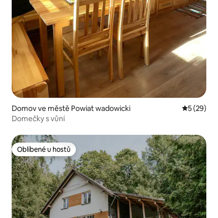
Domov ve městě Powiat wadowicki
Průměrné 
5 (29)
Domečky s vůní
Oblíbené u hostů
Oblíbené u hostů