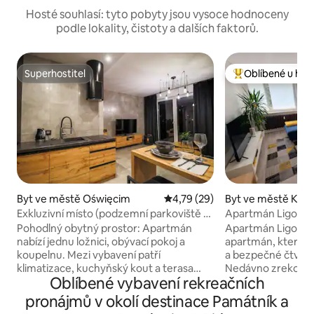
Hosté souhlasí: tyto pobyty jsou vysoce hodnoceny
podle lokality, čistoty a dalších faktorů.
Superhostitel
Oblíbené u hos
Superhostitel
Nejlepší v kategor
Byt ve městě Oświęcim
Průměrné hodnocení 4,79 z 5,
4,79 (29)
Byt ve městě Kat
Exkluzivní místo (podzemní parkoviště a
Apartmán Ligocka
terasa)
Pohodlný obytný prostor: Apartmán
Apartmán Ligocka 
nabízí jednu ložnici, obývací pokoj a
apartmán, který se
koupelnu. Mezi vybavení patří
a bezpečné čtvrti 
klimatizace, kuchyňský kout a terasa
Nedávno zrekonstr
Oblíbené vybavení rekreačních
s výhledem do zahrady. Moderní
minimalistický pro
vybavení: Hosté mají k dispozici
přirozeného světla 
pronájmů v okolí destinace Památník a
bezplatnou wifi, pračku a myčku nádobí.
pobyt. Jen pár kro