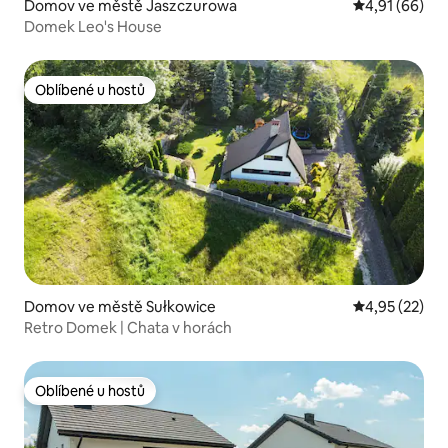
Domov ve městě Jaszczurowa
Průměrné hod
4,91 (66)
Domek Leo's House
Oblíbené u hostů
Oblíbené u hostů
Domov ve městě Sułkowice
Průměrné hod
4,95 (22)
Retro Domek | Chata v horách
Oblíbené u hostů
Oblíbené u hostů