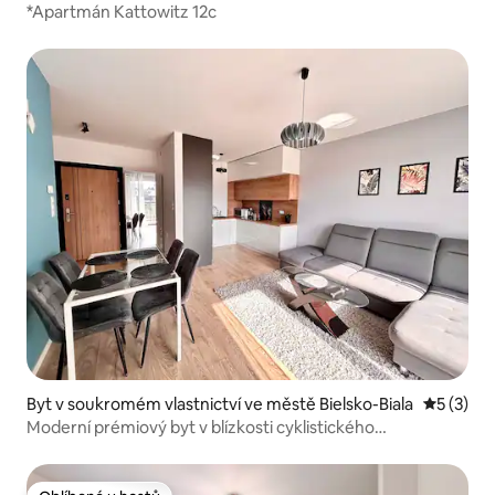
ce
*Apartmán Kattowitz 12c
Byt v soukromém vlastnictví ve městě Bielsko-Biala
Průměrné
5 (3)
Moderní prémiový byt v blízkosti cyklistického
a lyžařského areálu Szyndzielnia