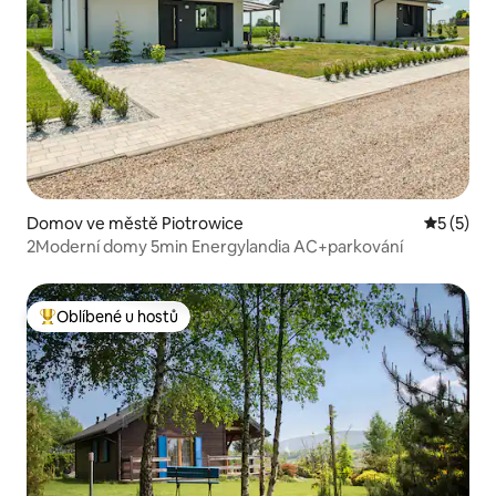
Domov ve městě Piotrowice
Průměrné
5 (5)
2Moderní domy 5min Energylandia AC+parkování
Oblíbené u hostů
Nejlepší v kategorii Oblíbené u hostů