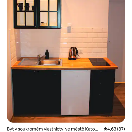
Byt v soukromém vlastnictví ve městě Katowi
Průměrné hod
4,63 (87)