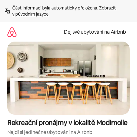
Přeskočit
Část informací byla automaticky přeložena. 
Zobrazit 
na
v původním jazyce
obsah
Dej své ubytování na Airbnb
Rekreační pronájmy v lokalitě Modimolle
Najdi si jedinečné ubytování na Airbnb