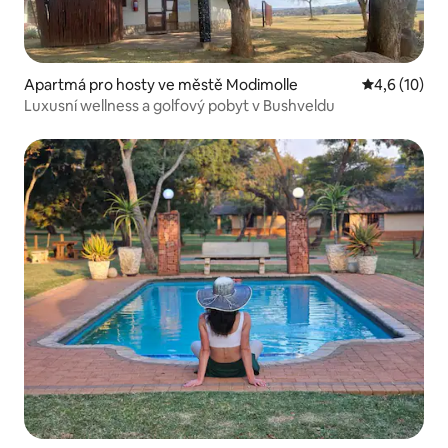
Apartmá pro hosty ve městě Modimolle
Průměrné ho
4,6 (10)
Luxusní wellness a golfový pobyt v Bushveldu