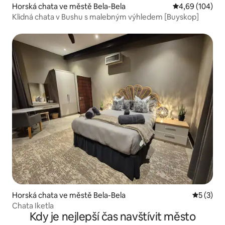
Horská chata ve městě Bela-Bela
Průměrné hodno
4,69 (104)
Klidná chata v Bushu s malebným výhledem [Buyskop]
Horská chata ve městě Bela-Bela
Průměrné
5 (3)
Chata Iketla
Kdy je nejlepší čas navštívit město