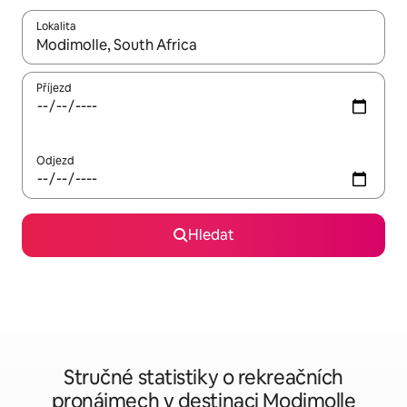
Lokalita
Až budou výsledky k dispozici, můžeš si je procházet pomocí š
Příjezd
Odjezd
Hledat
Stručné statistiky o rekreačních
pronájmech v destinaci Modimolle