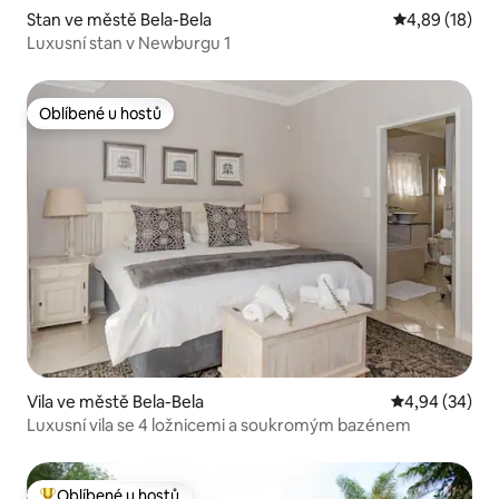
Stan ve městě Bela-Bela
Průměrné hod
4,89 (18)
Luxusní stan v Newburgu 1
Oblíbené u hostů
Oblíbené u hostů
Vila ve městě Bela-Bela
Průměrné hodn
4,94 (34)
Luxusní vila se 4 ložnicemi a soukromým bazénem
Oblíbené u hostů