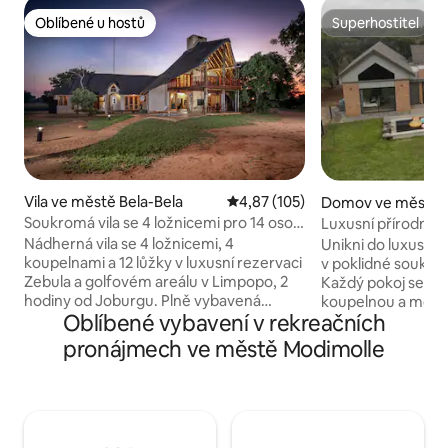
Oblíbené u hostů
Superhostitel
Oblíbené u hostů
Superhostitel
Vila ve městě Bela-Bela
Průměrné hodnocení 4,87 z 5, 
4,87 (105)
Domov ve městě B
Soukromá vila se 4 ložnicemi pro 14 osob
Luxusní přírodní 
v Zebule
Nádherná vila se 4 ložnicemi, 4
Unikni do luxusní
koupelnami a 12 lůžky v luxusní rezervaci
v poklidné soukrom
Zebula a golfovém areálu v Limpopo, 2
Každý pokoj se mů
hodiny od Joburgu. Plně vybavená
koupelnou a mode
Oblíbené vybavení v rekreačních
jednotka s vlastním stravováním,
si setkání s divoko
střídačem a záložní baterií (bez
kulečníkový stůl a
pronájmech ve městě Modimolle
přerušování dodávky proudu), bazénem,
uprostřed krásy př
vestavěným grilem braai a ohništěm
nezapomenutelné
boma. Uspořádání lůžek: 2 manželské
blízkými. Rezervuj 
postele, 6 jednolůžek (2 patrové
Pronajímá majitel
postele), 2 rozkládací pohovky a 4 extra
a doufáme, že i ty – Při vjezdu je třeba