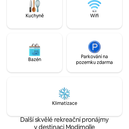
matrace pro děti. Areál se může
uhradit přírodní r
pochlubit 18jamkovým golfovým
ochranu přírody v
hřištěm, běžeckými a cyklistickými
vozidlo.
Kuchyně
Wifi
stezkami, restauracemi, výlety na
čtyřkolkách a mnohým dalším
Parkování na
Bazén
pozemku zdarma
Klimatizace
Další skvělé rekreační pronájmy
v destinaci Modimolle