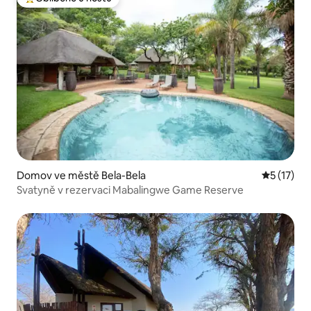
Nejlepší v kategorii Oblíbené u hostů
Domov ve městě Bela-Bela
Průměrné 
5 (17)
Svatyně v rezervaci Mabalingwe Game Reserve