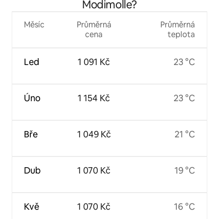
Modimolle?
Měsíc
Průměrná
Průměrná
cena
teplota
Led
1 091 Kč
23 °C
Úno
1 154 Kč
23 °C
Bře
1 049 Kč
21 °C
Dub
1 070 Kč
19 °C
Kvě
1 070 Kč
16 °C