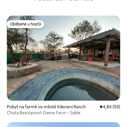
Oblíbené u hostů
Oblíbené u hostů
Pobyt na farmě ve městě Kileneni Ranch
Průměrné hodn
4,84 (93)
Chata Beestpoort Game Farm – Sable