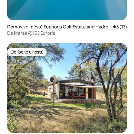
Domov ve městě Euphoria Golf Estate and Hydro
Průměrné 
5 (13)
De Marea @163 Euforie
Oblíbené u hostů
Oblíbené u hostů