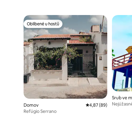
Oblíbené u hostů
Oblíbené u hostů
Srub ve 
iras
Nejúžasně
Domov
Průměrné hodnocení 4,
4,87 (89)
horách.
Refúgio Serrano