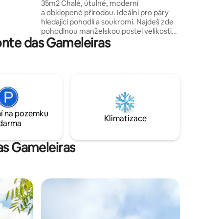
35m2 Chalé, útulné, moderní
ěmi a
a obklopené přírodou. Ideální pro páry
niště.
hledající pohodlí a soukromí. Najdeš zde
pohodlnou manželskou postel velikosti
onte das Gameleiras
Queen, klimatizaci, TV, Wi-Fi, fén, plně
vybavenou kuchyni s varnou deskou,
minibar, troubu/fritézu, kávovar, mixér,
toustovač, misky, kuchyňské náčiní
a soukromý balkon. Je zde také
parkoviště. Kompletní dovolená pro
relaxaci, vaření, užívání si dobrých časů
pro dva a obnovení energie s šarmem
í na pozemku
a stylem.
Klimatizace
darma
das Gameleiras