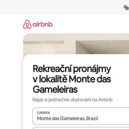
Přeskočit
na
obsah
Rekreační pronájmy
v lokalitě Monte das
Gameleiras
Najdi si jedinečné ubytování na Airbnb
Lokalita
Až budou výsledky k dispozici, můžeš si je proch