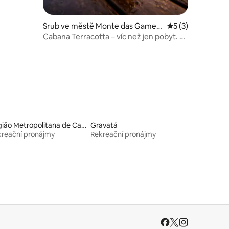
Srub ve městě Monte das Gamele
Průměrné hodnoce
5 (3)
iras
Cabana Terracotta – víc než jen pobyt. Je
to zážitek.
Região Metropolitana de Campina Grande
Gravatá
reační pronájmy
Rekreační pronájmy