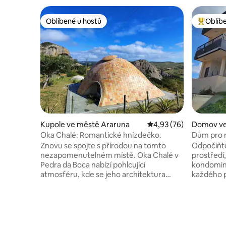
Oblíbené u hostů
Oblíb
Oblíbené u hostů
Nejlepší
Kupole ve městě Araruna
Průměrné hodnocení 4,
4,93 (76)
Domov ve
ento
Oka Chalé: Romantické hnízdečko.
Dům pro r
Znovu se spojte s přírodou na tomto
Odpočiňte
nezapomenutelném místě. Oka Chalé v
prostředí,
Pedra da Boca nabízí pohlcující
kondominiu v obla
atmosféru, kde se jeho architektura
každého p
integruje s okolním prostředím. Jeho
apartmá, 
design je inspirován přírodními materiály
klimatiza
a nabízí veškerý vnitřní komfort s ultra
K dispozic
pohodlnou postelí, funkční kuchyní a
mnoha hr
kompletní koupelnou s jedinečným
Obývací p