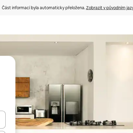
Část informací byla automaticky přeložena. 
Zobrazit v původním jaz
ázet pomocí šipek nahoru a dolů, dotykem nebo přejetím prstem.