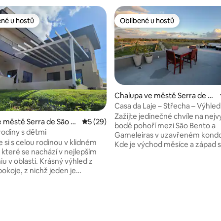
ené u hostů
Oblíbené u hostů
 v kategorii Oblíbené u hostů
Oblíbené u hostů
Chalupa ve městě Serra de Sã
o Bento
Casa da Laje – Střecha – Výhled
Nabíjení elektromobilů
Zažijte jedinečné chvíle na nej
93 z 5, 76 hodnocení
 městě Serra de São B
Průměrné hodnocení 5 z 5, 29 hodnocení
5 (29)
bodě pohoří mezi São Bento a
odiny s dětmi
Gameleiras v uzavřeném kondo
 si s celou rodinou v klidném
Kde je východ měsíce a západ 
 které se nachází v nejlepším
velkolepým zábavním program
sti. Krásný výhled z
pohledu ze střechy (Rooftop) s
okoje, z nichž jeden je
výhledem 360 stupňů. Perfektn
a všechny jsou vybaveny
ubytování pro odpočinek a voln
cí, moskytiérou a ventilátorem.
rodinou a přáteli, s pohodlím,
i je zábavná herna/kino s
a bezpečím, vše, co vám může
ačkami a velkou obrazovkou.
nabídnout velmi dobře struktu
okoj je prostorný a propojený s
dům. Prostorný pokoj s plně v