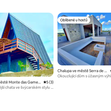
Oblíbené u hostů
Oblíbené u hostů
Chalupa ve městě Serra de S
ão Bento
Okouzlující dům s úžasným vý
hory
městě Monte das Gamele
Průměrné hodnocení 5 z 5, 3 hodnocení
5 (3)
jší chata ve švýcarském stylu v
87 z 5, 89 hodnocení