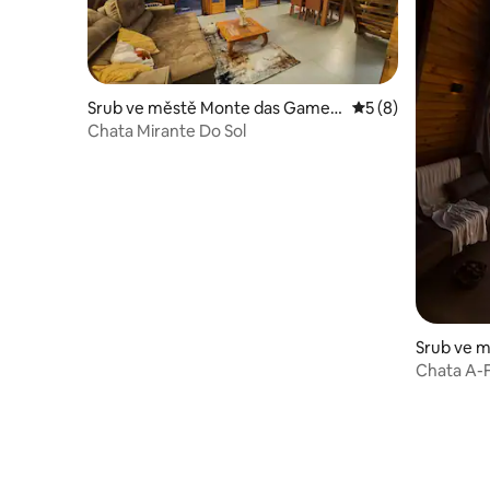
Srub ve městě Monte das Gamele
Průměrné hodnocen
5 (8)
iras
Chata Mirante Do Sol
Srub ve m
o
Chata A-F
Cactos H